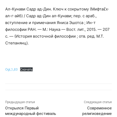
Ал-Кунави Садр ад-Дин. Ключ к сокрытому (Мифта£х⋅
ал-г⋅айб) / Садр ад-Дин ал-Кунави; пер. с араб.,
вступление и примечания Яниса Эшотса ; Ин-т
философии РАН. — М.: Наука — Вост. лит., 2015. — 207
с. — (История восточной философии ; отв. ред. М.Т.
Степанянц).
Ogl_1_63
Скачать
Предыдущая статья
Следующая статья
Открылся Первый
Современное
международный фестиваль
религиоведение