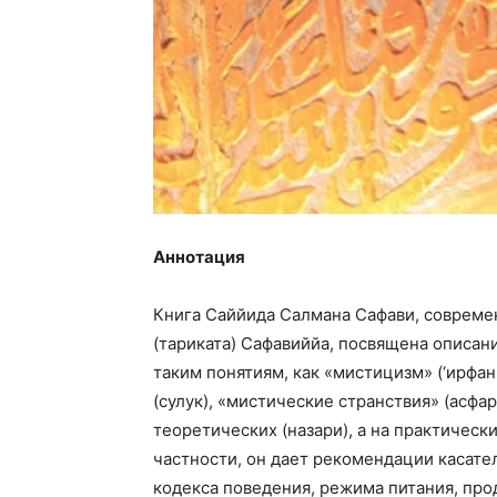
Аннотация
Книга Саййида Салмана Сафави, совреме
(тариката) Сафавиййа, посвящена описан
таким понятиям, как «мистицизм» (‘ирфан,
(сулук), «мистические странствия» (асфа
теоретических (назари), а на практическ
частности, он дает рекомендации касате
кодекса поведения, режима питания, про