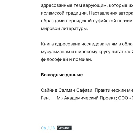
адресованные тем верующим, которые же
исламской традиции. Наставления автор
образцами персидской суфийской поэзии
мировой литературы.
Книга адресована исследователям в обл
мусульманам и широкому кругу читателе
философией и поэзией.
Выходные данные
Саййид Салман Сафави. Практический мист
Ген. — М.: Академический Проект; ООО «С
Obl_1_18
Скачать