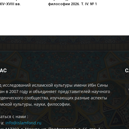
XV–XVIII вв.
философии 2026. Т. IV. № 1
НАС
С
д исследований исламской культуры имени Ибн Сины
ан в 2007 году и объединяет представителей научного
уденческого сообщества, изучающих разные аспекты
мской культуры, науки, философии.
аться с нами :
та:
info@islamfond.ru