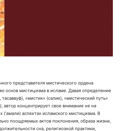
нного представителя мистического ордена
ию основ мистицизма в исламе. Давая определение
 тасаввуф), «мистик» (салик), «мистический путь»
р), автор концентрирует свое внимание не на
их (‘амали) аспектах исламского мистицизма. В
льно поощряемых актов поклонения, образа жизни,
должительности сна, религиозной практики,