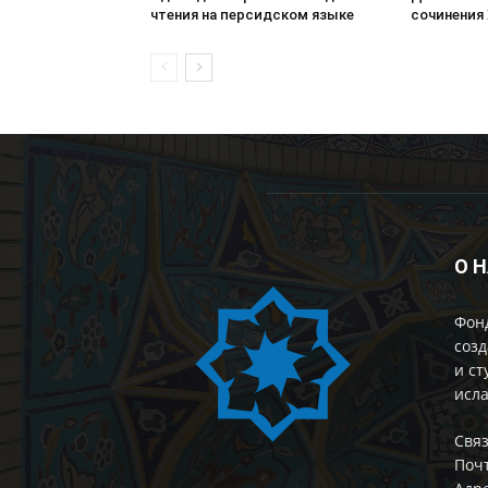
чтения на персидском языке
сочинения 
О 
Фон
созд
и ст
исла
Cвяз
Поч