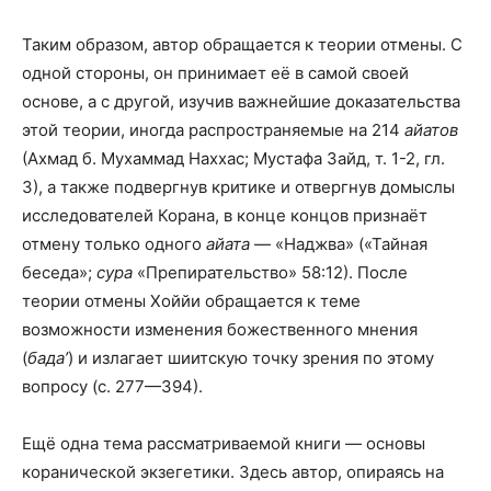
Таким образом, автор обращается к теории отмены. С
одной стороны, он принимает её в самой своей
основе, а с другой, изучив важнейшие доказательства
этой теории, иногда распространяемые на 214
айатов
(Ахмад б. Мухаммад Наххас; Мустафа Зайд, т. 1-2, гл.
3), а также подвергнув критике и отвергнув домыслы
исследователей Корана, в конце концов признаёт
отмену только одного
айата
— «Наджва» («Тайная
беседа»;
сура
«Препирательство» 58:12). После
теории отмены Хоййи обращается к теме
возможности изменения божественного мнения
(
бада’
) и излагает шиитскую точку зрения по этому
вопросу (с. 277—394).
Ещё одна тема рассматриваемой книги — основы
коранической экзегетики. Здесь автор, опираясь на