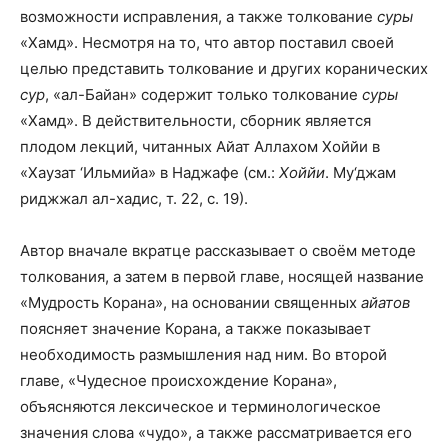
возможности исправления, а также толкование
суры
«Хамд». Несмотря на то, что автор поставил своей
целью представить толкование и других коранических
сур
, «ал-Байан» содержит только толкование
суры
«Хамд». В действительности, сборник является
плодом лекций, читанных Айат Аллахом Хоййи в
«Хаузат ‘Ильмийа» в Наджафе (см.:
Хоййи
. Му‘джам
риджжал ал-хадис, т. 22, с. 19).
Автор вначале вкратце рассказывает о своём методе
толкования, а затем в первой главе, носящей название
«Мудрость Корана», на основании священных
айатов
поясняет значение Корана, а также показывает
необходимость размышления над ним. Во второй
главе, «Чудесное происхождение Корана»,
объясняются лексическое и терминологическое
значения слова «чудо», а также рассматривается его