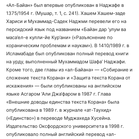
«Ал-Байан» был впервые опубликован в Наджафе в
1375/1954 г. (Мушар, т. 1, с. 241). Хашем Хашем-заде
Хариси и Мухаммад-Садек Наджми перевели его на
персидский язык под названием «Байан дар ‘улум ва
маса’ел-е кулли-йе Кур’ани» («Разъяснение по
кораническим проблемам и наукам»). В 1410/1989 г. в
Исламабаде был опубликован полный перевод книги
на урду, выполненный Мухаммадом Шафа’ Наджафи.
Кроме того, две главы из «ал-Байана» — «Собирание и
сложение текста Корана» и «Защита текста Корана от
искажения» — были опубликованы на английском
языке Асгаром ‘Али Джа‘фаром в 1987 г. Глава
«Внешние доводы единства текста Корана» была
опубликована в 1989 г. в журнале «ат-Таухид»
(«Единство») в переводе Муджахеда Хусейна.
Издательство Оксфордского университета в 1998 г.
опубликовало полный английский перевод «ал-