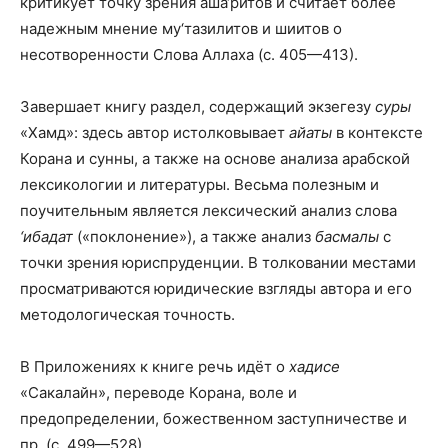
критикует точку зрения аша‘ритов и считает более
надежным мнение му‘тазилитов и шиитов о
несотворенности Слова Аллаха (с. 405—413).
Завершает книгу раздел, содержащий экзегезу
суры
«Хамд»: здесь автор истолковывает
айаты
в контексте
Корана и сунны, а также на основе анализа арабской
лексикологии и литературы. Весьма полезным и
поучительным является лексический анализ слова
‘ибадат
(«поклонение»), а также анализ
басмалы
с
точки зрения юриспруденции. В толковании местами
просматриваются юридические взгляды автора и его
методологическая точность.
В Приложениях к книге речь идёт о
хадисе
«Сакалайн», переводе Корана, воле и
предопределении, божественном заступничестве и
пр. (с. 499—528).