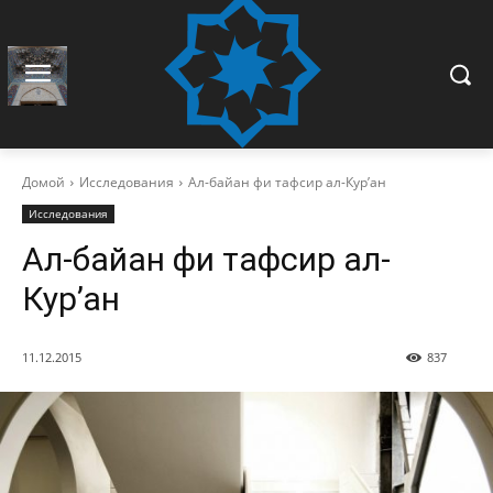
Домой
Исследования
Ал-байан фи тафсир ал-Кур’ан
Исследования
Ал-байан фи тафсир ал-
Кур’ан
11.12.2015
837