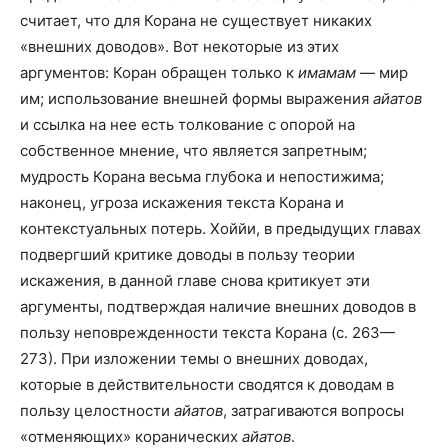
считает, что для Корана не существует никаких
«внешних доводов». Вот некоторые из этих
аргументов: Коран обращен только к
имамам
— мир
им; использование внешней формы выражения
айатов
и ссылка на нее есть толкование с опорой на
собственное мнение, что является запретным;
мудрость Корана весьма глубока и непостижима;
наконец, угроза искажения текста Корана и
контекстуальных потерь. Хоййи, в предыдущих главах
подвергший критике доводы в пользу теории
искажения, в данной главе снова критикует эти
аргументы, подтверждая наличие внешних доводов в
пользу неповрежденности текста Корана (с. 263—
273). При изложении темы о внешних доводах,
которые в действительности сводятся к доводам в
пользу целостности
айатов
, затрагиваются вопросы
«отменяющих» коранических
айатов
.