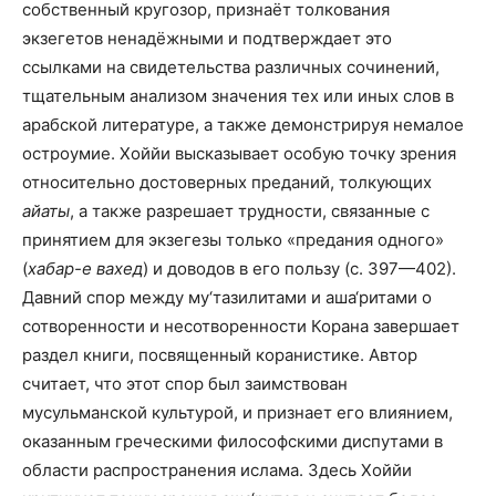
собственный кругозор, признаёт толкования
экзегетов ненадёжными и подтверждает это
ссылками на свидетельства различных сочинений,
тщательным анализом значения тех или иных слов в
арабской литературе, а также демонстрируя немалое
остроумие. Хоййи высказывает особую точку зрения
относительно достоверных преданий, толкующих
айаты
, а также разрешает трудности, связанные с
принятием для экзегезы только «предания одного»
(
хабар-е вахед
) и доводов в его пользу (с. 397—402).
Давний спор между му‘тазилитами и аша‘ритами о
сотворенности и несотворенности Корана завершает
раздел книги, посвященный коранистике. Автор
считает, что этот спор был заимствован
мусульманской культурой, и признает его влиянием,
оказанным греческими философскими диспутами в
области распространения ислама. Здесь Хоййи