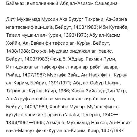
Байана», выполненный ‘Абд ал-‘Азизом Сашадина.
Лит:
Мухаммад Мухсин Ака Бузург Тихрани, Аз-Зари‘а
ила тасаниф аш-ши‘а, Бейрут, 1403/1983; Ибн Кутайба,
Та’вил мушкил ал-Кур’ан, 1393/1973; Абу ал-Касим
Хоййи, Ал-Байан фи тафсир ал-Кур’ан, Бейрут,
1408/1988; Его же, Му‘джам риджжал ал-хадис,
Бейрут, 1403/1983; Фахд б. ‘Абд ар-Рахман Руми,
Иттиджахат ат-тафсир фи-л-карн ар-раби‘ ‘ашара,
Рийад, 1407/1987; Мустафа Зайд, Ан-Насх фи-л-Кур’ан
ал-Карим, Бейрут, 1391/1971; ‘Абд ас-Сабур Шахин,
Та’рих ал-Кур’ан, Каир, 1966; Хасан Зийа’ ад-Дин ‘Итр,
Ал-Ахруф ас-саб‘а ва манзалат ал-кира’ат минха,
Бейрут, 1409/1989; Ханбаба Мушар. Му’аллефин-е
кутуб-е чапи-йе фарси ва ‘араби, Тегеран, 1340—
1344/1961—1965; Ахмад б. Мухаммад Наххас, Ан-Насих
ва-л-Мансух фи-л-Кур’ан ал-Карим, Каир, 1407/1987.