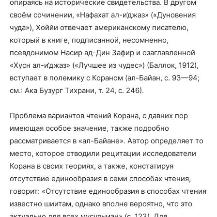
опираясь на исторические свидетельства. В другом
своём сочинении, «Нафахат ал-и‘джаз» («Дуновения
чуда»), Хоййи отвечает американскому писателю,
который в книге, подписанной, несомненно,
псевдонимом Насир ад-Дин Зафир и озаглавленной
«Хусн ал-и‘джаз» («Лучшее из чудес») (Баллок, 1912),
вступает в полемику с Кораном (ал-Байан, с. 93—94;
см.: Ака Бузург Тихрани, т. 24, с. 246).
Проблема вариантов чтений Корана, с давних пор
имеющая особое значение, также подробно
рассматривается в «ал-Байане». Автор определяет то
место, которое отводили рецитации исследователи
Корана в своих теориях, а также, констатируя
отсутствие единообразия в семи способах чтения,
говорит: «Отсутствие единообразия в способах чтения
известно шиитам, однако вполне вероятно, что это
актуально для всех мусульман» (с. 123). Для