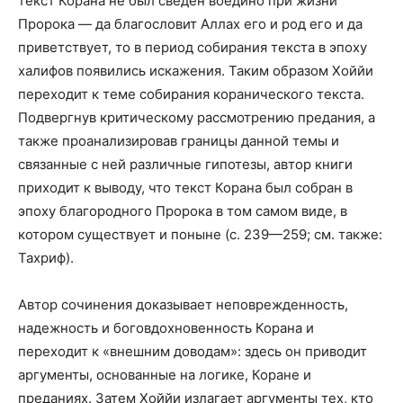
текст Корана не был сведен воедино при жизни
Пророка — да благословит Аллах его и род его и да
приветствует, то в период собирания текста в эпоху
халифов появились искажения. Таким образом Хоййи
переходит к теме собирания коранического текста.
Подвергнув критическому рассмотрению предания, а
также проанализировав границы данной темы и
связанные с ней различные гипотезы, автор книги
приходит к выводу, что текст Корана был собран в
эпоху благородного Пророка в том самом виде, в
котором существует и поныне (с. 239—259; см. также:
Тахриф).
Автор сочинения доказывает неповрежденность,
надежность и боговдохновенность Корана и
переходит к «внешним доводам»: здесь он приводит
аргументы, основанные на логике, Коране и
преданиях. Затем Хоййи излагает аргументы тех, кто