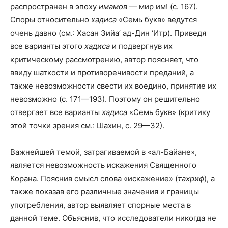
распространен в эпоху
имамов
— мир им! (с. 167).
Споры относительно
хадиса
«Семь букв» ведутся
очень давно (см.: Хасан Зийа’ ад-Дин ‘Итр). Приведя
все варианты этого
хадиса
и подвергнув их
критическому рассмотрению, автор поясняет, что
ввиду шаткости и противоречивости преданий, а
также невозможности свести их воедино, принятие их
невозможно (с. 171—193). Поэтому он решительно
отвергает все варианты
хадиса
«Семь букв» (критику
этой точки зрения см.: Шахин, с. 29—32).
Важнейшей темой, затрагиваемой в «ал-Байане»,
является невозможность искажения Священного
Корана. Пояснив смысл слова «искажение» (
тахриф
), а
также показав его различные значения и границы
употребления, автор выявляет спорные места в
данной теме. Объяснив, что исследователи никогда не