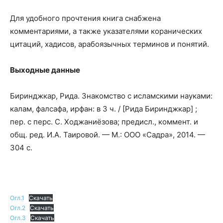
Для удобного прочтения книга снабжена
комментариями, а также указателями коранических
цитаций, хадисов, арабоязычных терминов и понятий.
Выходные данные
Биринджкар, Рида. Знакомство с исламскими науками:
калам, фалсафа, ирфан: в 3 ч. / [Рида Биринджкар] ;
пер. с перс. С. Ходжаниёзова; предисл., коммент. и
общ. ред. И.А. Таировой. — М.: ООО «Садра», 2014. —
304 с.
Огл.1
Скачать
Огл.2
Скачать
Огл.3
Скачать