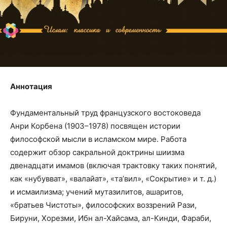
Аннотация
Фундаментальный труд французского востоковеда
Анри Корбена (1903–1978) посвящен истории
философской мысли в исламском мире. Работа
содержит обзор сакральной доктрины шиизма
двенадцати имамов (включая трактовку таких понятий,
как «нубувват», «валайат», «та’вил», «Сокрытие» и т. д.)
и исмаилизма; учений мутазилитов, ашаритов,
«братьев Чистоты», философских воззрений Рази,
Бируни, Хорезми, Ибн ал-Хайсама, ал-Кинди, Фараби,