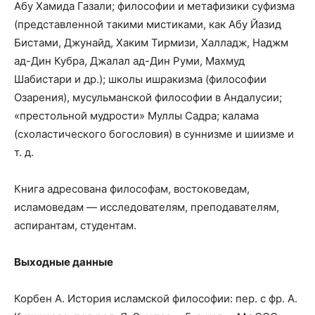
Абу Хамида Газали; философии и метафизики суфизма
(представленной такими мистиками, как Абу Йазид
Бистами, Джунайд, Хаким Тирмизи, Халладж, Наджм
ад-Дин Кубра, Джалал ад-Дин Руми, Махмуд
Шабистари и др.); школы ишракизма (философии
Озарения), мусульманской философии в Андалусии;
«престольной мудрости» Муллы Садра; калама
(схоластического богословия) в суннизме и шиизме и
т. д.
Книга адресована философам, востоковедам,
исламоведам — исследователям, преподавателям,
аспирантам, студентам.
Выходные данные
Корбен А. История исламской философии: пер. с фр. А.