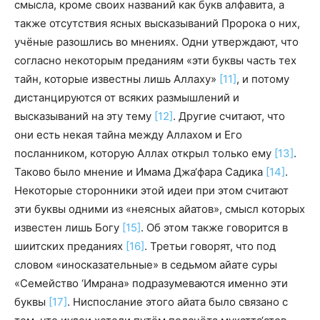
смысла, кроме своих названий как букв алфавита, а
также отсутствия ясных высказываний Пророка о них,
учёные разошлись во мнениях. Одни утверждают, что
согласно некоторым преданиям «эти буквы часть тех
тайн, которые известны лишь Аллаху
»
[11]
, и потому
дистанцируются от всяких размышлений и
высказываний на эту тему
[12]
. Другие считают, что
они есть некая тайна между Аллахом и Его
посланником, которую Аллах открыл только ему
[13]
.
Таково было мнение и Имама Джа‘фара Садика
[14]
.
Некоторые сторонники этой идеи при этом считают
эти буквы одними из «неясных айатов», смысл которых
известен лишь Богу
[15]
. Об этом также говорится в
шиитских преданиях
[16]
. Третьи говорят, что под
словом «иносказательные» в седьмом айате суры
«Семейство ‘Имрана» подразумеваются именно эти
буквы
[17]
. Ниспослание этого айата было связано с