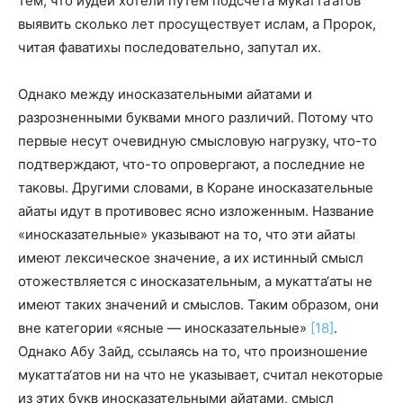
тем, что иудеи хотели путём подсчёта мукатта‘атов
выявить сколько лет просуществует ислам, а Пророк,
читая фаватихы последовательно, запутал их.
Однако между иносказательными айатами и
разрозненными буквами много различий. Потому что
первые несут очевидную смысловую нагрузку, что-то
подтверждают, что-то опровергают, а последние не
таковы. Другими словами, в Коране иносказательные
айаты идут в противовес ясно изложенным. Название
«иносказательные» указывают на то, что эти айаты
имеют лексическое значение, а их истинный смысл
отожествляется с иносказательным, а мукатта‘аты не
имеют таких значений и смыслов. Таким образом, они
вне категории «ясные — иносказательные
»
[18]
.
Однако Абу Зайд, ссылаясь на то, что произношение
мукатта‘атов ни на что не указывает, считал некоторые
из этих букв иносказательными айатами, смысл