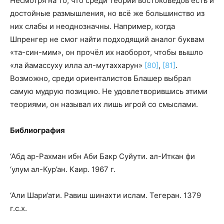
Несмотря на то, что среди теорий востоковедов есть и
достойные размышления, но всё же большинство из
них слабы и неоднозначны. Например, когда
Шпренгер не смог найти подходящий аналог буквам
«та-син-мим», он прочёл их наоборот, чтобы вышло
«ла йамассуху илла ал-мутаххарун
»
[80]
,
[81]
.
Возможно, среди ориенталистов Блашер выбрал
самую мудрую позицию. Не удовлетворившись этими
теориями, он называл их лишь игрой со смыслами.
Библиография
‘Абд ар-Рахман ибн Аби Бакр Суйути. ал-Иткан фи
‘улум ал-Кур’ан. Каир. 1967 г.
‘Али Шари‘ати. Равиш шинахти ислам. Тегеран. 1379
г.с.х.