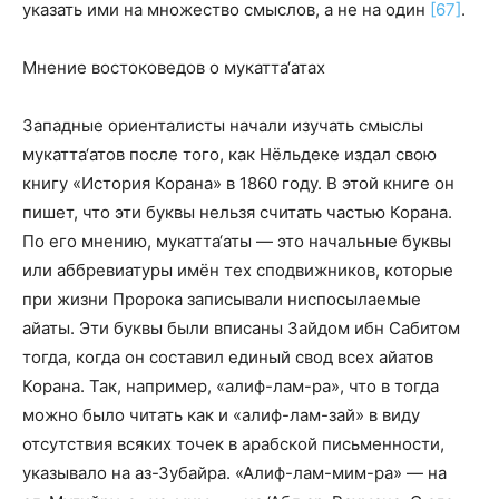
указать ими на множество смыслов, а не на один
[67]
.
Мнение востоковедов о мукатта‘атах
Западные ориенталисты начали изучать смыслы
мукатта‘атов после того, как Нёльдеке издал свою
книгу «История Корана» в 1860 году. В этой книге он
пишет, что эти буквы нельзя считать частью Корана.
По его мнению, мукатта‘аты — это начальные буквы
или аббревиатуры имён тех сподвижников, которые
при жизни Пророка записывали ниспосылаемые
айаты. Эти буквы были вписаны Зайдом ибн Сабитом
тогда, когда он составил единый свод всех айатов
Корана. Так, например, «алиф-лам-ра», что в тогда
можно было читать как и «алиф-лам-зай» в виду
отсутствия всяких точек в арабской письменности,
указывало на аз-Зубайра. «Алиф-лам-мим-ра» — на