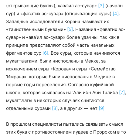
(открывающие буквы), «ава’ил ас-сувар»
[3]
(началы
сур) и «фаватих ас-сувар» (открывающие суры)
[4]
.
Западные исследователи Корана называют их
«таинственными буквами»
[5]
. Названия «фаватих ас-
сувар» и «ава’ил ас-сувар» более удачны, так как в
принципе представляют собой часть начальных
фрагментов сур
[6]
. Все суры, которые начинаются
мукатта‘атами, были ниспосланы в Мекке, за
исключением суры «Корова» и суры «Семейство
‘Имрана», которые были ниспосланы в Медине в
первые годы переселения. Согласно куфийской
школе, которая ссылалась на ‘Али ибн Аби Талиба
[7]
,
мукатта‘аты в некоторых случаях считаются
отдельными сурами
[8]
, а в других — нет
[9]
.
В прошлом специалисты пытались связывать смысл
этих букв с противостоянием иудеев с Пророком в то