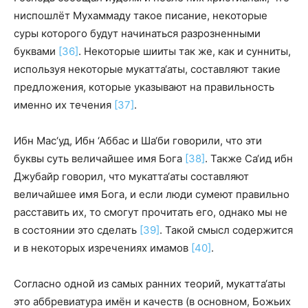
ниспошлёт Мухаммаду такое писание, некоторые
суры которого будут начинаться разрозненными
буквами
[36]
. Некоторые шииты так же, как и сунниты,
используя некоторые мукатта‘аты, составляют такие
предложения, которые указывают на правильность
именно их течения
[37]
.
Ибн Мас‘уд, Ибн ‘Аббас и Ша‘би говорили, что эти
буквы суть величайшее имя Бога
[38]
. Также Са‘ид ибн
Джубайр говорил, что мукатта‘аты составляют
величайшее имя Бога, и если люди сумеют правильно
расставить их, то смогут прочитать его, однако мы не
в состоянии это сделать
[39]
. Такой смысл содержится
и в некоторых изречениях имамов
[40]
.
Согласно одной из самых ранних теорий, мукатта‘аты
это аббревиатура имён и качеств (в основном, Божьих