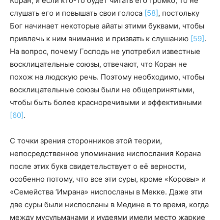
Коран, и если кто-то будет читать его громко, то не
слушать его и повышать свои голоса
[58]
, постольку
Бог начинает некоторые айаты этими буквами, чтобы
привлечь к ним внимание и призвать к слушанию
[59]
.
На вопрос, почему Господь не употребил известные
восклицательные союзы, отвечают, что Коран не
похож на людскую речь. Поэтому необходимо, чтобы
восклицательные союзы были не общепринятыми,
чтобы быть более красноречивыми и эффективными
[60]
.
С точки зрения сторонников этой теории,
непосредственное упоминание ниспослания Корана
после этих букв свидетельствует о её верности,
особенно потому, что все эти суры, кроме «Коровы» и
«Семейства ‘Имрана» ниспосланы в Мекке. Даже эти
две суры были ниспосланы в Медине в то время, когда
между мусульманами и иудеями имели место жаркие