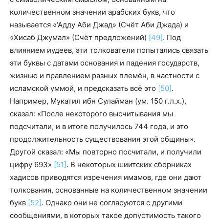
количественном значении арабских букв, что
называется «‘Адду Аби Джад» (Счёт Аби Джада) и
«Хисаб Джумал» (Счёт предложений)
[49]
. Под
влиянием иудеев, эти толкователи попытались связать
эти буквы с датами основания и падения государств,
жизнью и правлением разных племён, в частности с
исламской уммой, и предсказать всё это
[50]
.
Например, Мукатил ибн Сулайман (ум. 150 г.л.х.),
сказал: «После некоторого высчитывания мы
подсчитали, и в итоге получилось 744 года, и это
продолжительность существования этой общины».
Другой сказал: «Мы повторно посчитали, и получили
цифру 693
»
[51]
. В некоторых шиитских сборниках
хадисов приводятся изречения имамов, где они дают
толкования, основанные на количественном значении
букв
[52]
. Однако они не согласуются с другими
сообщениями, в которых такое допустимость такого