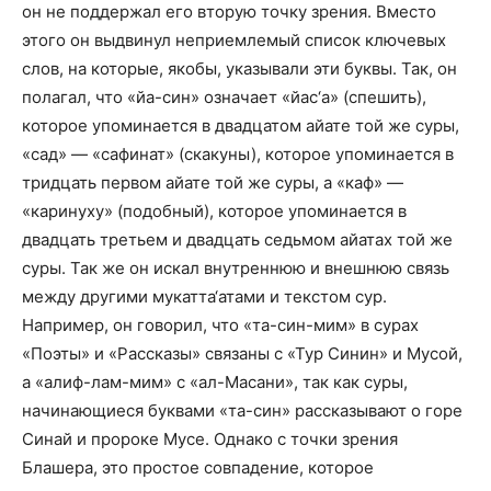
он не поддержал его вторую точку зрения. Вместо
этого он выдвинул неприемлемый список ключевых
слов, на которые, якобы, указывали эти буквы. Так, он
полагал, что «йа-син» означает «йас‘а» (спешить),
которое упоминается в двадцатом айате той же суры,
«сад» — «сафинат» (скакуны), которое упоминается в
тридцать первом айате той же суры, а «каф» —
«каринуху» (подобный), которое упоминается в
двадцать третьем и двадцать седьмом айатах той же
суры. Так же он искал внутреннюю и внешнюю связь
между другими мукатта‘атами и текстом сур.
Например, он говорил, что «та-син-мим» в сурах
«Поэты» и «Рассказы» связаны с «Тур Синин» и Мусой,
а «алиф-лам-мим» с «ал-Масани», так как суры,
начинающиеся буквами «та-син» рассказывают о горе
Синай и пророке Мусе. Однако с точки зрения
Блашера, это простое совпадение, которое