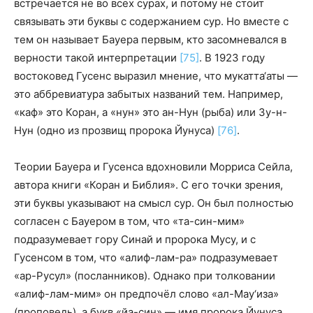
встречается не во всех сурах, и потому не стоит
связывать эти буквы с содержанием сур. Но вместе с
тем он называет Бауера первым, кто засомневался в
верности такой интерпретации
[75]
. В 1923 году
востоковед Гусенс выразил мнение, что мукатта‘аты —
это аббревиатура забытых названий тем. Например,
«каф» это Коран, а «нун» это ан-Нун (рыба) или Зу-н-
Нун (одно из прозвищ пророка Йунуса)
[76]
.
Теории Бауера и Гусенса вдохновили Морриса Сейла,
автора книги «Коран и Библия». С его точки зрения,
эти буквы указывают на смысл сур. Он был полностью
согласен с Бауером в том, что «та-син-мим»
подразумевает гору Синай и пророка Мусу, и с
Гусенсом в том, что «алиф-лам-ра» подразумевает
«ар-Русул» (посланников). Однако при толковании
«алиф-лам-мим» он предпочёл слово «ал-Мау‘иза»
(проповедь), а букв «йа-син» — имя пророка Йунуса.