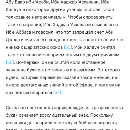
Абу Бакр ибн ‘Араби, Ибн Хаджар ‘Аскалани, Ибн
Халдун и некоторые другие учёные считали такое
толкование неприемлемым. Чтобы опровергнуть
такие воззрения, Ибн Хаджар ‘Аскалани ссылался на
Ибн ‘Аббаса и говорил, что тот запрещал счёт Аби
Джада и считал его колдовством, так как это не имело
никаких шариатских основ
[55]
. Ибн Халдун считал
такое толкование неприемлемым по двум причинам
[56]
. Во-первых, он не считал количественное
значение букв естественным и разумным. Во-вторых,
иудеи, которые первые высказали такое мнение, не
имели достаточных знаний в этой сфере, и потому на
них нельзя опираться
[57]
.
Согласно ещё одной теории, каждая из «разрозненных
букв» означает восклицательный знак. Поскольку
язычники договорились между собой игнорировать