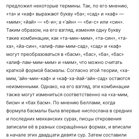
предложил некоторые термины. Так, по его мнению,
«та» и «каф» выражают букву «ба»; «сад» и «каф» —
«мим»; «йай» — «б-и»; а «‘айн» — «би-с» или «син».
Таким образом, на его взгляд, изменяя одну букву
такие комбинации, как «та-мин-мим», «та-син», «та-
ха», «йа-син», «алиф-лам-мим-сад», «сад» и «каф»
могут преобразоваться в «басм», «бас», «ба», «бас»
«алиф-лам-мим-мим» и «мим», что можно считать
краткой формой басмалы. Согласно этой теории, «ха-
мим, ‘айн-мин-каф» и «каф-ха-йай-‘айн-сад» остаются
неизменными. Однако, на его взгляд, эти комбинации
также могут измениться соответственно на «ха-мим,
бисм» и «бах басм». По мнению Беллами, когда
формула басмалы была впервые ниспослана в средних
и последних мекканских сурах, писцы откровения
записали её в разных сокращённых формах, и вписали
в начале этих двадцати девяти сур. Затем составили