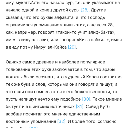
ему, мукатта‘аты это начало сур, т.е. они указывают на
начало одной и конец другой суры
[28]
. Другие
сказали, что это буквы алфавита, и что Господь
ограничился упоминанием лишь этих, а не всех 28,
как, например, говорят «такой-то учит алиф-ба-та»,
имея в виду алфавит, или говорят «Кифа набки…», имея
в виду поэму Имру’ ал-Кайса
[29]
.
Однако самое древнее и наиболее популярное
толкование этих букв заключается в том, что арабы
должны были осознать, что чудесный Коран состоит из
тех же букв и слов, которыми они говорят и пишут, и
что если они сомневаются в его божественности, то
пусть напишут нечто ему подобное
[30]
. Такое мнение
бытует и в шиитских источниках
[31]
. Сайид Кутб
вообще посчитал это мнение единственным
достойным упоминания
[32]
. И более того, согласно