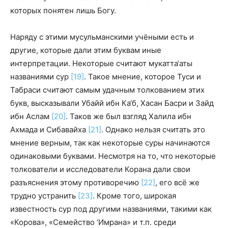
которых понятен лишь Богу.
Наряду с этими мусульманскими учёными есть и
другие, которые дали этим буквам иные
интерпретации. Некоторые считают мукатта‘аты
названиями сур
[19]
. Такое мнение, которое Туси и
Табраси считают самым удачным толкованием этих
букв, высказывали Убайй ибн Ка‘б, Хасан Басри и Зайд
ибн Аслам
[20]
. Таков же был взгляд Халила ибн
Ахмада и Сибавайха
[21]
. Однако нельзя считать это
мнение верным, так как некоторые суры начинаются
одинаковыми буквами. Несмотря на то, что некоторые
толкователи и исследователи Корана дали свои
разъяснения этому противоречию
[22]
, его всё же
трудно устранить
[23]
. Кроме того, широкая
известность сур под другими названиями, такими как
«Корова», «Семейство ‘Имрана» и т.п. среди