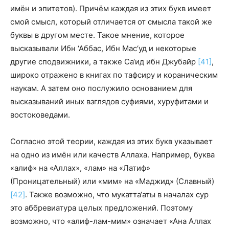
имён и эпитетов). Причём каждая из этих букв имеет
смой смысл, который отличается от смысла такой же
буквы в другом месте. Такое мнение, которое
высказывали Ибн ‘Аббас, Ибн Мас‘уд и некоторые
другие сподвижники, а также Са‘ид ибн Джубайр
[41]
,
широко отражено в книгах по тафсиру и кораническим
наукам. А затем оно послужило основанием для
высказываний иных взглядов суфиями, хуруфитами и
востоковедами.
Согласно этой теории, каждая из этих букв указывает
на одно из имён или качеств Аллаха. Например, буква
«алиф» на «Аллах», «лам» на «Латиф»
(Проницательный) или «мим» на «Маджид» (Славный)
[42]
. Также возможно, что мукатта‘аты в началах сур
это аббревиатура целых предложений. Поэтому
возможно, что «алиф-лам-мим» означает «Ана Аллах