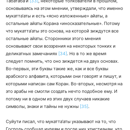
Табатаба’и
[33]
, некоторые толкователи в прошлом,
основываясь на этом мнении, утверждали, что именно
мукатта‘аты и есть «ясно изложенные» айаты, а
остальные айаты Корана «иносказательные». Потому
что мукатта‘аты это основа, на которой зиждутся все
остальные айаты. Сторонники этого мнения
основывают свои воззрения на некоторых тонких и
деликатных замечаниях
[34]
. Но в то же время
следует помнить, что оно зиждется на двух основах.
Во-первых, эти буквы такие же, как и все буквы
арабского алфавита, которыми они говорят и пишут, и
которыми написан сам Коран. Во-вторых, несмотря на
это арабы не смогли создать нечто подобное ему. И
потому ни в одном из этих двух случаев никакие
символы, знаки и тайны не нужны
[35]
.
Суйути писал, что мукатта‘аты указывают на то, что
Господь сообщал иудеям и после них христианам, что