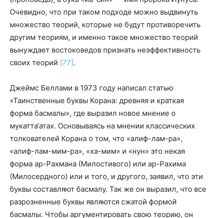
Очевидно, что при таком подходе можно выдвинуть
множество теорий, которые не будут противоречить
другим теориям, и именно такое множество теорий
вынуждает востоковедов признать неэффективность
своих теорий
[77]
.
Джеймс Беллами в 1973 году написал статью
«Таинственные буквы Корана: древняя и краткая
форма басмалы», где выразил новое мнение о
мукатта‘атах. Основываясь на мнении классических
толкователей Корана о том, что «алиф-лам-ра»,
«алиф-лам-мим-ра», «ха-мим» и «нун» это некая
форма ар-Рахмана (Милостивого) или ар-Рахима
(Милосердного) или и того, и другого, заявил, что эти
буквы составляют басмалу. Так же он выразил, что все
разрозненные буквы являются сжатой формой
басмалы. Чтобы аргументировать свою теорию, он