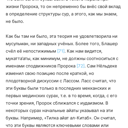
жизни Пророка, то он непременно бы внёс свой вклад
в определение структуры сур, а этого, как мы знаем,
не было.
Как бы там ни было, эта теория не удовлетворила ни
мусульман, ни западных учёных. Более того, Блашер
счёл её непостижимым
[71]
. Как нам видится,
мукатта‘аты, как минимум, не должны соотноситься с
именами сподвижников Пророка
[72]
. Сам Нёльдеке
изменил свою позицию после краткой, но
плодотворной дискуссии с Лассом. Ласс считал, что
эти буквы были только в последних мекканских и
первых мединских сурах, т.е. в то время, когда, с его
точки зрения, Пророк сближался с иудаизмом. В
некоторых сурах начальные айаты указывал на эти
буквы. Например, «Тилка айат ал-Китаб». Он считал,
что эти буквы являются ключевыми словами или