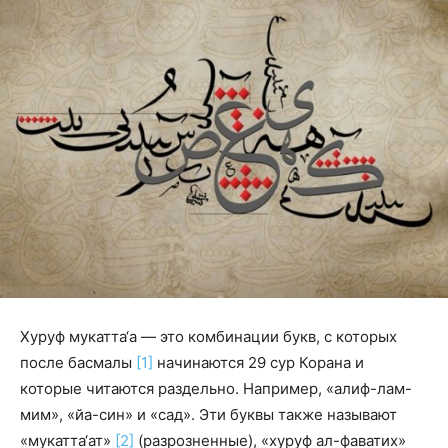
Хуруф мукатта‘а — это комбинации букв, с которых
после басмалы
[1]
начинаются 29 сур Корана и
которые читаются раздельно. Например, «алиф-лам-
мим», «йа-син» и «сад». Эти буквы также называют
«мукатта‘ат»
[2]
(разрозненные), «хуруф ал-фаватих»