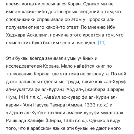
время, когда ниспосылался Коран. Однако мы не
имеем каких-либо достоверных сведений о том, что
сподвижники спрашивали об этом у Пророка или
получали от него какой-то ответ. По мнению Ибн
Хаджара ‘Аскалани, причина этого кроется в том, что
смысл этих букв был им ясен и очевиден
[10]
.
Эти буквы всегда занимали умы учёных и
исследователей Корана. Мало найдётся книг по
толкованию Корана, где эта тема не затронута. По ней
даже написаны отдельные труды, такие как «ал-Хуруф
ал-мукатта‘а фи ал-Кур’ан» ‘Абд ал-Джаббара Шарары
(Кум, 1414 г.л.х.), «Ава’ил ас-сувар фи ал-Кур’ан ал-
карим» ‘Али Насуха Тахира (Амман, 1333 г.с.х.) и
«И‘джаз ал-Кур’ан: тахлили амарии хуруфи мукатта‘а»
Рашшада Халифы (Шираз, 1365 г.с.х.). Однако в виду
того, что в арабском языке эти буквы не дают иного