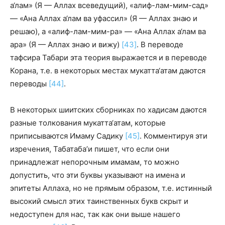
а‘лам» (Я — Аллах всеведущий), «алиф-лам-мим-сад»
— «Ана Аллах а‘лам ва уфассил» (Я — Аллах знаю и
решаю), а «алиф-лам-мим-ра» — «Ана Аллах а‘лам ва
ара» (Я — Аллах знаю и вижу)
[43]
. В переводе
тафсира Табари эта теория выражается и в переводе
Корана, т.е. в некоторых местах мукатта‘атам даются
переводы
[44]
.
В некоторых шиитских сборниках по хадисам даются
разные толкования мукатта‘атам, которые
приписываются Имаму Садику
[45]
. Комментируя эти
изречения, Табатаба’и пишет, что если они
принадлежат непорочным имамам, то можно
допустить, что эти буквы указывают на имена и
эпитеты Аллаха, но не прямым образом, т.е. истинный
высокий смысл этих таинственных букв скрыт и
недоступен для нас, так как они выше нашего