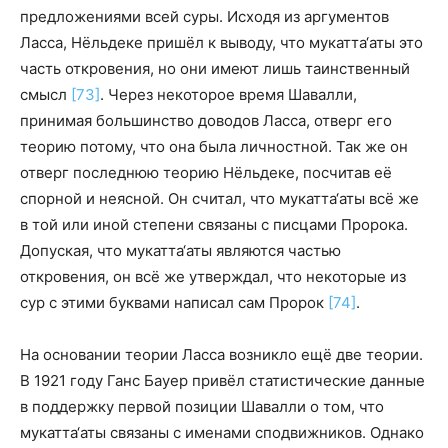
предложениями всей суры. Исходя из аргументов
Ласса, Нёльдеке пришёл к выводу, что мукатта‘аты это
часть откровения, но они имеют лишь таинственный
смысл
[73]
. Через некоторое время Шавалли,
принимая большинство доводов Ласса, отверг его
теорию потому, что она была личностной. Так же он
отверг последнюю теорию Нёльдеке, посчитав её
спорной и неясной. Он считал, что мукатта‘аты всё же
в той или иной степени связаны с писцами Пророка.
Допуская, что мукатта‘аты являются частью
откровения, он всё же утверждал, что некоторые из
сур с этими буквами написал сам Пророк
[74]
.
На основании теории Ласса возникло ещё две теории.
В 1921 году Ганс Бауер привёл статистические данные
в поддержку первой позиции Шавалли о том, что
мукатта‘аты связаны с именами сподвижников. Однако