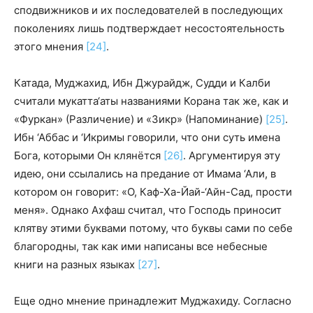
сподвижников и их последователей в последующих
поколениях лишь подтверждает несостоятельность
этого мнения
[24]
.
Катада, Муджахид, Ибн Джурайдж, Судди и Калби
считали мукатта‘аты названиями Корана так же, как и
«Фуркан» (Различение) и «Зикр» (Напоминание)
[25]
.
Ибн ‘Аббас и ‘Икримы говорили, что они суть имена
Бога, которыми Он клянётся
[26]
. Аргументируя эту
идею, они ссылались на предание от Имама ‘Али, в
котором он говорит: «О, Каф-Ха-Йай-‘Айн-Сад, прости
меня». Однако Ахфаш считал, что Господь приносит
клятву этими буквами потому, что буквы сами по себе
благородны, так как ими написаны все небесные
книги на разных языках
[27]
.
Еще одно мнение принадлежит Муджахиду. Согласно