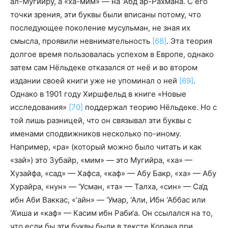
ал-Мугийру, а «ха-мим» — на ‘Абд ар-Рахмана. С его
точки зрения, эти буквы были вписаны потому, что
последующее поколение мусульман, не зная их
смысла, проявили невнимательность
[68]
. Эта теория
долгое время пользовалась успехом в Европе, однако
затем сам Нёльдеке отказался от неё и во втором
издании своей книги уже не упоминал о ней
[69]
.
Однако в 1901 году Хиршфельд в книге «Новые
исследования
»
[70]
поддержал теорию Нёльдеке. Но с
той лишь разницей, что он связывал эти буквы с
именами сподвижников несколько по-иному.
Например, «ра» (который можно было читать и как
«зай») это Зубайр, «мим» — это Мугийра, «ха» —
Хузайфа, «сад» — Хафса, «каф» — Абу Бакр, «ха» — Абу
Хурайра, «нун» — ‘Усман, «та» — Талха, «син» — Са‘д
ибн Аби Ваккас, «‘айн» — ‘Умар, ‘Али, Ибн ‘Аббас или
‘А’иша и «каф» — Касим ибн Раби‘а. Он ссылался на то,
что если бы эти буквы были в тексте Корана при