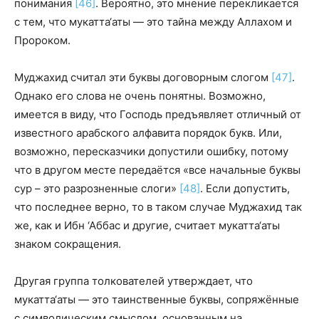
понимания
[46]
. Вероятно, это мнение перекликается
с тем, что мукатта‘аты — это тайна между Аллахом и
Пророком.
Муджахид считал эти буквы договорным слогом
[47]
.
Однако его слова не очень понятны. Возможно,
имеется в виду, что Господь предъявляет отличный от
известного арабского алфавита порядок букв. Или,
возможно, пересказчики допустили ошибку, потому
что в другом месте передаётся «все начальные буквы
сур – это разрозненные слоги
»
[48]
. Если допустить,
что последнее верно, то в таком случае Муджахид так
же, как и Ибн ‘Аббас и другие, считает мукатта‘аты
знаком сокращения.
Другая группа толкователей утверждает, что
мукатта‘аты — это таинственные буквы, сопряжённые
с символическим смыслом, основанным на