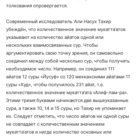
толкования опровергается.
Современный исследователь ‘Али Насух Тахир
убеждён, что количественное значение мукатта‘атов
указывают на количество айатов одной или
нескольких взаимосвязанных сур. Чтобы
аргументировать свою точку зрения, он самовольно
соединил между собой несколько сур, чтобы получить
необходимое число. Например, он соединил 111
айатов 12 суры «Йусуф» со 120 мекканскими айатами 11
суры «Худ», чтобы получилось 231 айат, т.е.
количественное значение мукатта‘ата «Алиф-лам-ра».
Этими тремя буквами начинаются две вышеуказанные
сура, а также 10, 14 и 15 суры, но Тахир не упоминает
их. Следует отметить, что число айатов ни одной суры
не совпадает с количественным значением
мукатта‘атов и нигде количество основных или