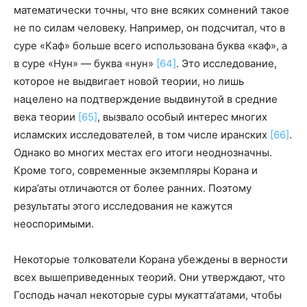
математически точны, что вне всяких сомнений такое
не по силам человеку. Например, он подсчитал, что в
суре «Каф» больше всего использована буква «каф», а
в суре «Нун» — буква «нун
»
[64]
. Это исследование,
которое не выдвигает новой теории, но лишь
нацелено на подтверждение выдвинутой в средние
века теории
[65]
, вызвало особый интерес многих
исламских исследователей, в том числе иранских
[66]
.
Однако во многих местах его итоги неоднозначны.
Кроме того, современные экземпляры Корана и
кира’аты отличаются от более ранних. Поэтому
результаты этого исследования не кажутся
неоспоримыми.
Некоторые толкователи Корана убеждены в верности
всех вышеприведенных теорий. Они утверждают, что
Господь начал некоторые суры мукатта‘атами, чтобы