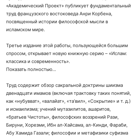
«Академический Проект» публикует фундаментальный
труд французского востоковеда Анри Корбена,
посвященный истории философской мысли в
исламском мире.
Третье издание этой работы, пользующейся большим
спросом, открывает новую книжную серию – «Ислам:
классика и современность».
Показать полностью…
Труд содержит обзор сакральной доктрины шиизма
двенадцати имамов (включая трактовку таких понятий,
как «нубувват», «валайат», «та’вил», «Сокрытие» и т. д.)
и исмаилизма; учений мутазилитов, ашаритов,
«братьев Чистоты», философских воззрений Рази,
Бируни, Хорезми, Ибн ал-Хайсама, ал-Кинди, Фараби,
Абу Хамида Газали; философии и метафизики суфизма