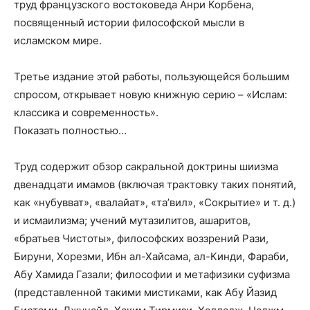
труд французского востоковеда Анри Корбена,
посвященный истории философской мысли в
исламском мире.
Третье издание этой работы, пользующейся большим
спросом, открывает новую книжную серию – «Ислам:
классика и современность».
Показать полностью…
Труд содержит обзор сакральной доктрины шиизма
двенадцати имамов (включая трактовку таких понятий,
как «нубувват», «валайат», «та’вил», «Сокрытие» и т. д.)
и исмаилизма; учений мутазилитов, ашаритов,
«братьев Чистоты», философских воззрений Рази,
Бируни, Хорезми, Ибн ал-Хайсама, ал-Кинди, Фараби,
Абу Хамида Газали; философии и метафизики суфизма
(представленной такими мистиками, как Абу Йазид