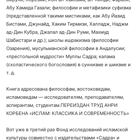
Абу Хамида Газали; философии и метафизики суфизма
(представленной такими мистиками, как Абу Йазид
Бистами, Джунайд, Хаким Тирмизи, Халладж, Наджм
ад-Дин Кубра, Джалал ад-Дин Руми, Махмуд
Шабистари и др.); школы ишракизма (философии
Озарения), мусульманской философии в Андалусии;
«престольной мудрости» Муллы Садра; калама
(схоластического богословия) в суннизме и шиизме и
т. д.
Книга адресована философам, востоковедам,
исламоведам — исследователям, преподавателям,
аспирантам, студентам.ПЕРЕИЗДАН ТРУД АНРИ
КОРБЕНА «ИСЛАМ: КЛАССИКА И СОВРЕМЕННОСТЬ»
Вот уже в третий раз Фонд исследований исламской
культуры совместно с издательствами «Садра» и