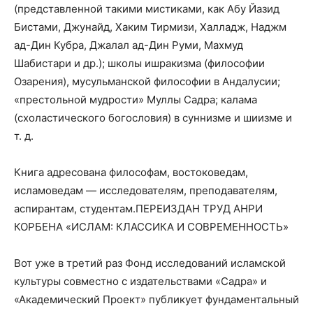
(представленной такими мистиками, как Абу Йазид
Бистами, Джунайд, Хаким Тирмизи, Халладж, Наджм
ад-Дин Кубра, Джалал ад-Дин Руми, Махмуд
Шабистари и др.); школы ишракизма (философии
Озарения), мусульманской философии в Андалусии;
«престольной мудрости» Муллы Садра; калама
(схоластического богословия) в суннизме и шиизме и
т. д.
Книга адресована философам, востоковедам,
исламоведам — исследователям, преподавателям,
аспирантам, студентам.ПЕРЕИЗДАН ТРУД АНРИ
КОРБЕНА «ИСЛАМ: КЛАССИКА И СОВРЕМЕННОСТЬ»
Вот уже в третий раз Фонд исследований исламской
культуры совместно с издательствами «Садра» и
«Академический Проект» публикует фундаментальный