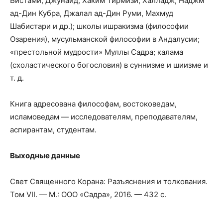
Бистами, Джунайд, Хаким Тирмизи, Халладж, Наджм
ад-Дин Кубра, Джалал ад-Дин Руми, Махмуд
Шабистари и др.); школы ишракизма (философии
Озарения), мусульманской философии в Андалусии;
«престольной мудрости» Муллы Садра; калама
(схоластического богословия) в суннизме и шиизме и
т. д.
Книга адресована философам, востоковедам,
исламоведам — исследователям, преподавателям,
аспирантам, студентам.
Выходные данные
Свет Священного Корана: Разъяснения и толкования.
Том VII. — М.: ООО «Садра», 2016. — 432 с.