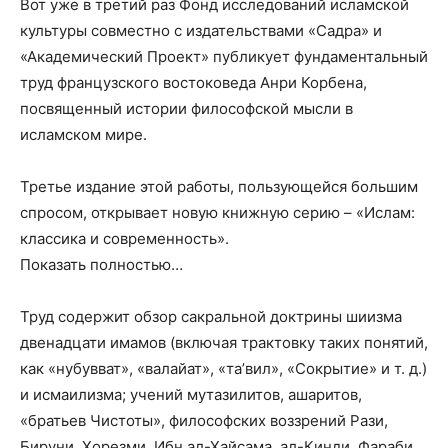
Вот уже в третий раз Фонд исследований исламской
культуры совместно с издательствами «Садра» и
«Академический Проект» публикует фундаментальный
труд французского востоковеда Анри Корбена,
посвященный истории философской мысли в
исламском мире.
Третье издание этой работы, пользующейся большим
спросом, открывает новую книжную серию – «Ислам:
классика и современность».
Показать полностью…
Труд содержит обзор сакральной доктрины шиизма
двенадцати имамов (включая трактовку таких понятий,
как «нубувват», «валайат», «та’вил», «Сокрытие» и т. д.)
и исмаилизма; учений мутазилитов, ашаритов,
«братьев Чистоты», философских воззрений Рази,
Бируни, Хорезми, Ибн ал-Хайсама, ал-Кинди, Фараби,