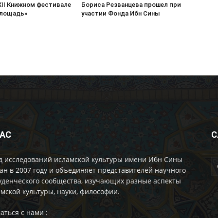
XII Книжном фестивале
Бориса Резванцева прошел при
площадь»
участии Фонда Ибн Сины
НАС
С
д исследований исламской культуры имени Ибн Сины
ан в 2007 году и объединяет представителей научного
уденческого сообщества, изучающих разные аспекты
мской культуры, науки, философии.
аться с нами :