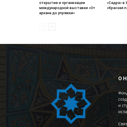
открытии и организации
«Садра» в 
международной выставки «От
«Красная 
аркана до упряжки»
О 
Фон
созд
и ст
исла
Cвяз