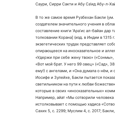
Саури, Сирри Сакти и Абу Са‘ид Абу-л-Хай
В то же самое время Рузбехан Бакли (ум. 60
создателем значительного учения в обла
составление книги ‘Ара’ис ал-байан дар 
толковании Корана] (изд. в Индии в 1315 г. 
экзегетических трудах представляет соб
опирающееся на иносказательное и аллег
«Удержи при себе жену твою» («Сонмы», 
«Вот мой брат. У него 99 овец» («Сад», 
ему!) с ангелами, и «Она думала о нём, и
Иосифе и Зулейхе, Бакли пытается показ
светильником на пути к любви божественн
которые в своих «иносказательных» ком
Например, айат «Мы сотворили человека
истолковывает с помощью хадиса «Сотвор
Сахих 5, с. 2299; Муслим 4, с. 2017; Бакл