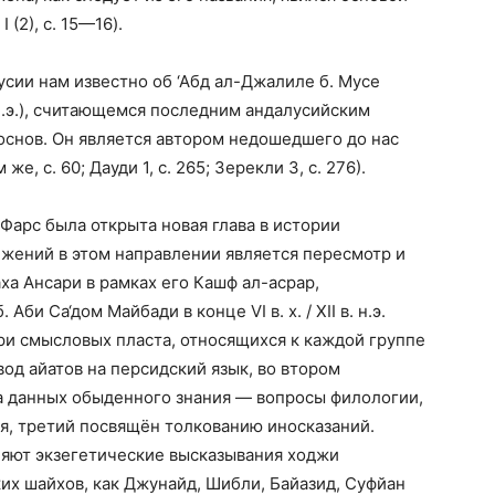
(2), с. 15—16).
сии нам известно об ‘Абд ал-Джалиле б. Мусе
г. н.э.), считающемся последним андалусийским
снов. Он является автором недошедшего до нас
е, с. 60; Дауди 1, с. 265; Зерекли 3, с. 276).
ции Фарс была открыта новая глава в истории
жений в этом направлении является пересмотр и
а Ансари в рамках его Кашф ал-асрар,
и Са‘дом Майбади в конце VI в. х. / XII в. н.э.
ри смысловых пласта, относящихся к каждой группе
од айатов на персидский язык, во втором
 данных обыденного знания — вопросы филологии,
я, третий посвящён толкованию иносказаний.
ляют экзегетические высказывания ходжи
ких шайхов, как Джунайд, Шибли, Байазид, Суфйан