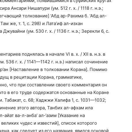
комментариями, появившимися в суфийских кругах
а Ансари Нишапури (ум. 512 г. х. / 1118 г. н.э.;
легчающий толкование] ‘Абд ар-Рахима б. ‘Абд ал-
 Там же, т. 1, с. 298) и Лата’иф ал-изхан
увайни (ум. 530 г. х. / 1136 г. н.э.; Зерекли 6, с.
ариев поднялась в начале VI в. х. / XII в. н.э. в
. 536 г. х. / 1141—1142 г. н.э.) написал сочинение
р’ан [Наставление в толковании Корана]. Помимо
дущ в рецитации Корана, грамматике,
но, что при составлении своего комментария он
что в его труде содержатся основанные на Коране
 Табакат, с. 68; Хаджжи Халифа 1, с. 1031—1032;
чинение этого автора, Танбих ал-афхам ила
л-айат ва-л-анба’ ал-‘азим [Указание на
великих чудес и известий], список которого
на, как следует из его названия, явился основой