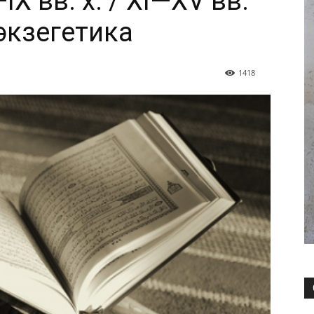
X вв. х. / XI—XV вв.
 экзегетика
1418