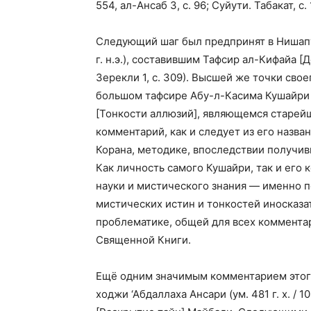
554, ал-Ансаб 3, с. 96; Суйути. Табакат, с. 
Следующий шаг был предпринят в Нишапуре
г. н.э.), составившим Тафсир ал-Кифайа [
Зерекли 1, с. 309). Высшей же точки сво
большом тафсире Абу-л-Касима Кушайри (ум.
[Тонкости аллюзий], являющемся старейш
комментарий, как и следует из его назва
Корана, методике, впоследствии получи
Как личность самого Кушайри, так и ег
науки и мистического знания — именно 
мистических истин и тонкостей иносказат
проблематике, общей для всех коммента
Священной Книги.
Ещё одним значимым комментарием этого
ходжи ‘Абдаллаха Ансари (ум. 481 г. х. / 1