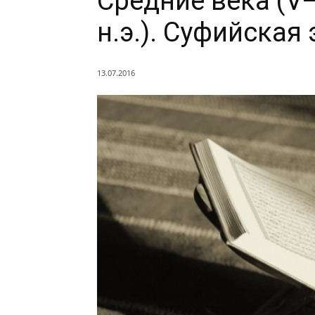
Средние века (V—I
н.э.). Суфийская
13.07.2016