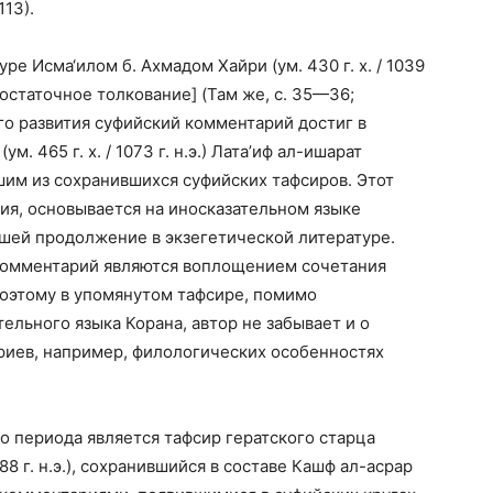
113).
 Исма‘илом б. Ахмадом Хайри (ум. 430 г. х. / 1039
Достаточное толкование] (Там же, с. 35—36;
его развития суфийский комментарий достиг в
 465 г. х. / 1073 г. н.э.) Лата’иф ал-ишарат
им из сохранившихся суфийских тафсиров. Этот
ния, основывается на иносказательном языке
вшей продолжение в экзегетической литературе.
о комментарий являются воплощением сочетания
поэтому в упомянутом тафсире, помимо
ельного языка Корана, автор не забывает и о
риев, например, филологических особенностях
 периода является тафсир гератского старца
088 г. н.э.), сохранившийся в составе Кашф ал-асрар