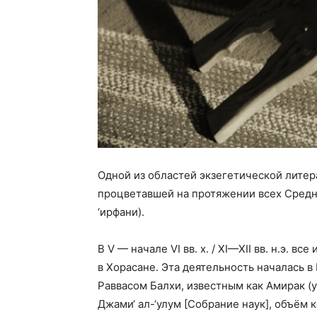
Одной из областей экзегетической литер
процветавшей на протяжении всех Средн
‘ирфани).
В V — начале VI вв. х. / XI—XII вв. н.э. 
в Хорасане. Эта деятельность началась 
Раввасом Балхи, известным как Амирак (ум.
Джами‘ ал-‘улум [Собрание наук], объём к