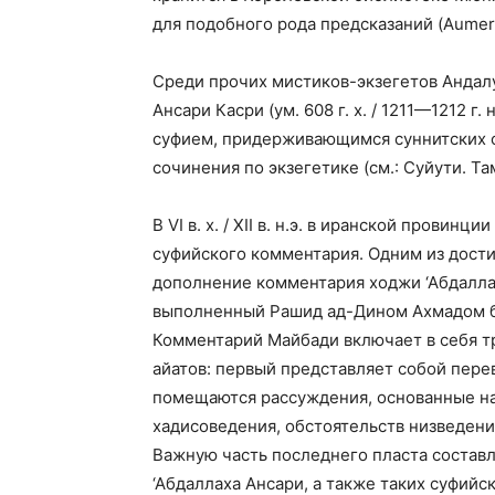
для подобного рода предсказаний (Aumer I 
Среди прочих мистиков-экзегетов Андалу
Ансари Касри (ум. 608 г. х. / 1211—1212 
суфием, придерживающимся суннитских о
сочинения по экзегетике (см.: Суйути. Там ж
В VI в. х. / XII в. н.э. в иранской провин
суфийского комментария. Одним из дости
дополнение комментария ходжи ‘Абдаллах
выполненный Рашид ад-Дином Ахмадом б. Аб
Комментарий Майбади включает в себя т
айатов: первый представляет собой перев
помещаются рассуждения, основанные на
хадисоведения, обстоятельств низведени
Важную часть последнего пласта состав
‘Абдаллаха Ансари, а также таких суфийс