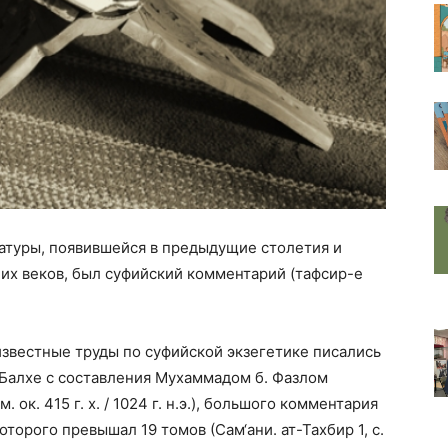
атуры, появившейся в предыдущие столетия и
их веков, был суфийский комментарий (тафсир-е
все известные труды по суфийской экзегетике писались
в Балхе с составления Мухаммадом б. Фазлом
 ок. 415 г. х. / 1024 г. н.э.), большого комментария
оторого превышал 19 томов (Сам‘ани. ат-Тахбир 1, с.