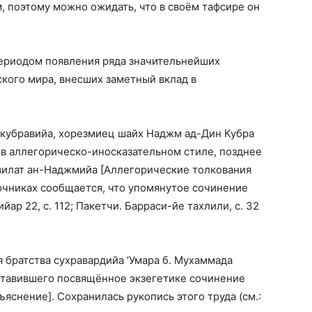
, поэтому можно ожидать, что в своём тафсире он
ыл периодом появления ряда значительнейших
ского мира, внесших заметный вклад в
 кубравийа, хорезмиец шайх Наджм ад-Дин Кубра
фсир в аллегорическо-иносказательном стиле, позднее
’вилат ан-Наджмийа [Аллегорические толкования
источниках сообщается, что упомянутое сочинение
йар 22, с. 112; Пакетчи. Барраси-йе тахлили, с. 32
 братства сухравардийа ‘Умара б. Мухаммада
, составившего посвящённое экзегетике сочинение
ъяснение]. Сохранилась рукопись этого труда (см.: