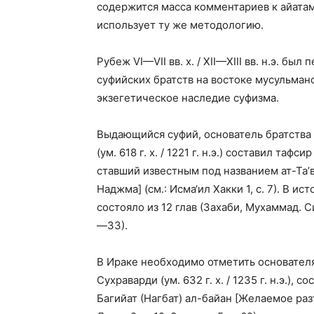
содержится масса комментариев к айатам
использует ту же методологию.
Рубеж VI—VII вв. х. / XII—XIII вв. н.э. б
суфийских братств на востоке мусульман
экзегетическое наследие суфизма.
Выдающийся суфий, основатель братства
(ум. 618 г. х. / 1221 г. н.э.) составил та
ставший известным под названием ат-Та
Наджма] (см.: Исма‘ил Хакки 1, с. 7). В 
состояло из 12 глав (Захаби, Мухаммад. Си
—33).
В Ираке необходимо отметить основателя
Сухраварди (ум. 632 г. х. / 1235 г. н.э.)
Багийат (Нагбат) ал-байан [Желаемое раз