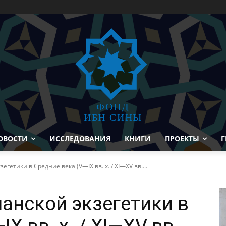
ФОНД
ИБН СИНЫ
ОВОСТИ
ИССЛЕДОВАНИЯ
КНИГИ
ПРОЕКТЫ
Г
гетики в Средние века (V—IX вв. х. / XI—XV вв....
анской экзегетики в