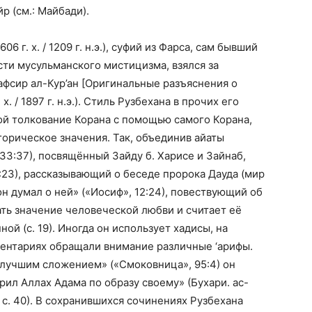
р (см.: Майбади).
6 г. х. / 1209 г. н.э.), суфий из Фарса, сам бывший
сти мусульманского мистицизма, взялся за
тафсир ал-Кур’ан [Оригинальные разъяснения о
х. / 1897 г. н.э.). Стиль Рузбехана в прочих его
ой толкование Корана с помощью самого Корана,
орическое значения. Так, объединив айаты
33:37), посвящённый Зайду б. Харисе и Зайнаб,
38:23), рассказывающий о беседе пророка Дауда (мир
 он думал о ней» («Иосиф», 12:24), повествующий об
ать значение человеческой любви и считает её
ой (с. 19). Иногда он использует хадисы, на
ментариях обращали внимание различные ‘арифы.
 лучшим сложением» («Смоковница», 95:4) он
ил Аллах Адама по образу своему» (Бухари. ас-
и, с. 40). В сохранившихся сочинениях Рузбехана