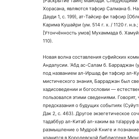
[Раскрытие тайн] Майбади. Следующими 
Хорасана, являются тафсир Салмана б. Насир
Дауди 1, с. 199), ат-Тайсир фи тафсир [Об
Карима Кушайри (ум. 514 г. х. / 1120 г. н.э.;
[Утончённость умов] Мухаммада б. Хамуйа Дж
110).
Новая волна составления суфийских коммент
Андалусии. ‘Абд ас-Салам б. Барраджан (ум
под названием ал-Иршад фи тафсир ал-Ку
мистического знания, Барраджан был све
хадисоведении и богословии — естествен
пользовался этими сведениями. Говорят, 
предсказания о будущих событиях (Суйути.
Дак 2, с. 463). Другое экзегетическое со
тадаббур ал-Китаб ал-хаким ва та‘арруф а
размышление о Мудрой Книге и познание 
хранится в Королевской библиотеке Мюнхе