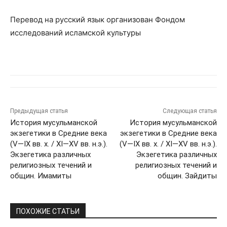
Перевод на русский язык организован
Фондом
исследований исламской культуры
Предыдущая статья
Следующая статья
История мусульманской
История мусульманской
экзегетики в Средние века
экзегетики в Средние века
(V—IX вв. х. / XI—XV вв. н.э.).
(V—IX вв. х. / XI—XV вв. н.э.).
Экзегетика различных
Экзегетика различных
религиозных течений и
религиозных течений и
общин. Имамиты
общин. Зайдиты
ПОХОЖИЕ СТАТЬИ