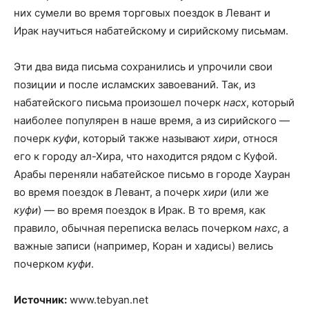
них сумели во время торговых поездок в Левант и
Ирак научиться набатейскому и сирийскому письмам.
Эти два вида письма сохранились и упрочили свои
позиции и после исламских завоеваний. Так, из
набатейского письма произошел почерк
насх
, который
наиболее популярен в наше время, а из сирийского —
почерк
куфи
, который также называют
хири
, относя
его к городу ал-Хира, что находится рядом с Куфой.
Арабы переняли набатейское письмо в городе Хауран
во время поездок в Левант, а почерк
хири
(или же
куфи
) — во время поездок в Ирак. В то время, как
правило, обычная переписка велась почерком
нахс
, а
важные записи (например, Коран и хадисы) велись
почерком
куфи
.
Источник:
www.tebyan.net