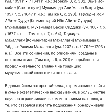
(ум. 1051 г. х. / 1641 г. н.э.; Зерекли 3, с. 332),
Зийа’ ас-
сабил
[Свет в пути] Мухаммада ‘Али ‘Алана Бакри (ум.
1057 г. х. / 1647 г. н.э.; Там же 6, с. 293),
Тафсир-е Ибн
Аби-с-Сурур
[Комментарий Ибн Аби-с-Сурура]
Мухаммада б. Мухаммада Бакри Сиддики (ум. 1087 г. х.
/ 1677 г. н.э.; Там же, т. 7, с. 64),
Тафсир-е
Махаллати
[Комментарий Махаллати] Мухаммада б.
‘Абд ар-Рахима Махаллати (ум. 1207 г. х. / 1792—1793 г.
н.э.). Все эти сочинения, по описаниям, созданы в
похожем стиле (Там же, т. 6, с. 201) и серьёзного и
продолжительного влияния на традицию
мусульманской экзегетики не оказали.
В дальнейшем авторы
тафсиров
, стремившиеся найти
в
сунне
экзегетические высказывания, в большинстве
случаев ограничивались комментариями на полях, а
те, кто старался избегать подражания, обнаруживали
тенденцию к отказу от личного мнения и