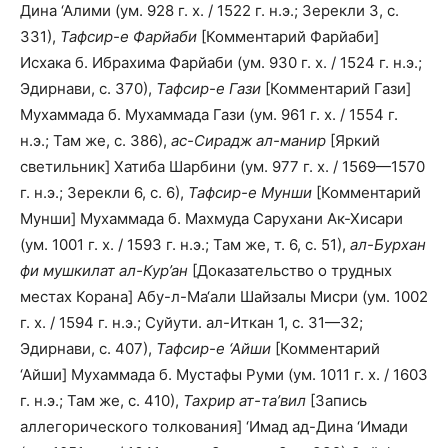
Дина ‘Алими (ум. 928 г. х. / 1522 г. н.э.; Зерекли 3, с.
331),
Тафсир-е Фарйаби
[Комментарий Фарйаби]
Исхака б. Ибрахима Фарйаби (ум. 930 г. х. / 1524 г. н.э.;
Эдирнави, с. 370),
Тафсир-е Гази
[Комментарий Гази]
Мухаммада б. Мухаммада Гази (ум. 961 г. х. / 1554 г.
н.э.; Там же, с. 386),
ас-Сирадж ал-манир
[Яркий
светильник] Хатиба Шарбини (ум. 977 г. х. / 1569—1570
г. н.э.; Зерекли 6, с. 6),
Тафсир-е Мунши
[Комментарий
Мунши] Мухаммада б. Махмуда Сарухани Ак-Хисари
(ум. 1001 г. х. / 1593 г. н.э.; Там же, т. 6, с. 51),
ал-Бурхан
фи мушкилат ал-Кур’ан
[Доказательство о трудных
местах Корана] Абу-л-Ма‘али Шайзалы Мисри (ум. 1002
г. х. / 1594 г. н.э.; Суйути. ал-Иткан 1, с. 31—32;
Эдирнави, с. 407),
Тафсир-е ‘Айши
[Комментарий
‘Айши] Мухаммада б. Мустафы Руми (ум. 1011 г. х. / 1603
г. н.э.; Там же, с. 410),
Тахрир ат-та’вил
[Запись
аллегорического толкования] ‘Имад ад-Дина ‘Имади