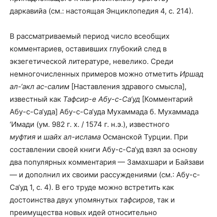
даркавийа (см.: настоящая Энциклопедия 4, с. 214).
В рассматриваемый период число всеобщих
комментариев, оставивших глубокий след в
экзегетической литературе, невелико. Среди
немногочисленных примеров можно отметить
Иршад
ал-‘акл ас-салим
[Наставления здравого смысла],
известный как
Тафсир-е Абу-с-Са‘уд
[Комментарий
Абу-с-Са‘уда] Абу-с-Са‘уда Мухаммада б. Мухаммада
‘Имади (ум. 982 г. х. / 1574 г. н.э.), известного
муфтия
и
шайх ал-ислама
Османской Турции. При
составлении своей книги Абу-с-Са‘уд взял за основу
два популярных комментария — Замахшари и Байзави
— и дополнил их своими рассуждениями (см.: Абу-с-
Са‘уд 1, с. 4). В его труде можно встретить как
достоинства двух упомянутых
тафсиров
, так и
преимущества новых идей относительно