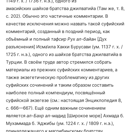
1149 г. х. / 1736 г. н.э.), одного из
амасийских
шайхов
братства джилватийа (Там же, т. 8,
с. 202). Обычно это частичные комментарии. В
качестве исключения можно назвать такой суфийский
комментарий, созданный в поздний период, как
объёмный и полный
тафсир
Рух ал-байан
[Дух
разъяснения] Исма‘ила Хакки Бурусави (ум. 1137 г. х. /
1725 г. н.э.), одного из
шайхов
братства джилватийа в
Турции. В своём труде автор стремился собрать
материалы из прежних суфийских комментариев, а
также экзегетическую проблематику из других
суфийских сочинений и таким образом составить
наиболее полный компендиум, посвящённый
суфийской экзегезе (см.: настоящая Энциклопедия 8,
с. 666—667). Ещё одним важным сочинением
является
ал-Бахр ал-мадид
[Широкое море] Ахмада б.
Мухаммада б. ‘Аджибы (ум. 1224 г. х. / 1809 г. н.э.),
принадлежащего к магрибинскому братству