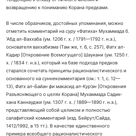
возвращению к пониманию Корана предками.
В числе образчиков, достойных упоминания, можно
отметить комментарий на
суру
«Фатиха» Мухаммада б.
‘Абд ал-Ваххаба (ум. 1206 г. х. / 1791—1792 г. н.э.),
основателя ваххабизма (Там же, т. 6, с. 257),
Фатх ал-
Кадир
[Откровение Всемогущего] Шаукани (ум. 1250 г.
х. / 1834 г. н.э.), который на базе подхода предков
старался сочетать принципы рационалистического и
основанного на
сунне
комментария (см.: т. 1, с. 12—
13),
Фатх ал-Байан фи макасид ал-Кур’ан
[Откровения
Разъясняющего о целях Корана] Мухаммада Садик-
хана Каннауджи (ум. 1307 г. х. / 1889—1890 г. н.э.),
представляющий собой целиком и полностью
салафитский комментарий (изд. Бейрут/Сайда,
1412/1992, в 15 тт.). В качестве единственного
примера всеобщего рационалистического