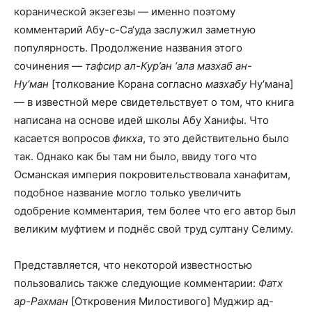
коранической экзегезы — именно поэтому
комментарий Абу-с-Са‘уда заслужил заметную
популярность. Продолжение названия этого
сочинения —
тафсир ал-Кур’ан ‘ала мазхаб ан-
Ну‘ман
[толкование Корана согласно
мазхабу
Ну‘мана]
— в известной мере свидетельствует о том, что книга
написана на основе идей школы Абу Ханифы. Что
касается вопросов
фикха
, то это действительно было
так. Однако как бы там ни было, ввиду того что
Османская империя покровительствовала ханафитам,
подобное название могло только увеличить
одобрение комментария, тем более что его автор был
великим муфтием и поднёс свой труд султану Селиму.
Представляется, что некоторой известностью
пользовались также следующие комментарии:
Фатх
ар-Рахман
[Откровения Милостивого] Муджир ад-