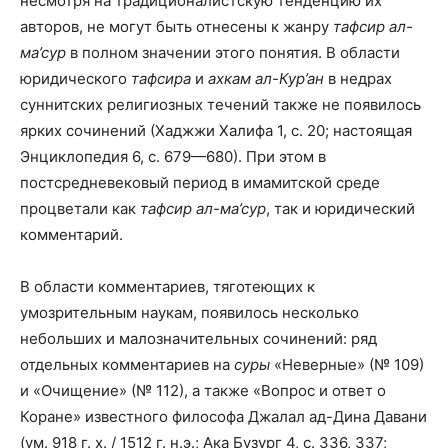
несмотря на традиционалистскую тенденцию их
авторов, не могут быть отнесены к жанру
тафсир ал-
ма’сур
в полном значении этого понятия. В области
юридического
тафсира
и
ахкам ал-Кур’ан
в недрах
суннитских религиозных течений также не появилось
ярких сочинений (Хаджжи Халифа 1, с. 20; настоящая
Энциклопедия 6, с. 679—680). При этом в
постсредневековый период в имамитской среде
процветали как
тафсир ал-ма’сур
, так и юридический
комментарий.
В области комментариев, тяготеющих к
умозрительным наукам, появилось несколько
небольших и малозначительных сочинений: ряд
отдельных комментариев на
суры
«Неверные» (№ 109)
и «Очищение» (№ 112), а также «Вопрос и ответ о
Коране» известного философа Джалал ад-Дина Давани
(ум. 918 г. х. / 1512 г. н.э.; Ака Бузург 4, с. 336, 337;