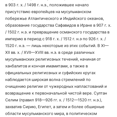
в 903 г. х. / 1498 г. н.э., положившее начало
присутствию европейцев на мусульманском
побережье Атлантического и Индийского океанов,
образование государства Сафавидов в Иране в 907 г. х.
/ 1502 г. н.э. и превращение османского государства в
империю в период с 918 г. х. / 1512 г. н.э по 926 г. х. /
1520 г. н.э. — лишь некоторые из этих событий. В XI—
XII вв. х. / XVII—XVIII вв. н.э. в среде различных
мусульманских религиозных течений, начиная от
ханбалитов и кончая имамитами, а также в
официальных религиозных и суфийских кругах
наблюдается широкая волна стремлений по
очищению религии от чужеродных напластований и
возвращение к первоначальной чистой вере. Султан
Селим (правил 918—926 гг. х. / 1512—1520 гг. н.э.),
захватив Сирию, Египет, а затем и более обширные
области мусульманского мира, в политическом