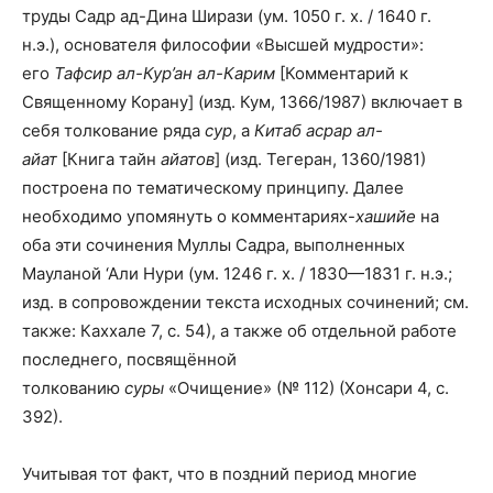
труды Садр ад-Дина Ширази (ум. 1050 г. х. / 1640 г.
н.э.), основателя философии «Высшей мудрости»:
его
Тафсир ал-Кур’ан ал-Карим
[Комментарий к
Священному Корану] (изд. Кум, 1366/1987) включает в
себя толкование ряда
сур
, а
Китаб асрар ал-
айат
[Книга тайн
айатов
] (изд. Тегеран, 1360/1981)
построена по тематическому принципу. Далее
необходимо упомянуть о комментариях-
хашийе
на
оба эти сочинения Муллы Садра, выполненных
Мауланой ‘Али Нури (ум. 1246 г. х. / 1830—1831 г. н.э.;
изд. в сопровождении текста исходных сочинений; см.
также: Каххале 7, с. 54), а также об отдельной работе
последнего, посвящённой
толкованию
суры
«Очищение» (№ 112) (Хонсари 4, с.
392).
Учитывая тот факт, что в поздний период многие