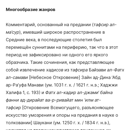
Многообразие жанров
Комментарий, основанный на предании (
тафсир ал-
ма’сур
), имевший широкое распространение в
Средние века, в последующие столетия был
перемещён суннитами на периферию, так что в этот
период не зафиксировано ни одного его яркого
образчика. Такие сочинения, как представляющее
собой извлечение
хадисов
из
тафсира
Байзави
ал-Фатх
ал-самави
[Небесное Откровение] Зайн ад-Дина ‘Абд
ар-Ра’уфа Манави (ум. 1031 г. х. / 1621 г. н.э.; Хаджжи
Халифа 1, с. 193) и
Фатх ал-кадир ал-джами‘ байна
фанни ад-дирайат ва-р-ривайат мин ‘илм ат-
тафсир
[Откровение Всемогущего, разъясняющее
искусство умозрения и опоры на предания в науке о
толковании] Шаукани (ум. 1250 г. х. / 1834 г. н.э.),