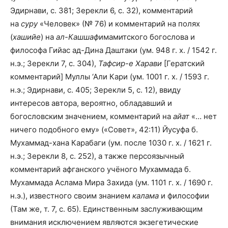
Эдирнави, с. 381; Зерекли 6, с. 32), комментарий
на
суру
«Человек» (№ 76) и комментарий на полях
(
хашийе
) на
ал-Кашшаф
имамитского богослова и
философа Гийас ад-Дина Даштаки (ум. 948 г. х. / 1542 г.
н.э.; Зерекли 7, с. 304),
Тафсир-е Харави
[Гератский
комментарий] Муллы ‘Али Кари (ум. 1001 г. х. / 1593 г.
н.э.; Эдирнави, с. 405; Зерекли 5, с. 12), ввиду
интересов автора, вероятно, обладавший и
богословским значением, комментарий на
айат
«… нет
ничего подобного ему» («Совет», 42:11) Йусуфа б.
Мухаммад-хана Карабаги (ум. после 1030 г. х. / 1621 г.
н.э.; Зерекли 8, с. 252), а также персоязычный
комментарий афганского учёного Мухаммада б.
Мухаммада Аслама Мира Захида (ум. 1101 г. х. / 1690 г.
н.э.), известного своим знанием
калама
и философии
(Там же, т. 7, с. 65). Единственным заслуживающим
внимания исключением являются экзегетические