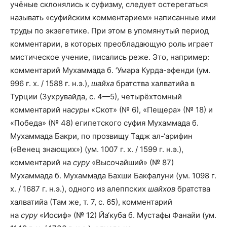
учёные склонялись к суфизму, следует остерегаться
называть «суфийским комментарием» написанные ими
труды по экзегетике. При этом в упомянутый период
комментарии, в которых преобладающую роль играет
мистическое учение, писались реже. Это, например:
комментарий Мухаммада б. ‘Умара Курда-эфенди (ум.
996 г. х. / 1588 г. н.э.),
шайха
братства халватийа в
Турции (Зухрувайда, с. 4—5), четырёхтомный
комментарий на
суры
«Скот» (№ 6), «Пещера» (№ 18) и
«Победа» (№ 48) египетского суфия Мухаммада б.
Мухаммада Бакри, по прозвищу Тадж ал-‘арифин
(«Венец знающих») (ум. 1007 г. х. / 1599 г. н.э.),
комментарий на
суру
«Высочайший» (№ 87)
Мухаммада б. Мухаммада Бахши Бакфалуни (ум. 1098 г.
х. / 1687 г. н.э.), одного из алеппских
шайхов
братства
халватийа (Там же, т. 7, с. 65), комментарий
на
суру
«Иосиф» (№ 12) Йа‘куба б. Мустафы Фанайи (ум.