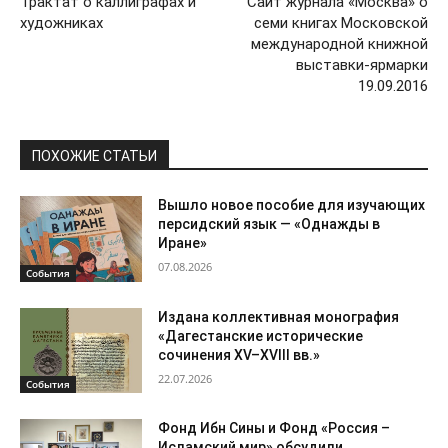
Трактат о каллиграфах и
Сайт журнала «Москва» о
художниках
семи книгах Московской
международной книжной
выставки-ярмарки
19.09.2016
ПОХОЖИЕ СТАТЬИ
Вышло новое пособие для изучающих
персидский язык — «Однажды в
Иране»
07.08.2026
События
Издана коллективная монография
«Дагестанские исторические
сочинения XV–XVIII вв.»
22.07.2026
События
Фонд Ибн Сины и Фонд «Россия –
Исламский мир» обсудили