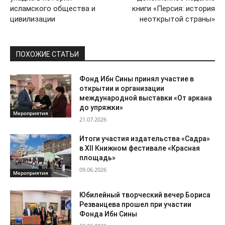
исламского общества и
книги «Персия: история
цивилизации
неоткрытой страны»
ПОХОЖИЕ СТАТЬИ
Фонд Ибн Сины принял участие в
открытии и организации
международной выставки «От аркана
до упряжки»
Мероприятия
21.07.2026
Итоги участия издательства «Садра»
в XII Книжном фестивале «Красная
площадь»
09.06.2026
Мероприятия
Юбилейный творческий вечер Бориса
Резванцева прошел при участии
Фонда Ибн Сины