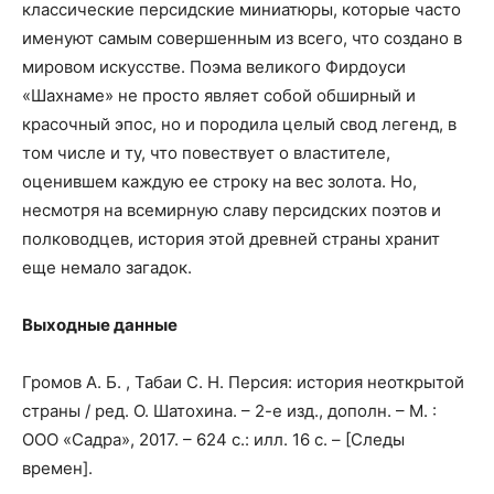
классические персидские миниатюры, которые часто
именуют самым совершенным из всего, что создано в
мировом искусстве. Поэма великого Фирдоуси
«Шахнаме» не просто являет собой обширный и
красочный эпос, но и породила целый свод легенд, в
том числе и ту, что повествует о властителе,
оценившем каждую ее строку на вес золота. Но,
несмотря на всемирную славу персидских поэтов и
полководцев, история этой древней страны хранит
еще немало загадок.
Выходные данные
Громов А. Б. , Табаи С. Н. Персия: история неоткрытой
страны / ред. О. Шатохина. – 2-е изд., дополн. – М. :
ООО «Садра», 2017. – 624 с.: илл. 16 с. – [Следы
времен].