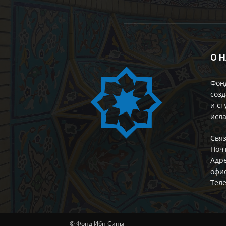
О 
Фон
созд
и ст
исла
Cвяз
Поч
Адре
офис
Теле
© Фонд Ибн Сины