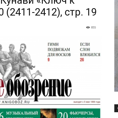
-Кунави «Ключ к
 (2411-2412), стр. 19
855