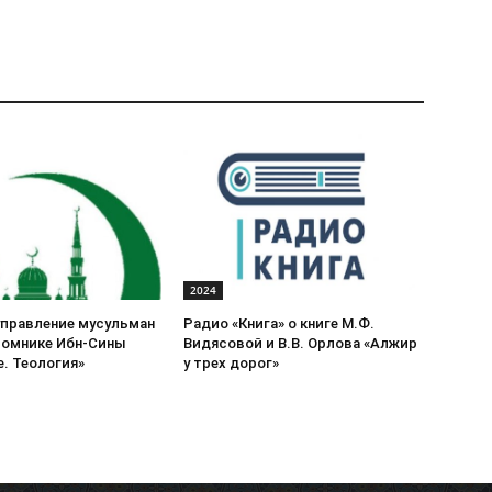
2024
управление мусульман
Радио «Книга» о книге М.Ф.
томнике Ибн-Сины
Видясовой и В.В. Орлова «Алжир
. Теология»
у трех дорог»