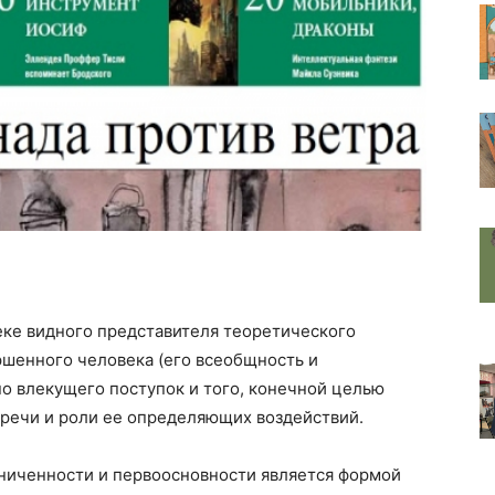
еке видного представителя теоретического
ршенного человека (его всеобщность и
но влекущего поступок и того, конечной целью
м речи и роли ее определяющих воздействий.
раниченности и первоосновности является формой