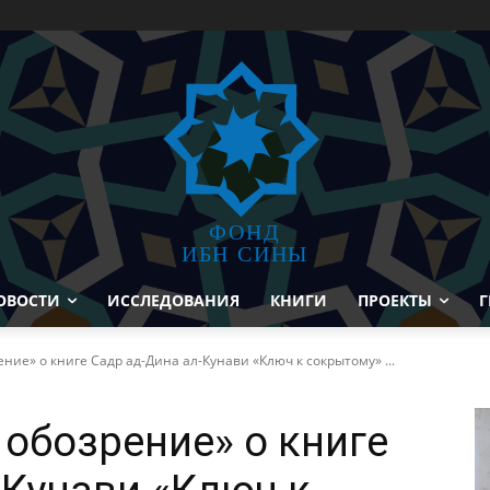
ФОНД
ИБН СИНЫ
ОВОСТИ
ИССЛЕДОВАНИЯ
КНИГИ
ПРОЕКТЫ
Г
ние» о книге Садр ад-Дина ал-Кунави «Ключ к сокрытому» ...
 обозрение» о книге