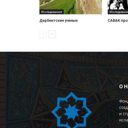
Исследования
Исследован
Дербентские ученые
САВАК про
О 
Фон
созд
и ст
исла