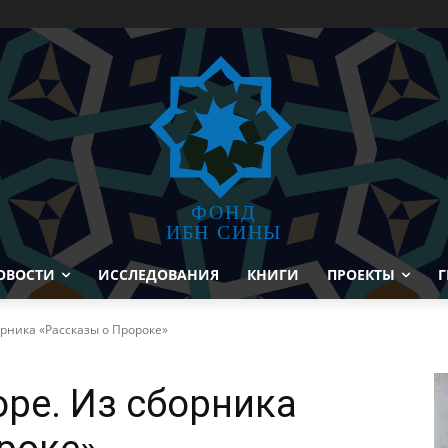
ФОНД
ИБН СИНЫ
ОВОСТИ
ИССЛЕДОВАНИЯ
КНИГИ
ПРОЕКТЫ
Г
орника «Рассказы о Пророке»
оре. Из сборника