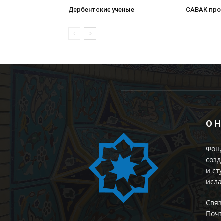
Дербентские ученые
САВАК про
О 
Фон
созд
и ст
исла
Cвяз
Поч