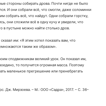
ые стороны собирать дрова. Почти нигде не было
ся. И они собрали всё, что смогли, даже соломинки
им собрать всё, что найдут. Одни собрали горстку,
ь, они сложили всё в одну кучу и увидели, что
то в пустыне можно найти столько дров.
сказал им: «Я этим хотел показать вам, что
 умножаются таким же образом».
воим сподвижникам великий урок. Он показал им,
воедино, то получится огромная масса. Поэтому
шать маленькое прегрешение или пренебрегать
с. Дж. Мирзоева. – М.: ООО «Садра», 2017. – С. 36–