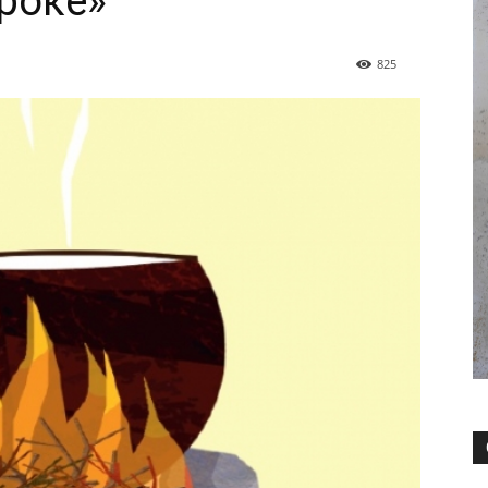
роке»
825