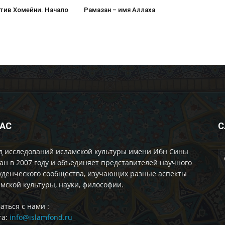
тив Хомейни. Начало
Рамазан – имя Аллаха
НАС
С
д исследований исламской культуры имени Ибн Сины
ан в 2007 году и объединяет представителей научного
уденческого сообщества, изучающих разные аспекты
мской культуры, науки, философии.
аться с нами :
та:
info@islamfond.ru