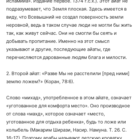
исламийа». Издание первое. 1374 г.с.х.). Этот айат не
подразумевает, что Земля плоская. Здесь имеется в
виду, что Всевышний не создал поверхность земли
неровной, ведь в таком случае люди не могли бы жить
так, как живут сейчас. Они не смогли бы сеять и
добывать пропитание. Именно на этот смысл
указывают и другие, последующие айаты, где
перечисляются дарованные людям блага и милости.
2. Второй айат: «Разве Мы не расстелили [пред ними]
землю ложем?» (Коран, 78:6).
Слово «михад», употребленное в этом айате, означает
«уготованное для комфорта место». Оно производное
от слова «махд», которое означает «место,
уготованное для отдыха ребенка», будь то ложе или
колыбель (Макарим Ширази, Насир. Намуна. Т. 26. С.
16-17). Поэтому арабы называют детскую кроватку