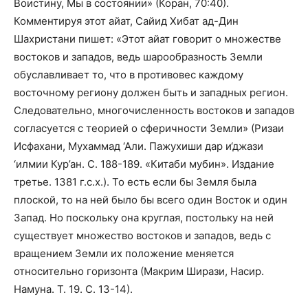
Воистину, Мы в состоянии» (Коран, 70:40).
Комментируя этот айат, Сайид Хибат ад-Дин
Шахристани пишет: «Этот айат говорит о множестве
востоков и западов, ведь шарообразность Земли
обуславливает то, что в противовес каждому
восточному региону должен быть и западных регион.
Следовательно, многочисленность востоков и западов
согласуется с теорией о сферичности Земли» (Ризаи
Исфахани, Мухаммад ‘Али. Пажухиши дар и‘джази
‘илмии Кур’ан. С. 188-189. «Китаби мубин». Издание
третье. 1381 г.с.х.). То есть если бы Земля была
плоской, то на ней было бы всего один Восток и один
Запад. Но поскольку она круглая, постольку на ней
существует множество востоков и западов, ведь с
вращением Земли их положение меняется
относительно горизонта (Макрим Ширази, Насир.
Намуна. Т. 19. С. 13-14).