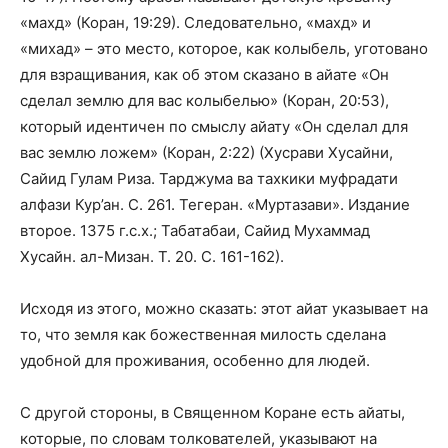
«махд» (Коран, 19:29). Следовательно, «махд» и
«михад» – это место, которое, как колыбель, уготовано
для взращивания, как об этом сказано в айате «Он
сделал землю для вас колыбелью» (Коран, 20:53),
который идентичен по смыслу айату «Он сделал для
вас землю ложем» (Коран, 2:22) (Хусрави Хусайни,
Сайид Гулам Риза. Тарджума ва тахкики муфрадати
алфази Кур’ан. С. 261. Тегеран. «Муртазави». Издание
второе. 1375 г.с.х.; Табатабаи, Сайид Мухаммад
Хусайн. ал-Мизан. Т. 20. С. 161-162).
Исходя из этого, можно сказать: этот айат указывает на
то, что земля как божественная милость сделана
удобной для проживания, особенно для людей.
С другой стороны, в Священном Коране есть айаты,
которые, по словам толкователей, указывают на