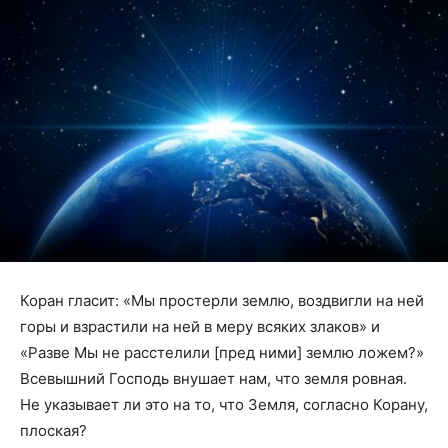
Коран гласит: «Мы простерли землю, воздвигли на ней
горы и взрастили на ней в меру всяких злаков» и
«Разве Мы не расстелили [пред ними] землю ложем?»
Всевышний Господь внушает нам, что земля ровная.
Не указывает ли это на то, что Земля, согласно Корану,
плоская?