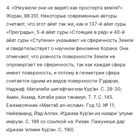
4. «(Неужели они не видят) как простерта земля?»
(Коран, 88:20). Некоторые современные авторы
считают, что этот айат так же, как и 137-й айат суры
«Преграды», 5-й айат суры «Стоящие в ряд» и 40-й
айат суры «Ступени» указывает на сферичность Земли
и свидетельствует о научном феномене Корана. Они
отмечают, что ровность поверхности Земли не
опровергает ее сферичность, так как каждая сфера
имеет поверхность, и потому в геометрии сфера
считается одним из видов поверхности (Гударзи,
Наджаф. Маталиби шигифтангизи Кур’ан. С. 28-30;
Амин, Ахмад. Китаби рахи такамул. Т. 7. С. 145.
Ежемесячник «Мактаб ал-ислам». Год 12. № 11;
Нийазманд, Йад Аллах. И‘джази Кур’ан из назари ‘улуми
имрузи. С. 189 со ссылкой на: Ризаи. Пажухиши дар
и‘джази ‘илмии Кур’ан. С. 190).