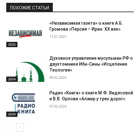
ПОХОЖИЕ СТАТЬИ
«Независимая газета» о книге А.Б.
Громова «Персия – Иран: ХХ век»
17.01.2025
2025
Духовное управление мусульман РФ о
двухтомнике Ибн-Сины «Исцеление.
Теология»
08.02.2024
2024
Радио «Книга» о книге М.Ф. Видясовой
и В.В. Орлова «Алжир у трех дорог»
07.02.2024
2024