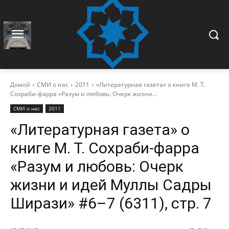
Домой
СМИ о нас
2011
«Литературная газета» о книге М. Т.
Сохраби-фарра «Разум и любовь: Очерк жизни...
СМИ о нас
2011
«Литературная газета» о
книге М. Т. Сохраби-фарра
«Разум и любовь: Очерк
жизни и идей Муллы Садры
Ширази» #6–7 (6311), стр. 7