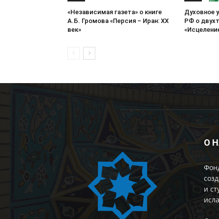
«Независимая газета» о книге
Духовное 
А.Б. Громова «Персия – Иран: ХХ
РФ о двух
век»
«Исцеление
О 
Фон
созд
и ст
исла