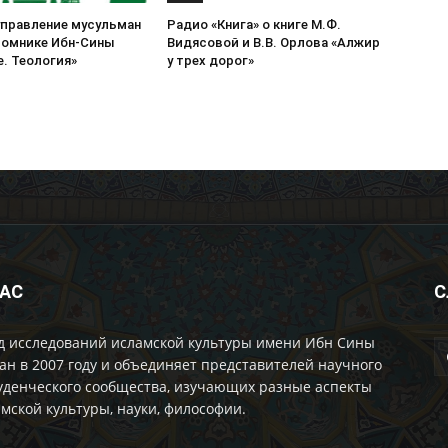
управление мусульман
Радио «Книга» о книге М.Ф.
томнике Ибн-Сины
Видясовой и В.В. Орлова «Алжир
. Теология»
у трех дорог»
НАС
С
д исследований исламской культуры имени Ибн Сины
ан в 2007 году и объединяет представителей научного
уденческого сообщества, изучающих разные аспекты
мской культуры, науки, философии.