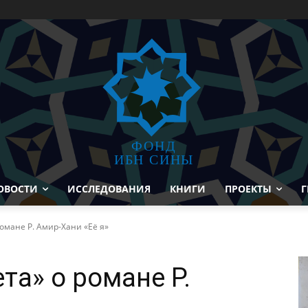
ФОНД
ИБН СИНЫ
ОВОСТИ
ИССЛЕДОВАНИЯ
КНИГИ
ПРОЕКТЫ
Г
романе Р. Амир-Хани «Её я»
та» о романе Р.