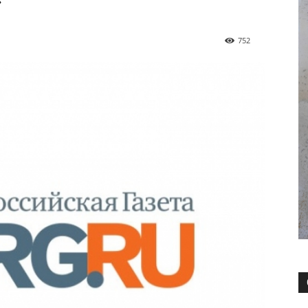
»
752