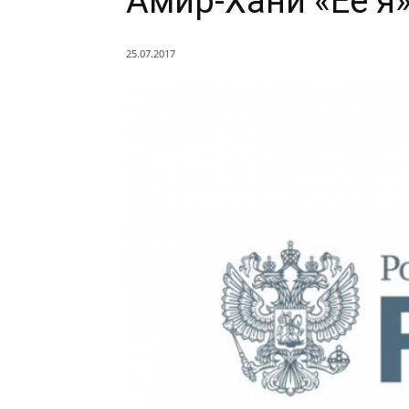
Амир-Хани «Её я
25.07.2017