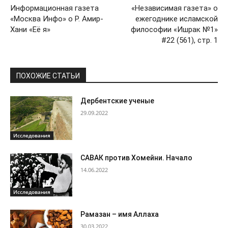
Информационная газета
«Независимая газета» о
«Москва Инфо» о Р. Амир-
ежегоднике исламской
Хани «Её я»
философии «Ишрак №1»
#22 (561), стр. 1
ПОХОЖИЕ СТАТЬИ
Дербентские ученые
29.09.2022
Исследования
САВАК против Хомейни. Начало
14.06.2022
Исследования
Рамазан – имя Аллаха
30.03.2022