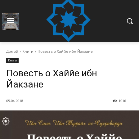
Домой
Книги
Повесть о Хаййе ибн Йакзане
Книги
Повесть о Хаййе ибн
Йакзане
05.04.2018
1016