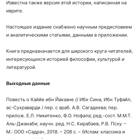
Известна также версия этой истории, написанная на
иврите.
Настоящее издание снабжено научным предисловием
и аналитическими статьями, данными в приложении.
Книга предназначается для широкого круга читателей,
интересующихся историей философии, культурой и
литературой.
Выходные данные
Повесть о Хаййе ибн Йакзане // Ибн Сина, Ибн Туфайл,
ас-Сухраварди / пер. с араб. А.В. Сагадеева; пер.
прилож. Е.Л. Никитенко, Ф.О. Нофала; ред.-сост. М.М.Т.
Аль-Джанаби; научн. ред. Н.С. Кирабаев, Р.В. Псху. –
М.: ООО «Садра», 2018. – 208 с. – (Ислам: классика и