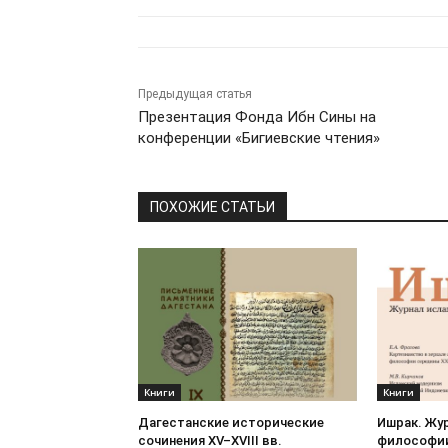
Предыдущая статья
Презентация Фонда Ибн Сины на
конференции «Бигиевские чтения»
ПОХОЖИЕ СТАТЬИ
Книги
Книги
Дагестанские исторические
Ишрак. Жу
сочинения XV–XVIII вв.
философии 