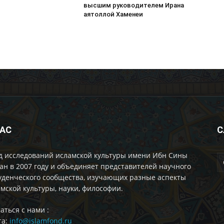
высшим руководителем Ирана
аятоллой Хаменеи
НАС
С
д исследований исламской культуры имени Ибн Сины
ан в 2007 году и объединяет представителей научного
уденческого сообщества, изучающих разные аспекты
мской культуры, науки, философии.
аться с нами :
та:
info@islamfond.ru