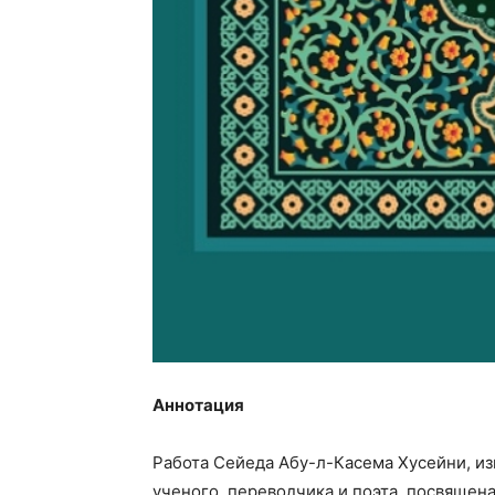
Аннотация
Работа Сейеда Абу-л-Касема Хусейни, из
ученого, переводчика и поэта, посвящен