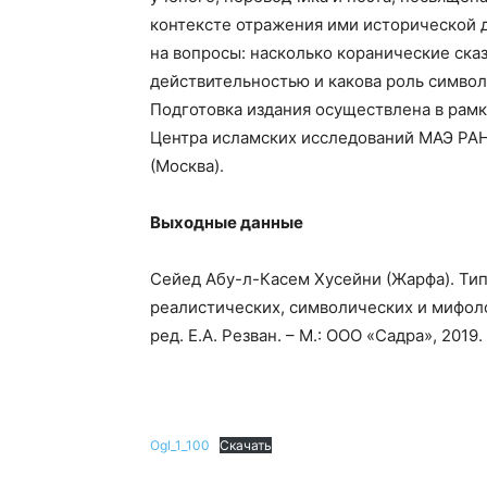
контексте отражения ими исторической д
на вопросы: насколько коранические ска
действительностью и какова роль символ
Подготовка издания осуществлена в рам
Центра исламских исследований МАЭ РАН
(Москва).
Выходные данные
Сейед Абу-л-Касем Хусейни (Жарфа). Тип
реалистических, символических и мифологи
ред. Е.А. Резван. – М.: ООО «Садра», 2019.
Ogl_1_100
Скачать