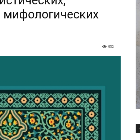
истических,
и мифологических
932