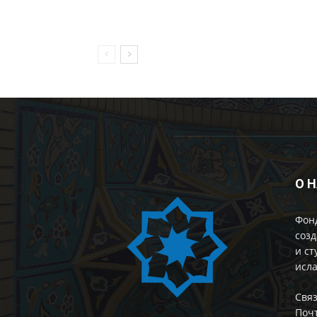
О 
Фон
созд
и ст
исла
Cвяз
Поч