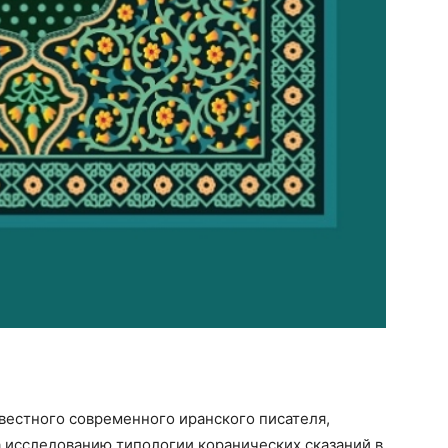
вестного современного иранского писателя,
а исследованию типологии коранических сказаний в