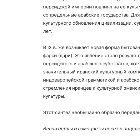
персидской империи повлиял на ее культ
сопредельные арабские государства. Дл
культурного обновления цивилизации, с
лет.
В IX в. же возникает новая форма бытова
фарси (дари). Это явление стало результ
персидского и арабского субстратов, хот
значительный иранский культурный компо
индоевропейской грамматикой и арабско
стремления иранцев к культурной эманси
культуры.
Этот синтез необычайно образно переда
Весна перлы и самоцветы несет в подоле