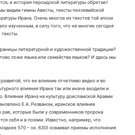
ется, и история персидской литературы обретает
 мы видим гимны Авесты, тексты пехлевийской
ературы Ирана. Очень многое из текстов той эпохи
ало изученным, в силу того, что не многие сегодня
 тексты.
 границы литературной и художественной традиции?
тово ложе языка или семейства языков? И здесь мы
развитой, что ее влияние отчетливо видно и во
ьтурного влияния Ирана так или иначе входили и
ир. Влияние Ирана на культуру доисламской Аравии
ановлено Е.А. Резваном, иранское влияние
 рае, которые были у современников пророка
ся себя и в поэзии. Известно, например, что
позднее 570 – ок. 630) осваивал приемы исполнения