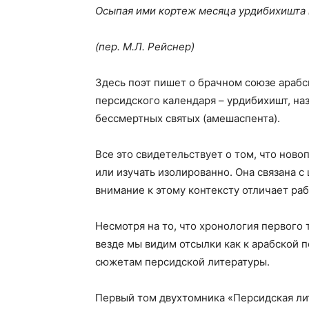
Осыпая ими кортеж месяца урдибихишта и
(пер. М.Л. Рейснер)
Здесь поэт пишет о брачном союзе арабс
персидского календаря – урдибихишт, на
бессмертных святых (амешаспента).
Все это свидетельствует о том, что нов
или изучать изолированно. Она связана 
внимание к этому контексту отличает раб
Несмотря на то, что хронология первого т
везде мы видим отсылки как к арабской 
сюжетам персидской литературы.
Первый том двухтомника «Персидская лит