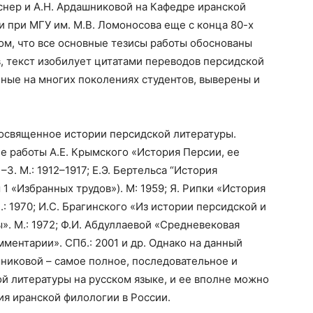
йснер и А.Н. Ардашниковой на Кафедре иранской
и при МГУ им. М.В. Ломоносова еще с конца 80-х
том, что все основные тезисы работы обоснованы
 текст изобилует цитатами переводов персидской
нные на многих поколениях студентов, выверены и
посвященное истории персидской литературы.
е работы А.Е. Крымского «История Персии, ее
3. М.: 1912–1917; Е.Э. Бертельса “История
 «Избранных трудов»). М: 1959; Я. Рипки «История
: 1970; И.С. Брагинского «Из истории персидской и
». М.: 1972; Ф.И. Абдуллаевой «Средневековая
мментарии». СПб.: 2001 и др. Однако на данный
шниковой – самое полное, последовательное и
й литературы на русском языке, и ее вполне можно
ия иранской филологии в России.