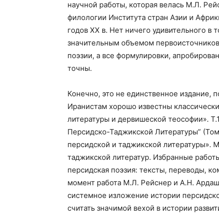
научной работы, которая велась М.Л. Ре
филологии Института стран Азии и Африк
годов XX в. Нет ничего удивительного в 
значительным объемом первоисточников,
поэзии, а все формулировки, апробирова
точны.
Конечно, это не единственное издание, 
Иранистам хорошо известны классически
литературы и дервишеской теософии». Т.1–
Персидско-Таджикской Литературы” (Том 1
персидской и таджикской литературы». М.
таджикской литератур. Избранные работы
персидская поэзия: тексты, переводы, ко
момент работа М.Л. Рейснер и А.Н. Арда
системное изложение истории персидско
считать значимой вехой в истории развит