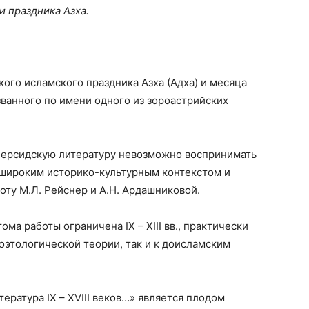
 праздника Азха.
кого исламского праздника Азха (Адха) и месяца
званного по имени одного из зороастрийских
оперсидскую литературу невозможно воспринимать
с широким историко-культурным контекстом и
оту М.Л. Рейснер и А.Н. Ардашниковой.
ома работы ограничена IX – XIII вв., практически
поэтологической теории, так и к доисламским
ература IX – XVIII веков…» является плодом