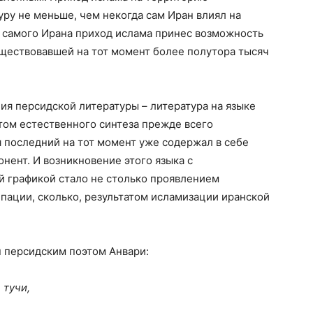
уру не меньше, чем некогда сам Иран влиял на
я самого Ирана приход ислама принес возможность
уществовавшей на тот момент более полутора тысяч
ния персидской литературы – литература на языке
атом естественного синтеза прежде всего
я последний на тот момент уже содержал в себе
нент. И возникновение этого языка с
й графикой стало не столько проявлением
пации, сколько, результатом исламизации иранской
н персидским поэтом Анвари:
 тучи,