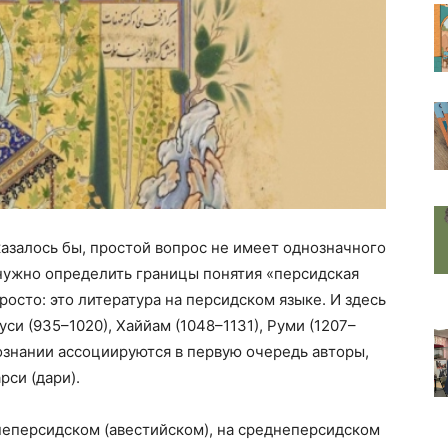
казалось бы, простой вопрос не имеет однозначного
, нужно определить границы понятия «персидская
просто: это литература на персидском языке. И здесь
си (935–1020), Хаййам (1048–1131), Руми (1207–
ознании ассоциируются в первую очередь авторы,
рси (дари).
неперсидском (авестийском), на среднеперсидском