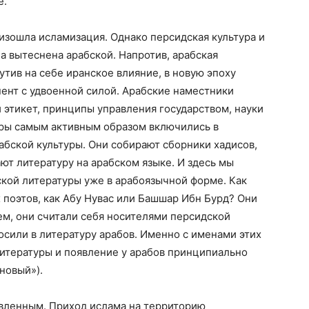
е.
оизошла исламизация. Однако персидская культура и
ла вытеснена арабской. Напротив, арабская
утив на себе иранское влияние, в новую эпоху
нент с удвоенной силой. Арабские наместники
этикет, принципы управления государством, науки
уры самым активным образом включились в
бской культуры. Они собирают сборники хадисов,
ют литературу на арабском языке. И здесь мы
кой литературы уже в арабоязычной форме. Как
 поэтов, как Абу Нувас или Башшар Ибн Бурд? Они
тем, они считали себя носителями персидской
осили в литературу арабов. Именно с именами этих
литературы и появление у арабов принципиально
новый»).
авленным. Приход ислама на территорию