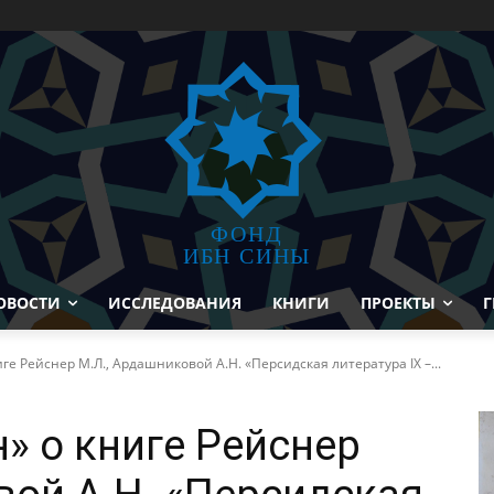
ФОНД
ИБН СИНЫ
ОВОСТИ
ИССЛЕДОВАНИЯ
КНИГИ
ПРОЕКТЫ
Г
ге Рейснер М.Л., Ардашниковой А.Н. «Персидская литература IX –...
» о книге Рейснер