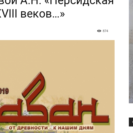
вой А.Н. «Персидская
XVIII веков…»
874