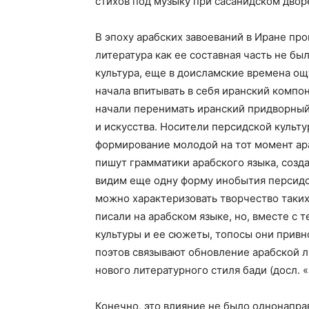
стихов под музыку при сасанидском двор
В эпоху арабских завоеваний в Иране пр
литература как ее составная часть не бы
культура, еще в доисламские времена ощ
начала впитывать в себя иранский компо
начали перенимать иранский придворный 
и искусства. Носители персидской культ
формирование молодой на тот момент ара
пишут грамматики арабского языка, созда
видим еще одну форму инобытия персидс
можно характеризовать творчество таких
писали на арабском языке, но, вместе с 
культуры и ее сюжеты, топосы они привн
поэтов связывают обновление арабской 
нового литературного стиля бади (досл. «
Конечно, это влияние не было однонапр