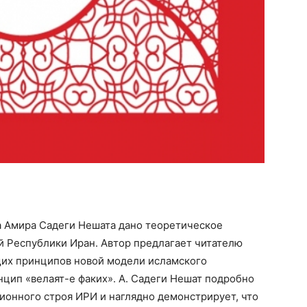
а Амира Садеги Нешата дано теоретическое
й Республики Иран. Автор предлагает читателю
щих принципов новой модели исламского
нцип «велаят-е факих». А. Садеги Нешат подробно
ионного строя ИРИ и наглядно демонстрирует, что