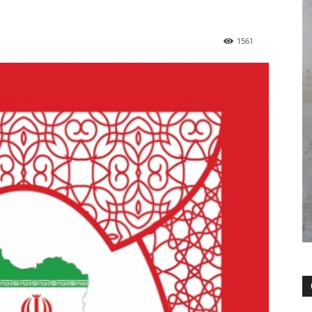
н
1561