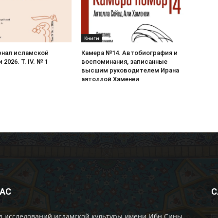
Книги
рнал исламской
Камера №14. Автобиография и
2026. Т. IV. № 1
воспоминания, записанные
высшим руководителем Ирана
аятоллой Хаменеи
НАС
С
д исследований исламской культуры имени Ибн Сины