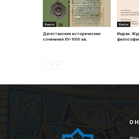
Книги
Книги
Дагестанские исторические
Ишрак. Жу
сочинения XV–XVIII вв.
философии 
О 
Фон