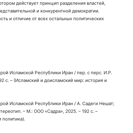
котором действует принцип разделения властей,
редставительной и конкурентной демократии.
ость и отличие от всех остальных политических
ой Исламской Республики Иран / пер. с перс. И.Р.
192 с. – (Исламский и доисламский мир: история и
рой Исламской Республики Иран / А. Садеги Нешат;
стереотип. – М.: ООО «Садра», 2025. – 192 с. –
 политика).