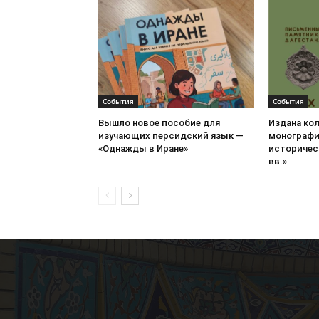
События
События
Вышло новое пособие для
Издана ко
изучающих персидский язык —
монографи
«Однажды в Иране»
историческ
вв.»