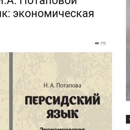
Н.А. Потаповой
к: экономическая
775