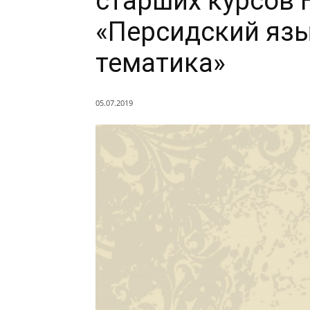
старших курсов 
«Персидский язы
тематика»
05.07.2019