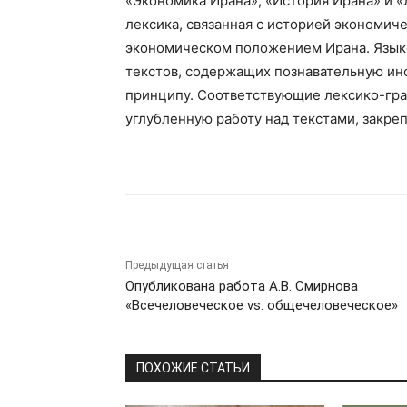
«Экономика Ирана», «История Ирана» и «Л
лексика, связанная с историей экономич
экономическом положением Ирана. Язык
текстов, содержащих познавательную ин
принципу. Соответствующие лексико-гр
углубленную работу над текстами, закре
Предыдущая статья
Опубликована работа А.В. Смирнова
«Всечеловеческое vs. общечеловеческое»
ПОХОЖИЕ СТАТЬИ