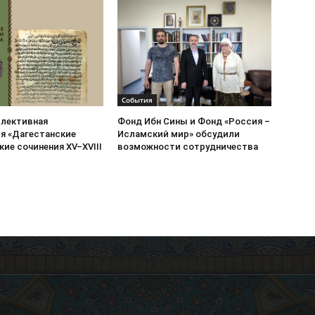
События
ллективная
Фонд Ибн Сины и Фонд «Россия –
я «Дагестанские
Исламский мир» обсудили
ие сочинения XV–XVIII
возможности сотрудничества