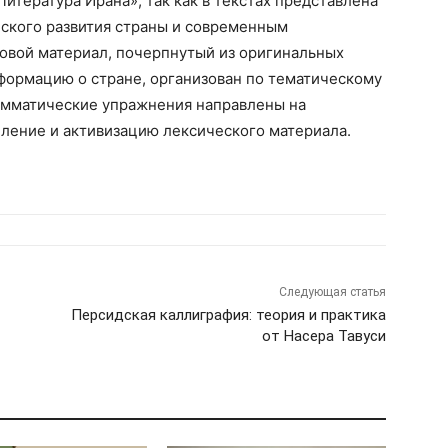
итература Ирана», так как в текстах представлена
еского развития страны и современным
овой материал, почерпнутый из оригинальных
формацию о стране, организован по тематическому
амматические упражнения направлены на
пление и активизацию лексического материала.
Следующая статья
Персидская каллиграфия: теория и практика
от Насера Тавуси