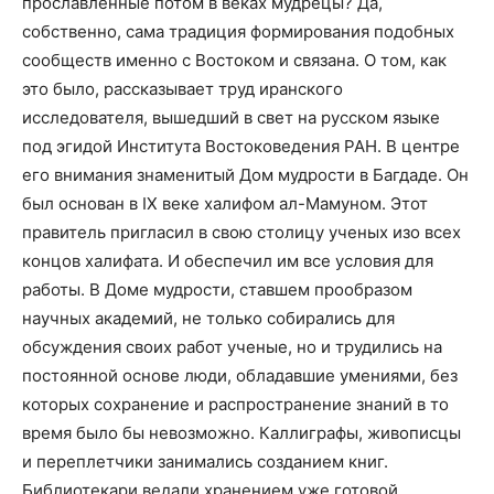
прославленные потом в веках мудрецы? Да,
собственно, сама традиция формирования подобных
сообществ именно с Востоком и связана. О том, как
это было, рассказывает труд иранского
исследователя, вышедший в свет на русском языке
под эгидой Института Востоковедения РАН. В центре
его внимания знаменитый Дом мудрости в Багдаде. Он
был основан в IX веке халифом ал-Мамуном. Этот
правитель пригласил в свою столицу ученых изо всех
концов халифата. И обеспечил им все условия для
работы. В Доме мудрости, ставшем прообразом
научных академий, не только собирались для
обсуждения своих работ ученые, но и трудились на
постоянной основе люди, обладавшие умениями, без
которых сохранение и распространение знаний в то
время было бы невозможно. Каллиграфы, живописцы
и переплетчики занимались созданием книг.
Библиотекари ведали хранением уже готовой