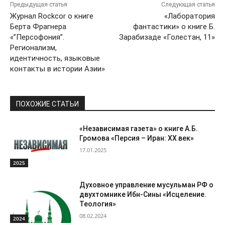
Предыдущая статья
Следующая статья
Журнал Rockcor о книге
«Лаборатория
Берта Фрагнера
фантастики» о книге Б.
«”Персофония”.
Зарабизаде «Голестан, 11»
Регионализм,
идентичность, языковые
контакты в истории Азии»
ПОХОЖИЕ СТАТЬИ
«Независимая газета» о книге А.Б.
Громова «Персия – Иран: ХХ век»
17.01.2025
2025
Духовное управление мусульман РФ о
двухтомнике Ибн-Сины «Исцеление.
Теология»
08.02.2024
2024