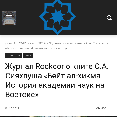
Домой
СМИ о нас
2019
Журнал Rockcor о книге С.А. Сияхпуша
«Бейт ал-хикма. История академии наук на...
СМИ о нас
2019
Журнал Rockcor о книге С.А.
Сияхпуша «Бейт ал-хикма.
История академии наук на
Востоке»
04.10.2019
870