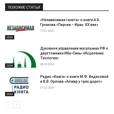
ПОХОЖИЕ СТАТЬИ
«Независимая газета» о книге А.Б.
Громова «Персия – Иран: ХХ век»
17.01.2025
2025
Духовное управление мусульман РФ о
двухтомнике Ибн-Сины «Исцеление.
Теология»
08.02.2024
2024
Радио «Книга» о книге М.Ф. Видясовой
и В.В. Орлова «Алжир у трех дорог»
07.02.2024
2024