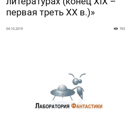
литературах (конец ХIХ –
первая треть ХХ в.)»
04.10.2019
765