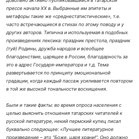
довольно активно публиковавшийся в татарской
прессе начала ХХ в. Выбранные им эпитеты и
метафоры такие же «среднестатистические», т.е.
часто встречающиеся в стихах по этому поводу и у
других авторов. Типична и используемая в подобных
произведениях лексика: праздник престола, праздник
(туй) Родины, дружба народов и всеобщее
благоденствие, царящее в России, благодарность за
это в адрес Государя-императора и т.д. Тема
развертывается по принципу эмоциональной
градации, когда каждый пассаж усиливается повтором
в той же высокой тональности восхищения.
Были и такие факты: во время опроса населения с
целью выяснить отношения татарских читателей к
русской литературе, некий пермский купец писал
буквально следующее: «Лучшее литературное
произведение – это “Боже, царя храни!”. Оно должно