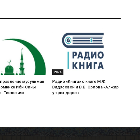
2024
управление мусульман
Радио «Книга» о книге М.Ф.
томнике Ибн-Сины
Видясовой и В.В. Орлова «Алжир
. Теология»
у трех дорог»