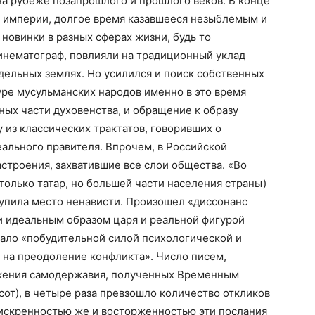
на рубеже позапрошлого и прошлого веков. В конце
й империи, долгое время казавшееся незыблемым и
новинки в разных сферах жизни, будь то
инематограф, повлияли на традиционный уклад
едельных землях. Но усилился и поиск собственных
уре мусульманских народов именно в это время
ных части духовенства, и обращение к образу
 из классических трактатов, говоривших о
ального правителя. Впрочем, в Российской
троения, захватившие все слои общества. «Во
 только татар, но большей части населения страны)
тупила место ненависти. Произошел «диссонанс
 идеальным образом царя и реальной фигурой
тало «побудительной силой психологической и
 на преодоление конфликта». Число писем,
ржения самодержавия, полученных Временным
сот), в четыре раза превзошло количество откликов
искренностью же и восторженностью эти послания