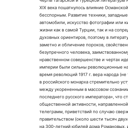
черты татарской и турецкой литературы 
XIX века пошатнулось влияние Османско
бесспорным. Развитие техники, западные 
автомобили, искусство фотографии или к
жизни как в самой Турции, так и на сопр
духовных ориентиров, поэтому в литерат
заметно и обличение пороков, свойствен
безупречного человека, заимствованному
нравственном совершенстве и чертах иде
империи были сильны революционные нас
время революций 1917 г. вера народа (не
в российского монарха стремительно ус
между укорененным в массовом сознании
последнего русского императора», что с
общественной активности, направленной
телеграмм, приветствий по случаю све
правительством (около шести тысяч двух
на 300-летний юбилей дома Романовых, 