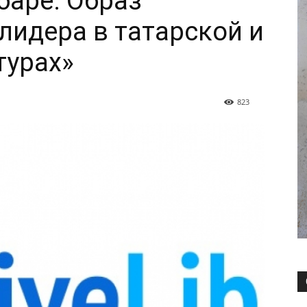
баре. Образ
лидера в татарской и
турах»
823