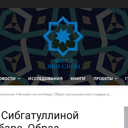
ФОНД
ИБН СИНЫ
ОВОСТИ
ИССЛЕДОВАНИЯ
КНИГИ
ПРОЕКТЫ
Г
гатуллиной «Человек на минбаре. Образ мусульманского лидера в...
А. Сибгатуллиной