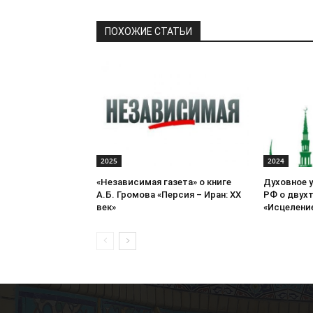
ПОХОЖИЕ СТАТЬИ
2025
2024
«Независимая газета» о книге
Духовное 
А.Б. Громова «Персия – Иран: ХХ
РФ о двух
век»
«Исцеление