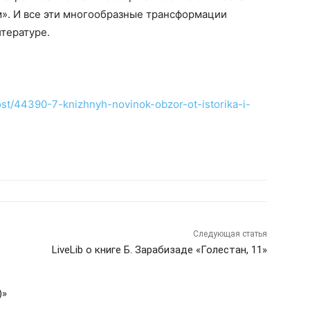
». И все эти многообразные трансформации
тературе.
/post/44390-7-knizhnyh-novinok-obzor-ot-istorika-i-
Следующая статья
LiveLib о книге Б. Зарабизаде «Голестан, 11»
)»