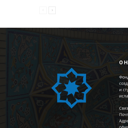
О 
Фон
созд
и ст
исла
Cвяз
Поч
Адре
офис