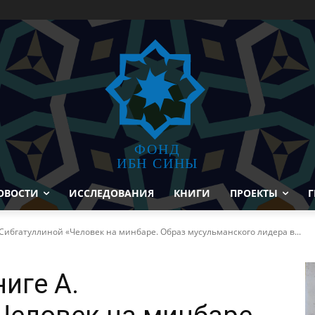
ФОНД
ИБН СИНЫ
ОВОСТИ
ИССЛЕДОВАНИЯ
КНИГИ
ПРОЕКТЫ
Г
Сибгатуллиной «Человек на минбаре. Образ мусульманского лидера в...
иге А.