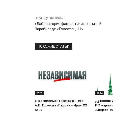
Предыдущая статья
«Лаборатория фантастики» о книге Б.
Зарабизаде «Голестан, 11»
ПОХОЖИЕ СТАТЬИ
2025
2024
«Независимая газета» о книге
Духовное 
А.Б. Громова «Персия – Иран: ХХ
РФ о двух
век»
«Исцеление