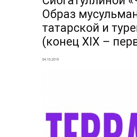
Сибгатуллиной «
Образ мусульман
татарской и тур
(конец ХIХ – перв
04.10.2019