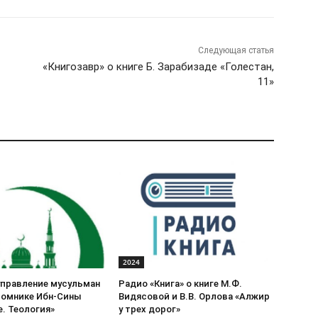
Следующая статья
«Книгозавр» о книге Б. Зарабизаде «Голестан,
11»
2024
управление мусульман
Радио «Книга» о книге М.Ф.
томнике Ибн-Сины
Видясовой и В.В. Орлова «Алжир
. Теология»
у трех дорог»