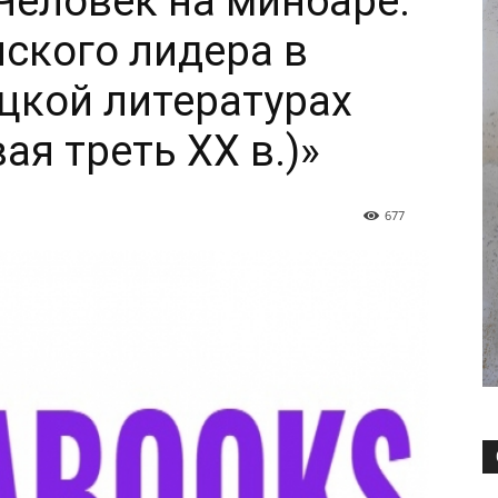
Человек на минбаре.
ского лидера в
ецкой литературах
ая треть ХХ в.)»
677