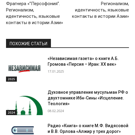
Фрагнера «”Персофония”.
Регионализм,
Регионализм,
идентичность, языковые
идентичность, языковые
контакты в истории Азии»
контакты в истории Азии»
ПОХОЖИЕ СТАТЬИ
«Независимая газета» о книге А.Б.
Громова «Персия – Иран: ХХ век»
17.01.2025
2025
Духовное управление мусульман РФ о
двухтомнике Ибн-Сины «Исцеление.
Теология»
08.02.2024
2024
Радио «Книга» о книге М.Ф. Видясовой
и В.В. Орлова «Алжир у трех дорог»