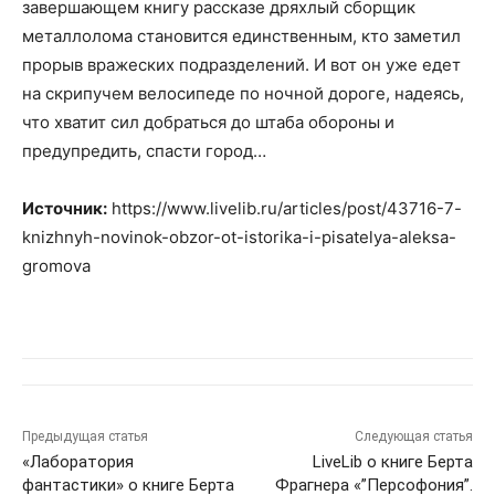
завершающем книгу рассказе дряхлый сборщик
металлолома становится единственным, кто заметил
прорыв вражеских подразделений. И вот он уже едет
на скрипучем велосипеде по ночной дороге, надеясь,
что хватит сил добраться до штаба обороны и
предупредить, спасти город…
Источник:
https://www.livelib.ru/articles/post/43716-7-
knizhnyh-novinok-obzor-ot-istorika-i-pisatelya-aleksa-
gromova
Предыдущая статья
Следующая статья
«Лаборатория
LiveLib о книге Берта
фантастики» о книге Берта
Фрагнера «”Персофония”.