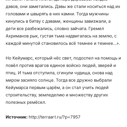
дэвов, они заметались. Дэвы же стали носиться над их
головами и швырять в них камни. Тогда мужчины
кинулись в битву с дэвами, женщины завизжали, а
дети все разбежались, словно зайчата. Гремел
Ахриманов рык, густая тьма надвигалась на землю, с
каждой минутой становилось всё темнее и темнее…».
Но Кейумарс, который нёс свет, подоспел на помощь и
повёл против врагов единое войско людей, зверей и
птиц. И тьма отступила, сгинули чудища, снова над
миром засияло солнце. Тогда все дружно выбрали
Кейумарса первым царём, а он стал учить людей
строительству, земледелию и множеству других
полезных ремёсел.
Источник:
http://terraart.ru/?p=7957