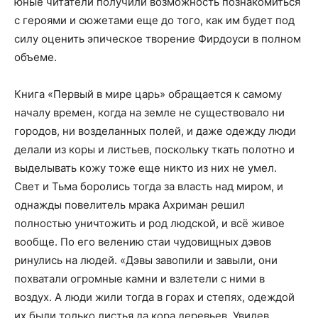
юные читатели получили возможность познакомиться
с героями и сюжетами еще до того, как им будет под
силу оценить эпическое творение Фирдоуси в полном
объеме.
Книга «Первый в мире царь» обращается к самому
началу времен, когда на земле не существовало ни
городов, ни возделанных полей, и даже одежду люди
делали из коры и листьев, поскольку ткать полотно и
выделывать кожу тоже еще никто из них не умел.
Свет и Тьма боролись тогда за власть над миром, и
однажды повелитель мрака Ахриман решил
полностью уничтожить и род людской, и всё живое
вообще. По его велению стаи чудовищных дэвов
ринулись на людей. «Дэвы завопили и завыли, они
похватали огромные камни и взлетели с ними в
воздух. А люди жили тогда в горах и степях, одеждой
их были только листья да кора деревьев. Увидев