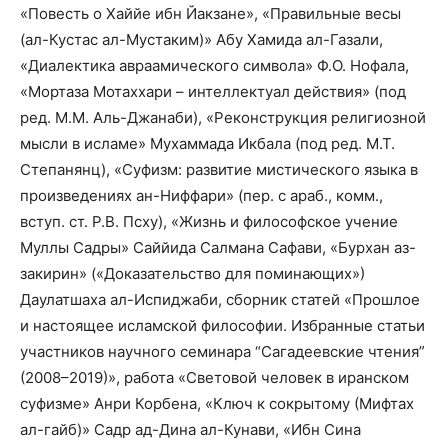
«Повесть о Хаййе ибн Йакзане», «Правильные весы
(ал-Кустас ал-Мустаким)» Абу Хамида ал-Газали,
«Диалектика авраамического символа» Ф.О. Нофала,
«Мортаза Мотаххари – интеллектуал действия» (под
ред. М.М. Аль-Джанаби), «Реконструкция религиозной
мысли в исламе» Мухаммада Икбала (под ред. М.Т.
Степанянц), «Суфизм: развитие мистического языка в
произведениях ан-Ниффари» (пер. с араб., комм.,
вступ. ст. Р.В. Псху), «Жизнь и философское учение
Муллы Садры» Саййида Салмана Сафави, «Бурхан аз-
закирин» («Доказательство для поминающих»)
Даулатшаха ал-Испиджаби, сборник статей «Прошлое
и настоящее исламской философии. Избранные статьи
участников научного семинара “Сагадеевские чтения”
(2008–2019)», работа «Световой человек в иранском
суфизме» Анри Корбена, «Ключ к сокрытому (Мифтах
ал-гайб)» Садр ад-Дина ал-Кунави, «Ибн Сина