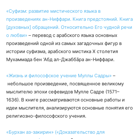
«Суфизм: развитие мистического языка в
произведениях ан-Ниффари. Книга предстояний. Книга
[духовных] обращений. Относительно Его чудной речи
о любви»
– перевод с арабского языка основных
произведений одной из самых загадочных фигур в
истории суфизма, арабского мистика X столетия
Мухаммада бен ‘Абд ал-Джаббāра ан-Ниффари.
«Жизнь и философское учение Муллы Садры
»
–
небольшое произведение, посвященное великому
мыслителю эпохи сефевидов Мулле Садре (1571–
1636). В книге рассматриваются основные работы и
идеи мыслителя, анализируются основные понятия его
религиозно-философского учения.
«Бурхан аз-закирин» («Доказательство для