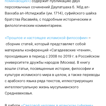
поминающих»)
содержит публикацию двух
персоязычных сочинений Даулатшаха б. ‘Абд ал-
Ваххаба ал-Испиджаби (ум. 1714), суфийского шайха
братства Йасавийа, с подробным историческим и
филологическим комментарием.
«Прошлое и настоящее исламской философии
»
–
сборник статей, который представляет собой
материалы конференций «Сагадеевские чтения»,
проходивших в период с 2008 по 2019 г. в Российском
университете дружбы народов (Москва). В книгу
вошли статьи, посвященные истории, философии и
культуре исламского мира в целом, а также переводы
с арабского языка ряда текстов, иллюстрирующих
интеллектуальную жизнь мусульманского
Средневековья.
В работе
«Световой человек в иранском суфизме
»