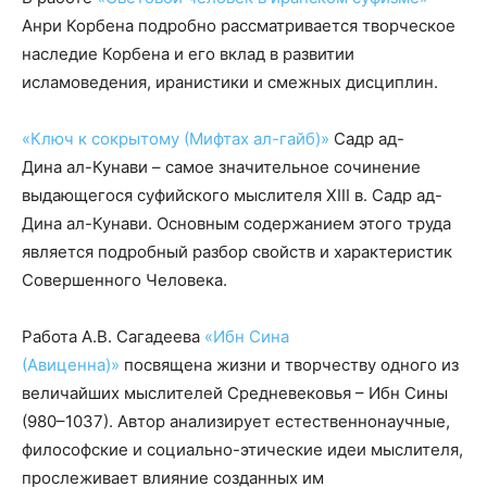
Анри Корбена подробно рассматривается творческое
наследие Корбена и его вклад в развитии
исламоведения, иранистики и смежных дисциплин.
«Ключ к сокрытому (Мифтах ал-гайб)
»
Садр ад-
Дина ал-Кунави – самое значительное сочинение
выдающегося суфийского мыслителя XIII в. Садр ад-
Дина ал-Кунави. Основным содержанием этого труда
является подробный разбор свойств и характеристик
Совершенного Человека.
Работа А.В. Сагадеева
«Ибн Сина
(Авиценна)»
посвящена жизни и творчеству одного из
величайших мыслителей Средневековья – Ибн Сины
(980–1037). Автор анализирует естественнонаучные,
философские и социально-этические идеи мыслителя,
прослеживает влияние созданных им