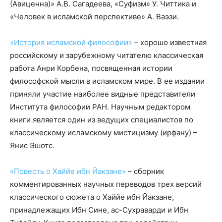
(Авиценна)» А.В. Сагадеева, «Суфизм» У. Читтика и
«Человек в исламской перспективе» А. Ваэзи.
«История исламской философии»
– хорошо известная
российскому и зарубежному читателю классическая
работа Анри Корбена, посвященная истории
философской мысли в исламском мире. В ее издании
приняли участие наиболее видные представители
Института философии РАН. Научным редактором
книги является один из ведущих специалистов по
классическому исламскому мистицизму (ирфану) –
Янис Эшотс.
«Повесть о Хаййе ибн Йакзане»
– сборник
комментированных научных переводов трех версий
классического сюжета о Хаййе ибн Йакзане,
принадлежащих Ибн Сине, ас-Сухраварди и Ибн