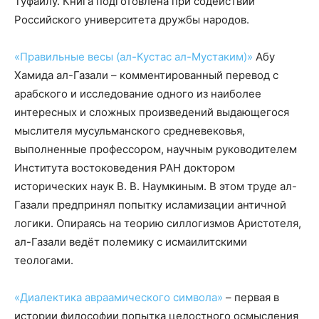
Туфайлу. Книга подготовлена при содействии
Российского университета дружбы народов.
«Правильные весы (ал-Кустас ал-Мустаким)»
Абу
Хамида ал-Газали – комментированный перевод с
арабского и исследование одного из наиболее
интересных и сложных произведений выдающегося
мыслителя мусульманского средневековья,
выполненные профессором, научным руководителем
Института востоковедения РАН доктором
исторических наук В. В. Наумкиным. В этом труде ал-
Газали предпринял попытку исламизации античной
логики. Опираясь на теорию силлогизмов Аристотеля,
ал-Газали ведёт полемику с исмаилитскими
теологами.
«Диалектика авраамического символа»
– первая в
истории философии попытка целостного осмысления