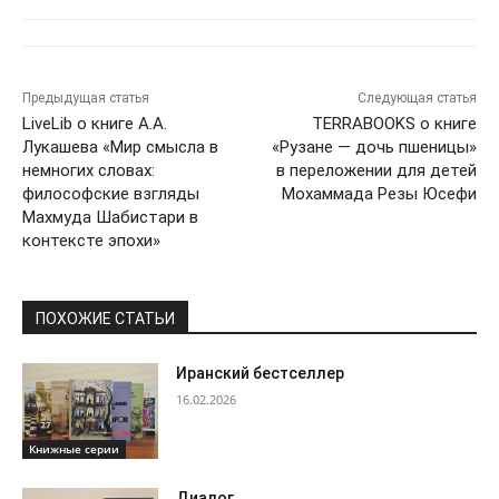
Предыдущая статья
Следующая статья
LiveLib о книге А.А.
TERRABOOKS о книге
Лукашева «Мир смысла в
«Рузане — дочь пшеницы»
немногих словах:
в переложении для детей
философские взгляды
Мохаммада Резы Юсефи
Махмуда Шабистари в
контексте эпохи»
ПОХОЖИЕ СТАТЬИ
Иранский бестселлер
16.02.2026
Книжные серии
Диалог