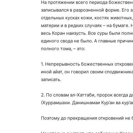
На протяжении всего периода божественно
записывался в разрозненной форме. Его
отдельных кусках кожи, костях животных,
материи и в редких случаях – на бумаге.
весь Коран наизусть. Все суры были пол
единого свода не было. А главные причи
полного тома, – это:
1. Непрерывность божественных откровени
иной айат, он говорил своим сподвижникам
записать.
2. По словам ал-Хаттаби, пророк всегда 
(Хуррамшахи. Данишнамаи Кур’ан ва кур’анп
Поэтому до прекращения откровений не 