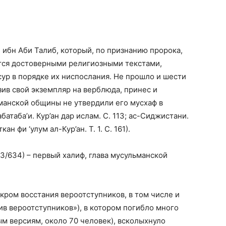
и ибн Аби Талиб, который, по признанию пророка,
ется достоверными религиозными текстами,
сур в порядке их ниспослания. Не прошло и шести
узив свой экземпляр на верблюда, принес и
манской общины не утвердили его мусхаф в
атаба’и. Кур’ан дар ислам. С. 113; ас-Сиджистани.
н фи ‘улум ал-Кур’ан. Т. 1. С. 161).
13/634) – первый халиф, глава мусульманской
ром восстания вероотступников, в том числе и
ив вероотступников»), в котором погибло много
рым версиям, около 70 человек), всколыхнуло