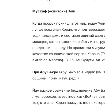
Мусхаф («свиток») ‘Али
Когда пророк покинул этот мир, имам ‘Ал
лучше всех знал Коран, что подтвержда
уединился дома и составил единый свод 
месяцев, как он закончил работу и, погр
представил народу. Но правители мусуль
качестве канонической версии Корана (Таб
Китаб ал-масахиф. С. 16; Ас-Суйути. Ал-Итка
При Абу Бакре
(Абу Бакр ас-Сиддик (ум. 
общины (прим. науч. ред.))
Йамамское сражение (подавление Абу Бак
лжепророков, известное как «Война прот
тех, кто знал Коран наизусть (по некото