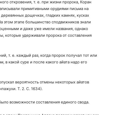
го откровения, т. е. при жизни пророка, Коран
 записывали примитивными орудиями письма на
 деревянных дощечках, гладких камнях, кусках
 На этом этапе большинство сподвижников знали
ноценными и даже уже имели названия, однако
ны, которые удерживали пророка от составления
й, т. е. каждый раз, когда пророк получал тот или
, в какой суре и после какого айата надо его
допускал вероятность отмены некоторых айатов
ажухи. Т. 2. С. 1634).
было возможности составления единого свода.