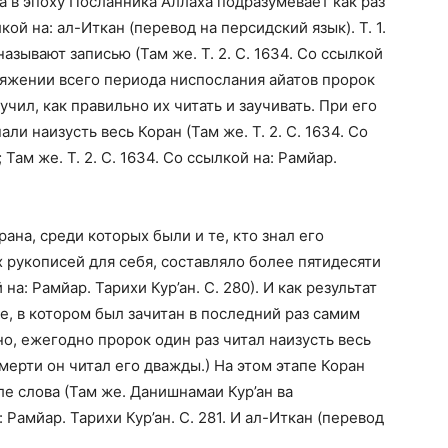
а в эпоху Посланника Аллаха подразумевает как раз
кой на: ал-Иткан (перевод на персидский язык). Т. 1.
называют записью (Там же. Т. 2. С. 1634. Со ссылкой
ротяжении всего периода ниспослания айатов пророк
чил, как правильно их читать и заучивать. При его
и наизусть весь Коран (Там же. Т. 2. С. 1634. Со
 Там же. Т. 2. С. 1634. Со ссылкой на: Рамйар.
ана, среди которых были и те, кто знал его
их рукописей для себя, составляло более пятидесяти
 на: Рамйар. Тарихи Кур’ан. С. 280). И как результат
е, в котором был зачитан в последний раз самим
о, ежегодно пророк один раз читал наизусть весь
мерти он читал его дважды.) На этом этапе Коран
е слова (Там же. Данишнамаи Кур’ан ва
а: Рамйар. Тарихи Кур’ан. С. 281. И ал-Иткан (перевод