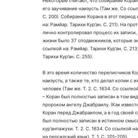
Некоторые считают, что собирание Коран
его заучивание наизусть (Там же. Со ссыл
С. 200). Собирание Корана в этот период 
на: Рамйар. Тарихи Кур’ан. С. 211). На п
лично контролировал процесс их записи, у
жизни было 37 сподвижников, которые знал
ссылкой на: Рамйар. Тарихи Кур’ан. С. 213;
Тарихи Кур’ан. С. 255).
В это время количество переписчиков Кор
наизусть, а также те, кто делал копии с 
человек (Там же. Т. 2. С. 1634. Со ссылкой
– Коран был полностью записан в том вид
пророком ангелу Джабраилу. (Как известн
Коран перед Джабраилом, а в год своей с
был полностью записан в истинном смысл
кур’анпажухи. Т. 2. С. 1634. Со ссылкой н
на персидский язык). Т. 1. С. 201–205).