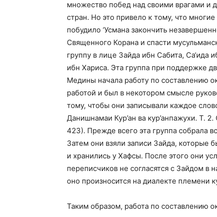
множество побед над своими врагами и 
стран. Но это привело к тому, что многие
побудило ‘Усмана закончить незавершен
Священного Корана и спасти мусульманск
группу в лице Зайда ибн Сабита, Са‘ида и
ибн Хариса. Эта группа при поддержке д
Медины начала работу по составлению ок
работой и был в некотором смысле руков
тому, чтобы они записывали каждое слов
Данишнамаи Кур’ан ва кур’анпажухи. Т. 2. 
423). Прежде всего эта группа собрала в
Затем они взяли записи Зайда, которые 
и хранились у Хафсы. После этого они усл
переписчиков не согласятся с Зайдом в н
оно произносится на диалекте племени к
Таким образом, работа по составлению о