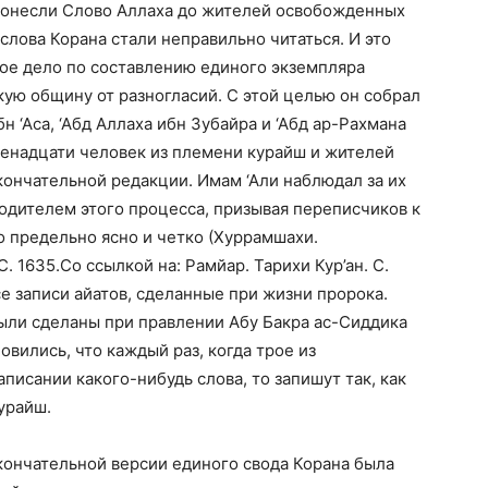
донесли Слово Аллаха до жителей освобожденных
 слова Корана стали неправильно читаться. И это
ное дело по составлению единого экземпляра
ую общину от разногласий. С этой целью он собрал
бн ‘Аса, ‘Абд Аллаха ибн Зубайра и ‘Абд ар-Рахмана
венадцати человек из племени курайш и жителей
ончательной редакции. Имам ‘Али наблюдал за их
одителем этого процесса, призывая переписчиков к
о предельно ясно и четко (Хуррамшахи.
С. 1635.Со ссылкой на: Рамйар. Тарихи Кур’ан. С.
се записи айатов, сделанные при жизни пророка.
были сделаны при правлении Абу Бакра ас-Сиддика
овились, что каждый раз, когда трое из
аписании какого-нибудь слова, то запишут так, как
урайш.
кончательной версии единого свода Корана была