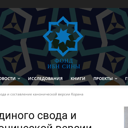
ФОНД
ИБН СИНЫ
ОВОСТИ
ИССЛЕДОВАНИЯ
КНИГИ
ПРОЕКТЫ
Г
ода и составление канонической версии Корана
иного свода и