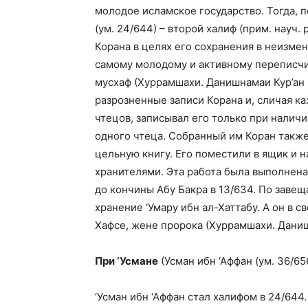
молодое исламское государство. Тогда, по
(ум. 24/644) – второй халиф (прим. науч.
Корана в целях его сохранения в неизмен
самому молодому и активному переписчи
мусхаф (Хуррамшахи. Данишнамаи Кур’ан ва
разрозненные записи Корана и, сличая ка
чтецов, записывал его только при налич
одного чтеца. Собранный им Коран также
цельную книгу. Его поместили в ящик и
хранителями. Эта работа была выполнена
до кончины Абу Бакра в 13/634. По завещ
хранение ‘Умару ибн ал-Хаттабу. А он в 
Хафсе, жене пророка (Хуррамшахи. Данишна
При ‘Усмане
(Усман ибн ‘Аффан (ум. 36/656
‘Усман ибн ‘Аффан стал халифом в 24/64