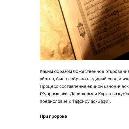
Каким образом божественное откровение
айатов, было собрано в единый свод и и
Процесс составления единой каноническо
(Хуррамшахи. Данишнамаи Кур’ан ва кур’ан
предисловие к тафсиру ас-Сафи).
При пророке