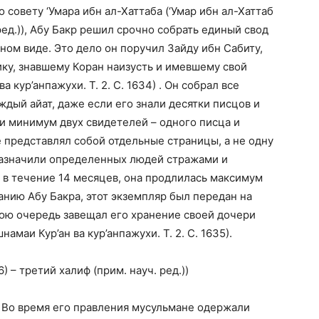
 совету ‘Умара ибн ал-Хаттаба (‘Умар ибн ал-Хаттаб
 ред.)), Абу Бакр решил срочно собрать единый свод
ном виде. Это дело он поручил Зайду ибн Сабиту,
ку, знавшему Коран наизусть и имевшему свой
 кур’анпажухи. Т. 2. С. 1634) . Он собрал все
ждый айат, даже если его знали десятки писцов и
ии минимум двух свидетелей – одного писца и
 представлял собой отдельные страницы, а не одну
 назначили определенных людей стражами и
 в течение 14 месяцев, она продлилась максимум
анию Абу Бакра, этот экземпляр был передан на
свою очередь завещал его хранение своей дочери
маи Кур’ан ва кур’анпажухи. Т. 2. С. 1635).
) – третий халиф (прим. науч. ред.))
4. Во время его правления мусульмане одержали