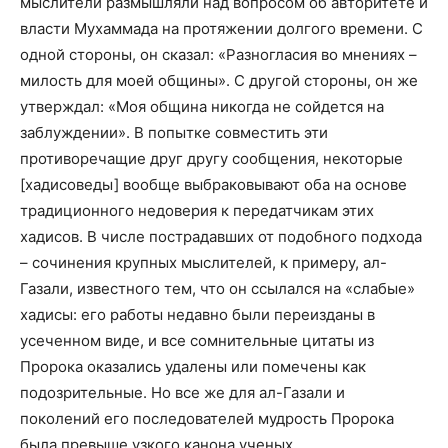
мыслители размышляли над вопросом об авторитете и
власти Мухаммада на протяжении долгого времени. С
одной стороны, он сказал: «Разногласия во мнениях –
милость для моей общины». С другой стороны, он же
утверждал: «Моя община никогда не сойдется на
заблуждении». В попытке совместить эти
противоречащие друг другу сообщения, некоторые
[хадисоведы] вообще выбраковывают оба на основе
традиционного недоверия к передатчикам этих
хадисов. В числе пострадавших от подобного подхода
– сочинения крупных мыслителей, к примеру, ал-
Газали, известного тем, что он ссылался на «слабые»
хадисы: его работы недавно были переизданы в
усеченном виде, и все сомнительные цитаты из
Пророка оказались удалены или помечены как
подозрительные. Но все же для ал-Газали и
поколений его последователей мудрость Пророка
была превыше узкого канона ученых.