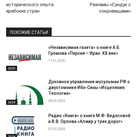
исторического опыта
Рахнамы «Сундук с
арабских стран
сокровищами»
ПОХОЖИЕ СТАТЬИ
«Независимая газета» о книге А.Б.
Громова «Персия – Иран: ХХ век»
17.01.2025
2025
Духовное управление мусульман РФ о
двухтомнике Ибн-Сины «Исцеление.
Теология»
08.02.2024
2024
Радио «Книга» о книге М.Ф. Видясовой
и В.В. Орлова «Алжир у трех дорог»
07.02.2024
2024