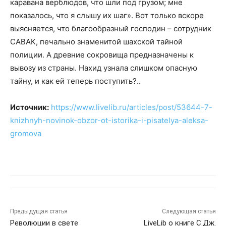
каравана верблюдов, что шли под грузом; мне
показалось, что я слышу их шаг». Вот только вскоре
выясняется, что благообразный господин – сотрудник
САВАК, печально знаменитой шахской тайной
полиции. А древние сокровища предназначены к
вывозу из страны. Нахид узнала слишком опасную
тайну, и как ей теперь поступить?..
Источник:
https://www.livelib.ru/articles/post/53644-7-
knizhnyh-novinok-obzor-ot-istorika-i-pisatelya-aleksa-
gromova
Предыдущая статья
Следующая статья
Революции в свете
LiveLib о книге С.Дж.