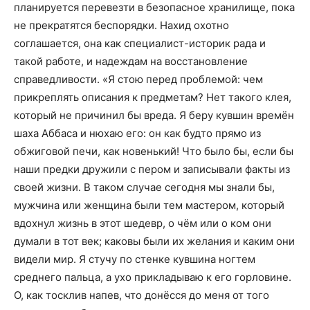
планируется перевезти в безопасное хранилище, пока
не прекратятся беспорядки. Нахид охотно
соглашается, она как специалист-историк рада и
такой работе, и надеждам на восстановление
справедливости. «Я стою перед проблемой: чем
прикреплять описания к предметам? Нет такого клея,
который не причинил бы вреда. Я беру кувшин времён
шаха Аббаса и нюхаю его: он как будто прямо из
обжиговой печи, как новенький! Что было бы, если бы
наши предки дружили с пером и записывали факты из
своей жизни. В таком случае сегодня мы знали бы,
мужчина или женщина были тем мастером, который
вдохнул жизнь в этот шедевр, о чём или о ком они
думали в тот век; каковы были их желания и каким они
видели мир. Я стучу по стенке кувшина ногтем
среднего пальца, а ухо прикладываю к его горловине.
О, как тосклив напев, что донёсся до меня от того