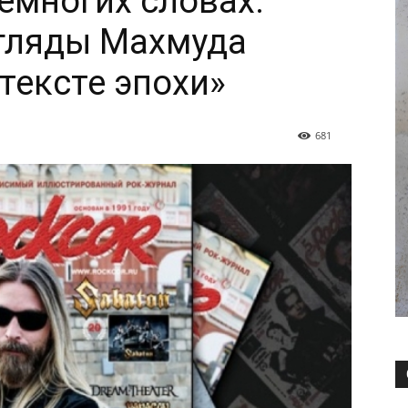
емногих словах.
гляды Махмуда
тексте эпохи»
681