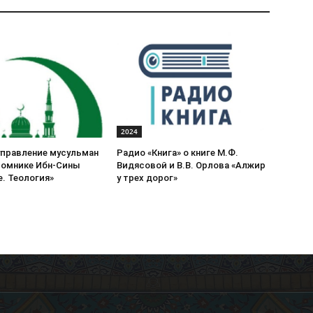
2024
управление мусульман
Радио «Книга» о книге М.Ф.
томнике Ибн-Сины
Видясовой и В.В. Орлова «Алжир
. Теология»
у трех дорог»