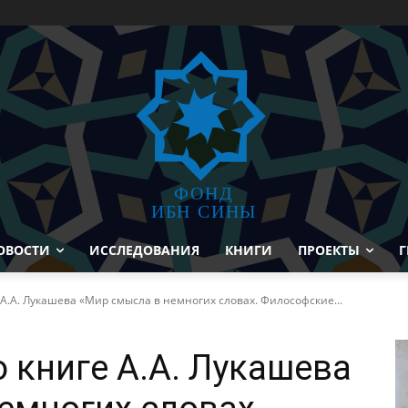
ФОНД
ИБН СИНЫ
ОВОСТИ
ИССЛЕДОВАНИЯ
КНИГИ
ПРОЕКТЫ
Г
 А.А. Лукашева «Мир смысла в немногих словах. Философские...
 книге А.А. Лукашева