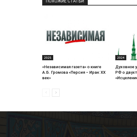
ПОХОЖИЕ СТАТЬИ
2025
2024
«Независимая газета» о книге
Духовное 
А.Б. Громова «Персия – Иран: ХХ
РФ о двух
век»
«Исцеление