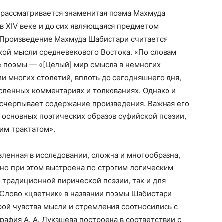
 рассматривается знаменитая поэма Махмуда
в XIV веке и до сих являющаяся предметом
 Произведение Махмуда Шабистари считается
кой мысли средневекового Востока. «По словам
е поэмы — «[Целый] мир смысла в немногих
ии многих столетий, вплоть до сегодняшнего дня,
сленных комментариях и толкованиях. Однако и
исчерпывает содержание произведения. Важная его
 основных поэтических образов суфийской поэзии,
им трактатом».
вленная в исследовании, сложна и многообразна,
но при этом выстроена по строгим логическим
я традиционной лирической поэзии, так и для
Слово «цветник» в названии поэмы Шабистари
орой чувства мысли и стремления соотносились с
рафия А. А. Лукашева построена в соответствии с