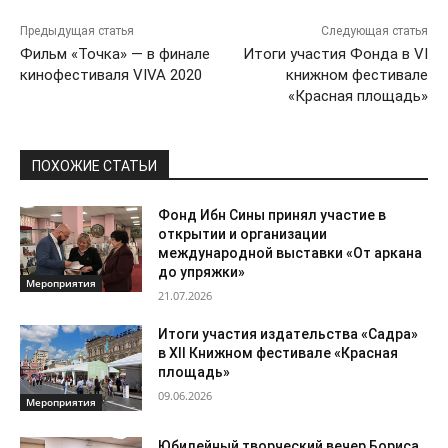
Предыдущая статья
Следующая статья
Фильм «Точка» — в финале
Итоги участия Фонда в VI
кинофестиваля VIVA 2020
книжном фестивале
«Красная площадь»
ПОХОЖИЕ СТАТЬИ
Фонд Ибн Сины принял участие в
открытии и организации
международной выставки «От аркана
до упряжки»
Мероприятия
21.07.2026
Итоги участия издательства «Садра»
в XII Книжном фестивале «Красная
площадь»
09.06.2026
Мероприятия
Юбилейный творческий вечер Бориса