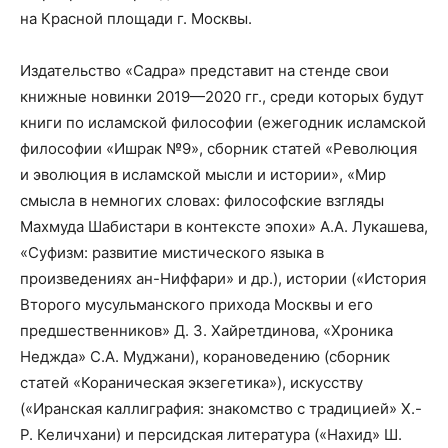
на Красной площади г. Москвы.
Издательство «Садра» представит на стенде свои
книжные новинки 2019—2020 гг., среди которых будут
книги по исламской философии (ежегодник исламской
философии «Ишрак №9», сборник статей «Революция
и эволюция в исламской мысли и истории», «Мир
смысла в немногих словах: философские взгляды
Махмуда Шабистари в контексте эпохи» А.А. Лукашева,
«Суфизм: развитие мистического языка в
произведениях ан-Ниффари» и др.), истории («История
Второго мусульманского прихода Москвы и его
предшественников» Д. З. Хайретдинова, «Хроника
Неджда» С.А. Муджани), корановедению (сборник
статей «Кораническая экзегетика»), искусству
(«Иранская каллиграфия: знакомство с традицией» Х.-
Р. Келичхани) и персидская литература («Нахид» Ш.