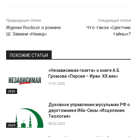
Предыдущая статья
Следующая статья
Журнал Rockcor о романе
Что такое «Цветник
Ш. Замани «Нахид»
тайны»?
ПОХОЖИЕ СТАТЬИ
«Независимая газета» о книге А.Б.
Громова «Персия – Иран: ХХ век»
17.01.2025
2025
Духовное управление мусульман РФ о
двухтомнике Ибн-Сины «Исцеление.
Теология»
08.02.2024
2024