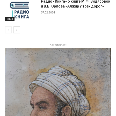
Радио «Книга» о книге М.Ф. Видясовой
и В.В. Орлова «Алжир у трех дорог»
07.02.2024
2024
- Advertisment -