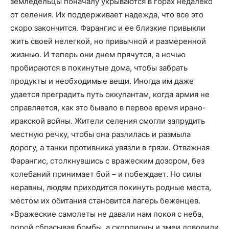
земледельцы поначалу укрываются в горах недалеко
от селения. Их поддерживает надежда, что все это
скоро закончится. Фарангис и ее близкие привыкли
жить своей нелегкой, но привычной и размеренной
жизнью. И теперь они днем прячутся, а ночью
пробираются в покинутые дома, чтобы забрать
продукты и необходимые вещи. Иногда им даже
удается преградить путь оккупантам, когда армия не
справляется, как это бывало в первое время ирано-
иракской войны. Жители селения смогли запрудить
местную речку, чтобы она разлилась и размыла
дорогу, а танки противника увязли в грязи. Отважная
Фарангис, столкнувшись с вражеским дозором, без
колебаний принимает бой – и побеждает. Но силы
неравны, людям приходится покинуть родные места,
местом их обитания становится лагерь беженцев.
«Вражеские самолеты не давали нам покоя с неба,
порой сбрасывая бомбы, а скорпионы и змеи доводили