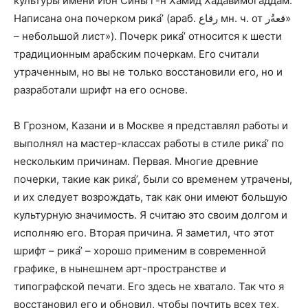
культуры имени Ибн Сины г-н Хамид Хадавимогаддам.
Написана она почерком рика́’ (араб.
رقاع
мн. ч. от
قعةُر
»
– небольшой лист»). Почерк рика́’ относится к шести
традиционным арабским почеркам. Его считали
утраченным, но вы не только восстановили его, но и
разработали шрифт на его основе.
В Грозном, Казани и в Москве я представлял работы и
выполнял на мастер-классах работы в стиле рика́’ по
нескольким причинам. Первая. Многие древние
почерки, такие как рика́’, были со временем утрачены,
и их следует возрождать, так как они имеют большую
культурную значимость. Я считаю это своим долгом и
исполняю его. Вторая причина. Я заметил, что этот
шрифт – рика́’ – хорошо применим в современной
графике, в нынешнем арт-пространстве и
типографской печати. Его здесь не хватало. Так что я
восстановил его и обновил, чтобы почтить всех тех,