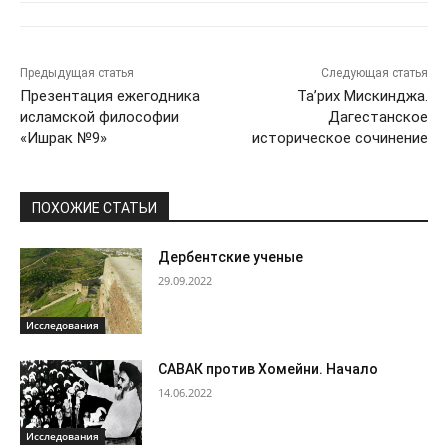
Предыдущая статья
Следующая статья
Презентация ежегодника
Та’рих Мискинджа.
исламской философии
Дагестанское
«Ишрак №9»
историческое сочинение
ПОХОЖИЕ СТАТЬИ
Дербентские ученые
29.09.2022
Исследования
САВАК против Хомейни. Начало
14.06.2022
Исследования