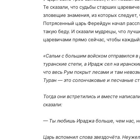
Те сказали, что судьбы старших царевиче
зловещие знамения, из которых следует, ч
Потрясенный царь Ферейдун начал расспр
такую беду. И сказали мудрецы, что луч
царевичами прямо сейчас, чтобы каждый 
«Сальм с большим войском отправился в
туранские степи, а Ирадж сел на иранск
что весь Рум покрыт лесами и там невоз
Туран — это солончаковые и песчаные сте
Тогда они встретились и вместе написал
сказали:
— Ты любишь Ираджа больше, чем нас, но
Царь вспомнил слова звездочёта. Неужел