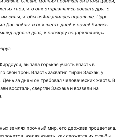
й жизни. Словно молния проникал он в умы царей,
ял их гнев, что они отправлялись воевать друг с
л им силы, чтобы война длилась подольше. Царь
ил Дэв войны, и они шесть дней и ночей бились
амшид одолел дэва, и повсюду воцарился мир».
авруз
ирдоуси, выпала горькая участь впасть в
о свой трон. Власть захватил тиран Заххак, у
. День за днем он требовал человеческих жертв. В
ави восстали, свергли Заххака и возвели на
.
тных землях прочный мир, его держава процветала.
ездочетов, желая узнать, как сложатся их судьбы.