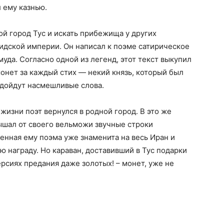
 ему казнью.
й город Тус и искать прибежища у других
идской империи. Он написал к поэме сатирическое
да. Согласно одной из легенд, этот текст выкупил
монет за каждый стих — некий князь, который был
о дойдут насмешливые слова.
жизни поэт вернулся в родной город. В это же
ышал от своего вельможи звучные строки
щенная ему поэма уже знаменита на весь Иран и
 награду. Но караван, доставивший в Тус подарки
ерсиях предания даже золотых! – монет, уже не