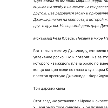
«Дэв войны не выносил мирной, радостно
внушал им злобу и ненависть и так распал
другом. Дэв радовался этому и прибавля
Джамшид напал на крепость, в которой ж
друг с другом. На седьмой день царь Дж
Мохаммад Реза Юсефи. Первый в мире Н
Вот только самому Джамшиду, как писал Ф
увлечение роскошью и потерять из-за этог
которого из каждого плеча росло по змее
конце концов люди во главе с кузнецом К
престол правнука Джамшида – Ферейдуна
Три царских сына
Этот владыка установил в Иране и окрес
У царя было трое сыновей, и он позвал зв