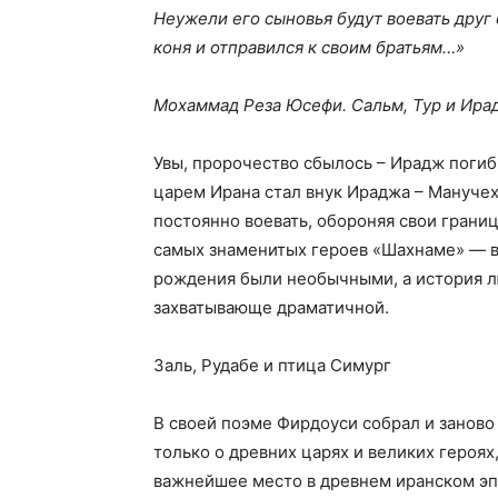
Неужели его сыновья будут воевать друг 
коня и отправился к своим братьям…»
Мохаммад Реза Юсефи. Сальм, Тур и Ира
Увы, пророчество сбылось – Ирадж погиб 
царем Ирана стал внук Ираджа – Манучех
постоянно воевать, обороняя свои границ
самых знаменитых героев «Шахнаме» — в
рождения были необычными, а история л
захватывающе драматичной.
Заль, Рудабе и птица Симург
В своей поэме Фирдоуси собрал и занов
только о древних царях и великих героях
важнейшее место в древнем иранском эп