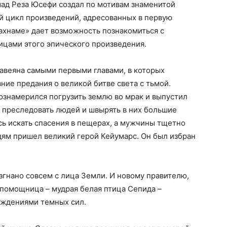
ад Реза Юсефи создал по мотивам знаменитой
 цикл произведений, адресованных в первую
ахнаме» дает возможность познакомиться с
цами этого эпического произведения.
навеяна самыми первыми главами, в которых
ние предания о великой битве света с тьмой.
знамерился погрузить землю во мрак и выпустил
 преследовать людей и швырять в них большие
ь искать спасения в пещерах, а мужчины тщетно
дям пришел великий герой Кейумарс. Он был избран
згнано совсем с лица Земли. И новому правителю,
 помощница – мудрая белая птица Сепида –
ождениями темных сил.