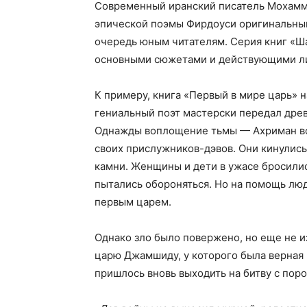
Современный иранский писатель Мохамм
эпической поэмы Фирдоуси оригинальный
очередь юным читателям. Серия книг «Ш
основными сюжетами и действующими ли
К примеру, книга «Первый в мире царь» 
гениальный поэт мастерски передал древ
Однажды воплощение тьмы — Ахриман во
своих прислужников-дэвов. Они кинулись
камни. Женщины и дети в ужасе бросилис
пытались обороняться. Но на помощь лю
первым царем.
Однако зло было повержено, но еще не и
царю Джамшиду, у которого была верная
пришлось вновь выходить на битву с пор