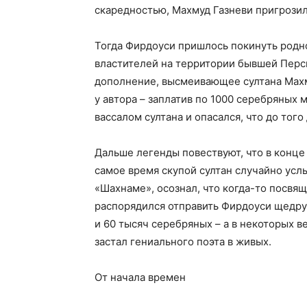
скаредностью, Махмуд Газневи пригрозил
Тогда Фирдоуси пришлось покинуть родно
властителей на территории бывшей Перс
дополнение, высмеивающее султана Махму
у автора – заплатив по 1000 серебряных 
вассалом султана и опасался, что до тог
Дальше легенды повествуют, что в конце 
самое время скупой султан случайно усл
«Шахнаме», осознал, что когда-то посвя
распорядился отправить Фирдоуси щедрую
и 60 тысяч серебряных – а в некоторых в
застал гениального поэта в живых.
От начала времен