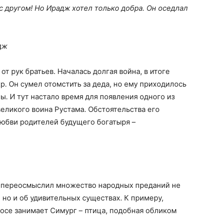
с другом! Но Ирадж хотел только добра. Он оседлал
дж
от рук братьев. Началась долгая война, в итоге
р. Он сумел отомстить за деда, но ему приходилось
ы. И тут настало время для появления одного из
еликого воина Рустама. Обстоятельства его
юбви родителей будущего богатыря –
о переосмыслил множество народных преданий не
, но и об удивительных существах. К примеру,
осе занимает Симург – птица, подобная обликом