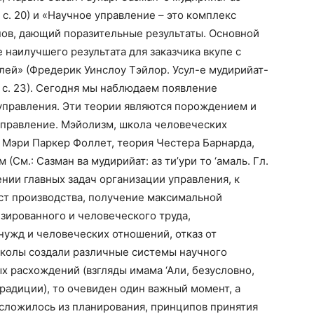
4, с. 20) и «Научное управление – это комплекс
пов, дающий поразительные результаты. Основной
 наилучшего результата для заказчика вкупе с
ей» (Фредерик Уинслоу Тэйлор. Усул-е мудирийат-
., с. 23). Сегодня мы наблюдаем появление
управления. Эти теории являются порождением и
 управление. Мэйолизм, школа человеческих
 Мэри Паркер Фоллет, теория Честера Барнарда,
(См.: Сазман ва мудирийат: аз ти’ури то ‘амаль. Гл.
елении главных задач организации управления, к
ост производства, получение максимальной
зированного и человеческого труда,
нужд и человеческих отношений, отказ от
школы создали различные системы научного
х расхождений (взгляды имама ‘Али, безусловно,
традиции), то очевиден один важный момент, а
 сложилось из планирования, принципов принятия