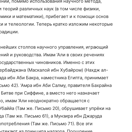
лении, помимо использования научного метода,
 теорий различных наук (в том числе физики,
омики и математики), прибегает и к помощи основ
ки и телеологии. Теперь кратко изложим некоторые
традиции.
ажнейших столпов научного управления, играющий
ний и руководства. Имам ‘Али в своих речениях
государственных чиновников. Именно с этих
ербайджана (Маскалой ибн Хубайром) (Нахдж ал-
ада ибн Аби Бакра, наместника Египта, принимает
ьмо 42). ‘Амра ибн Аби Салму, правителя Бахрайна
 Битве при Сиффине, а вместо него назначает
го, имам ‘Али неоднократно обращается с
баййа (Там же. Письмо 20), обрушивает упрёки на
а (Там же. Письмо 61), а Мунзира ибн Джаруда
употребления (Там же. Письмо 71). Все эти
ытекают из принципа надзора. Поощрение