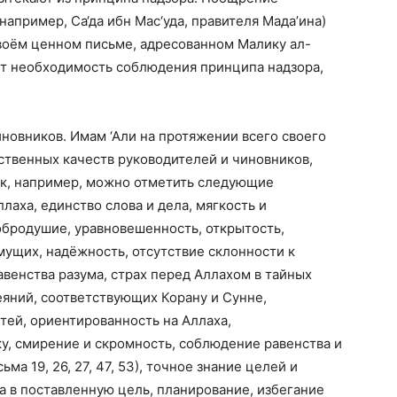
апример, Са‘да ибн Мас‘уда, правителя Мада’ина)
своём ценном письме, адресованном Малику ал-
т необходимость соблюдения принципа надзора,
иновников. Имам ‘Али на протяжении всего своего
ственных качеств руководителей и чиновников,
к, например, можно отметить следующие
аха, единство слова и дела, мягкость и
обродушие, уравновешенность, открытость,
ущих, надёжность, отсутствие склонности к
авенства разума, страх перед Аллахом в тайных
еяний, соответствующих Корану и Сунне,
тей, ориентированность на Аллаха,
у, смирение и скромность, соблюдение равенства и
ма 19, 26, 27, 47, 53), точное знание целей и
а в поставленную цель, планирование, избегание