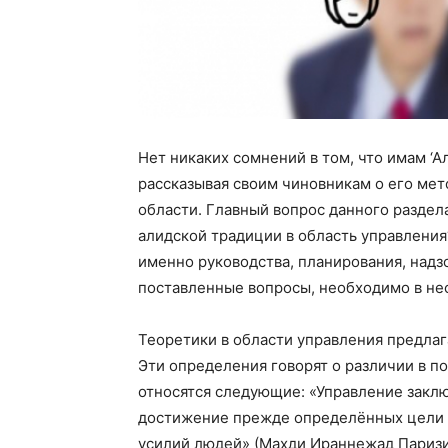
Нет никаких сомнений в том, что имам ‘А
рассказывая своим чиновникам о его мето
области. Главный вопрос данного раздел
алидской традиции в область управления
именно руководства, планирования, надзо
поставленные вопросы, необходимо в нес
Теоретики в области управления предлаг
Эти определения говорят о различии в по
относятся следующие: «Управление заклю
достижение прежде определённых цели и
усилий людей» (Махди Ираннежад Паризи,