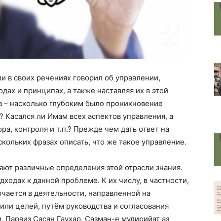
ли в своих речениях говорил об управлении,
дах и принципах, а также наставляя их в этой
а – насколько глубоким было проникновение
? Касался ли Имам всех аспектов управления, а
ра, контроля и т.п.? Прежде чем дать ответ на
кольких фразах описать, что же такое управление.
ают различные определения этой отрасли знания.
дходах к данной проблеме. К их числу, в частности,
чается в деятельности, направленной на
ли целей, путём руководства и согласования
 Парвиз Сасан Гаухар. Сазман-е мудирийат аз