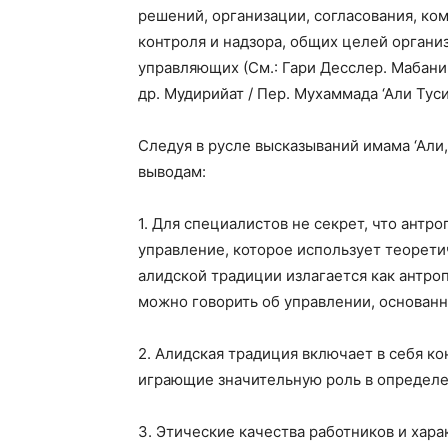
решений, организации, согласования, ко
контроля и надзора, общих целей организ
управляющих (См.: Гари Десслер. Мабани-
др. Мудирийат / Пер. Мухаммада ‘Али Туси 
Следуя в русле высказываний имама ‘Али
выводам:
1. Для специалистов не секрет, что антр
управление, которое использует теоретич
алидской традиции излагается как антро
можно говорить об управлении, основанн
2. Алидская традиция включает в себя к
играющие значительную роль в определе
3. Этические качества работников и хар