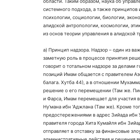
области. Таким образом, наука об управ
системного подхода, а также принципов и
психологии, социологии, биологии, экон
алидской антропологии, космологии, эти
из основ теории управления в алидской 
а) Принцип надзора. Надзор – один из в
заметную роль в процессе принятия реше
говорит о тотальном надзоре за делами 
позиций Имам общается с правителем Аз
балага. Хутба 44), а в отношении Мухамм
решение о его перемещении (Там же. Пис
и Фарса, Имам перемещает для участия в
Ну‘мана ибн ‘Аджлана (Там же). Кроме то
предостережениями в адрес Зийада ибн У
правителя города Хита Кумайля ибн Зийад
отправляет в отставку за финансовые зло
административные действия и решения в