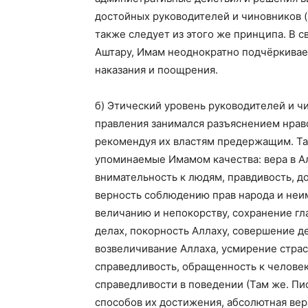
достойных руководителей и чиновников (н
также следует из этого же принципа. В 
Аштару, Имам неоднократно подчёркивае
наказания и поощрения.
б) Этический уровень руководителей и ч
правления занимался разъяснением нрав
рекомендуя их властям предержащим. Та
упоминаемые Имамом качества: вера в Алл
внимательность к людям, правдивость, д
верность соблюдению прав народа и неим
величанию и непокорству, сохранение гл
делах, покорность Аллаху, совершение д
возвеличивание Аллаха, усмирение страс
справедливость, обращенность к человек
справедливости в поведении (Там же. Пись
способов их достижения, абсолютная вер