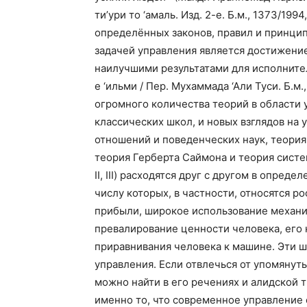
ти’ури то ‘амаль. Изд. 2-е. Б.м., 1373/199
определённых законов, правил и принци
задачей управления является достижение
наилучшими результатами для исполнител
е ‘ильми / Пер. Мухаммада ‘Али Туси. Б.м
огромного количества теорий в области 
классических школ, и новых взглядов на
отношений и поведенческих наук, теория
теория Герберта Саймона и теория систем 
II, III) расходятся друг с другом в опред
числу которых, в частности, относятся р
прибыли, широкое использование механи
превалирование ценности человека, его 
приравнивания человека к машине. Эти 
управления. Если отвлечься от упомянуты
можно найти в его речениях и алидской 
именно то, что современное управление