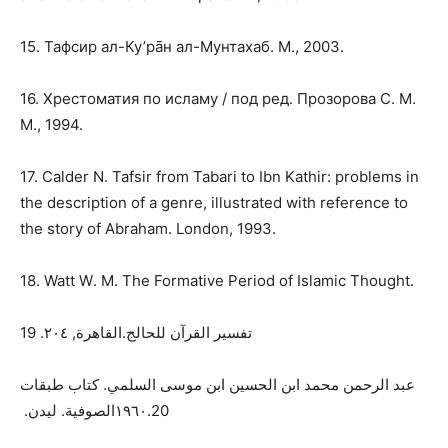
15. Тафсир ал-Ку’рāн ал-Мунтахаб. М., 2003.
16. Хрестоматия по исламу / под ред. Прозорова С. М.
М., 1994.
17.
Calder
N
.
Tafsir
from
Tabari
to
Ibn
Kathir
:
problems
in
the
description
of
a
genre
,
illustrated
with
reference
to
the
story
of
Abraham
.
London
, 1993.
18.
Watt
W
.
M
.
The
Formative
Period
of
Islamic
Thought
.
تفسير القرآن للحالج.القاهرة, ٢٠٤. 19
عبد الرحمن محمد ابن الحسين ابن موسى السلمي. كتاب طبقات
الصوفية. ليدن.
۱
٩٦
۰.20