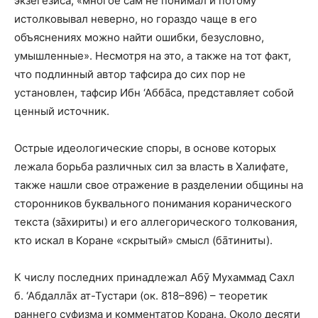
экзегезиса, «многое сам не понимал и потому
истолковывал неверно, но гораздо чаще в его
объяснениях можно найти ошибки, безусловно,
умышленные». Несмотря на это, а также на тот факт,
что подлинный автор тафсира до сих пор не
установлен, тафсир Ибн ‘Аббāса, представляет собой
ценный источник.
Острые идеологические споры, в основе которых
лежала борьба различных сил за власть в Халифате,
также нашли свое отражение в разделении общины на
сторонников буквального понимания коранического
текста (зāхириты) и его аллегорического толкования,
кто искал в Коране «скрытый» смысл (бāтиниты).
К числу последних принадлежал Абӯ Мухаммад Сахл
б. ‘Абдаллāх ат-Тустари (ок. 818–896) – теоретик
раннего суфизма и комментатор Корана. Около десяти