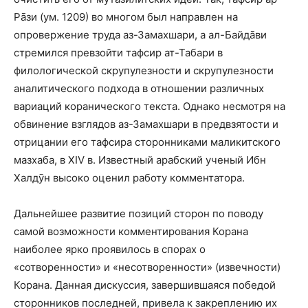
Рāзи (ум. 1209) во многом был направлен на
опровержение труда аз-Замахшари, а ал-Байдāви
стремился превзойти тафсир ат-Табари в
филологической скрупулезности и скрупулезности
аналитического подхода в отношении различных
вариаций коранического текста. Однако несмотря на
обвинение взглядов аз-Замахшари в предвзятости и
отрицании его тафсира сторонниками маликитского
мазхаба, в XIV в. Известный арабский ученый Ибн
Халдӯн высоко оценил работу комментатора.
Дальнейшее развитие позиций сторон по поводу
самой возможности комментирования Корана
наиболее ярко проявилось в спорах о
«сотворенности» и «несотворенности» (извечности)
Корана. Данная дискуссия, завершившаяся победой
сторонников последней, привела к закреплению их