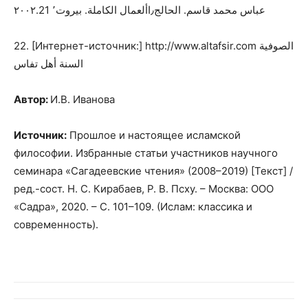
عباس محمد قاسم. الحالج٫األعمال الكاملة. بيروت٬ ٢٠٠٢.21
22. [Интернет-источник:] http://www.altafsir.com
الصوفية
السنة أهل تفاس
Автор:
И.В. Иванова
Источник:
Прошлое и настоящее исламской
философии. Избранные статьи участников научного
семинара «Сагадеевские чтения» (2008–2019) [Текст] /
ред.-сост. Н. С. Кирабаев, Р. В. Псху. – Москва: ООО
«Садра», 2020. – С. 101–109. (Ислам: классика и
современность).