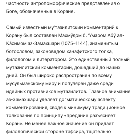
частности антропоморфические представления о
Боге, обозначенные в Коране.
Самый известный му‘тазилитский комментарий к
Корану был составлен Махмӯдом б. ‘Умаром Абӯ ал-
Кāсимом аз-Замахшари (1075–1144), знаменитым
богословом, законоведом ханафитского толка,
филологом и литератором. Это единственный полный
мутазилитский комментарий, дошедший до наших
дней. Он был широко распространен по всему
мусульманскому миру и популярен даже среди
идейных противников мутазилитов. Главное внимание
аз-Замахшари уделяет догматическому аспекту
комментирования, сводя к минимуму традиционное
толкование по принципу «предание разъясняет
Коран». Не менее важное значение он придает
филологической стороне тафсира, тщательно