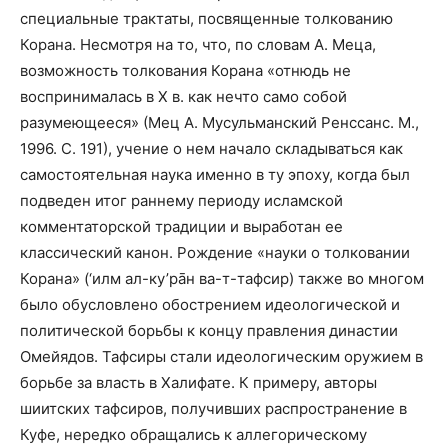
специальные трактаты, посвященные толкованию
Корана. Несмотря на то, что, по словам А. Меца,
возможность толкования Корана «отнюдь не
воспринималась в X в. как нечто само собой
разумеющееся» (Мец А. Мусульманский Ренссанс. М.,
1996. С. 191), учение о нем начало складываться как
самостоятельная наука именно в ту эпоху, когда был
подведен итог раннему периоду исламской
комментаторской традиции и выработан ее
классический канон. Рождение «науки о толковании
Корана» (‘илм ал-ку’рāн ва-т-тафсир) также во многом
было обусловлено обострением идеологической и
политической борьбы к концу правления династии
Омейядов. Тафсиры стали идеологическим оружием в
борьбе за власть в Халифате. К примеру, авторы
шиитских тафсиров, получивших распространение в
Куфе, нередко обращались к аллегорическому