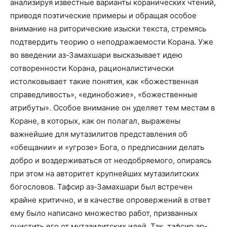
анализируя известные варианты коранических чтений,
приводя поэтические примеры и обращая особое
внимание на риторические изыски текста, стремясь
подтвердить теорию о неподражаемости Корана. Уже
во введении аз-Замахшари высказывает идею
сотворенности Корана, рационалистически
истолковывает такие понятия, как «божественная
справедливость», «единобожие», «божественные
атрибуты». Особое внимание он уделяет тем местам в
Коране, в которых, как он полагал, выражены
важнейшие для мутазилитов представления об
«обещании» и «угрозе» Бога, о предписании делать
добро и воздерживаться от неодобряемого, опираясь
при этом на авторитет крупнейших мутазилитских
богословов. Тафсир аз-Замахшари был встречен
крайне критично, и в качестве опровержений в ответ
ему было написано множество работ, призванных
очистить его от мутазилитских идей. Так, тафсир ар-