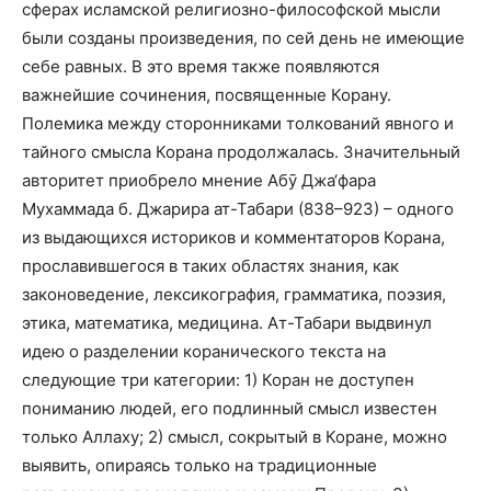
сферах исламской религиозно-философской мысли
были созданы произведения, по сей день не имеющие
себе равных. В это время также появляются
важнейшие сочинения, посвященные Корану.
Полемика между сторонниками толкований явного и
тайного смысла Корана продолжалась. Значительный
авторитет приобрело мнение Абӯ Джа‘фара
Мухаммада б. Джарира ат-Табари (838–923) – одного
из выдающихся историков и комментаторов Корана,
прославившегося в таких областях знания, как
законоведение, лексикография, грамматика, поэзия,
этика, математика, медицина. Ат-Табари выдвинул
идею о разделении коранического текста на
следующие три категории: 1) Коран не доступен
пониманию людей, его подлинный смысл известен
только Аллаху; 2) смысл, сокрытый в Коране, можно
выявить, опираясь только на традиционные