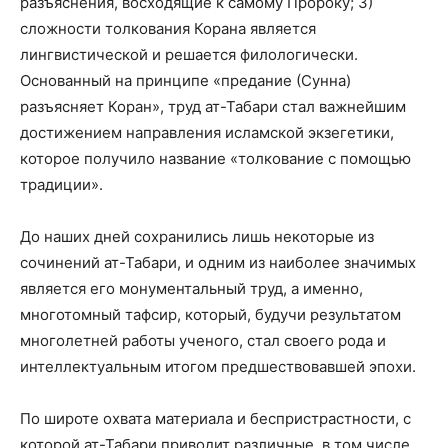
разъяснения, восходящие к самому Пророку; 3)
сложности толкования Корана является
лингвистической и решается филологически.
Основанный на принципе «предание (Сунна)
разъясняет Коран», труд ат-Табари стал важнейшим
достижением направления исламской экзегетики,
которое получило название «толкование с помощью
традиции».
До наших дней сохранились лишь некоторые из
сочинений ат-Табари, и одним из наиболее значимых
является его монументальный труд, а именно,
многотомный тафсир, который, будучи результатом
многолетней работы ученого, стал своего рода и
интеллектуальным итогом предшествовавшей эпохи.
По широте охвата материала и беспристрастности, с
которой ат-Табари приводит различные, в том числе