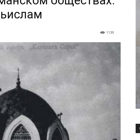
манском обществах.
льислам
1139