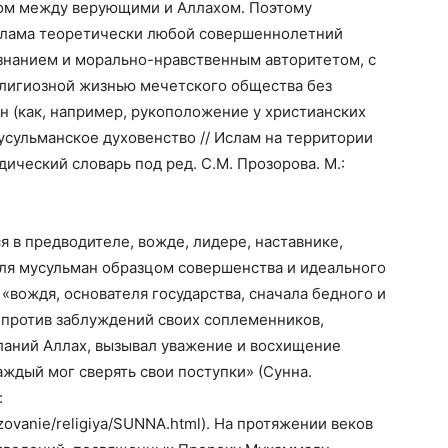
ком между верующими и Аллахом. Поэтому
ислама теоретически любой совершеннолетний
нанием и морально-нравственным авторитетом, с
лигиозной жизнью мечетского общества без
 (как, например, рукоположение у христианских
сульманское духовенство // Ислам на территории
ческий словарь под ред. С.М. Прозорова. М.:
 в предводителе, вожде, лидере, наставнике,
для мусульман образцом совершенства и идеального
«вождя, основателя государства, сначала бедного и
 против заблуждений своих соплеменников,
сланий Аллах, вызывал уважение и восхищение
аждый мог сверять свои поступки» (Сунна.
:
zovanie
/
religiya
/
SUNNA
.
html
). На протяжении веков