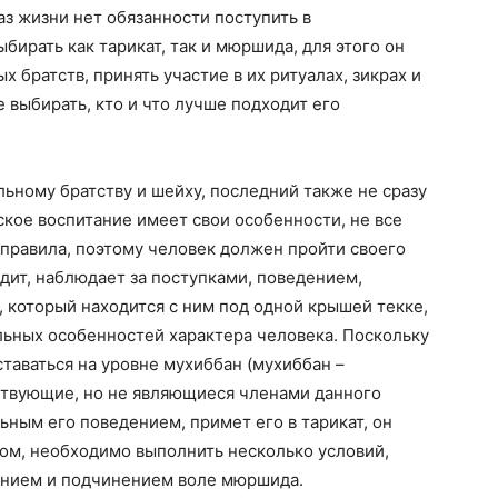
аз жизни нет обязанности поступить в
бирать как тарикат, так и мюршида, для этого он
 братств, принять участие в их ритуалах, зикрах и
 выбирать, кто и что лучше подходит его
льному братству и шейху, последний также не сразу
ское воспитание имеет свои особенности, не все
правила, поэтому человек должен пройти своего
ит, наблюдает за поступками, поведением,
 который находится с ним под одной крышей текке,
льных особенностей характера человека. Поскольку
ставаться на уровне мухиббан (мухиббан –
вствующие, но не являющиеся членами данного
льным его поведением, примет его в тарикат, он
ом, необходимо выполнить несколько условий,
анием и подчинением воле мюршида.