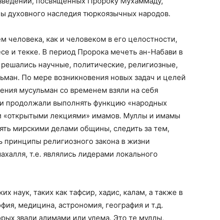
зведений, посвященных Пророку Мухаммаду,
ы духовного наследия тюркоязычных народов.
 человека, как и человеком в его целостности,
се и текке. В период Пророка мечеть ан-Набави в
 решались научные, политические, религиозные,
ман. По мере возникновения новых задач и целей
ения мусульман со временем взяли на себя
ти продолжали выполнять функцию «народных
ли «открытыми лекциями» имамов. Муллы и имамы
ять мирскими делами общины, следить за тем,
 принципы религиозного закона в жизни
халля, т.е. являлись лидерами локального
х наук, таких как тафсир, хадис, калам, а также в
офия, медицина, астрономия, география и т.д.
рых звали алимами или улема. Это те муллы,