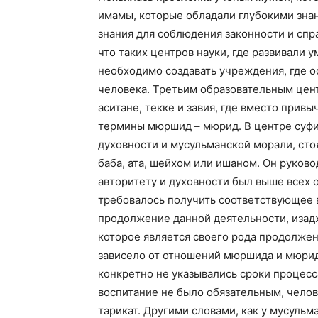
имамы, которые обладали глубокими знан
знания для соблюдения законности и спр
что таких центров науки, где развивали 
необходимо создавать учреждения, где о
человека. Третьим образовательным цент
аситане, текке и завия, где вместо прив
термины мюршид – мюрид. В центре суфий
духовности и мусульманской морали, сто
баба, ата, шейхом или ишаном. Он руково
авторитету и духовности был выше всех 
требовалось получить соответствующее 
продолжение данной деятельности, изад
которое является своего рода продолже
зависело от отношений мюршида и мюрид
конкретно не указывались сроки процесса
воспитание не было обязательным, чело
тарикат. Другими словами, как у мусульм