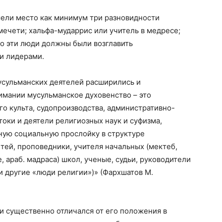
мели место как минимум три разновидности
мечети; хальфа-мударрис или учитель в медресе;
о эти люди должны были возглавить
и лидерами.
усульманских деятелей расширились и
имании мусульманское духовенство – это
о культа, судопроизводства, административно-
токи и деятели религиозных наук и суфизма,
ую социальную прослойку в структуре
ей, проповедники, учителя начальных (мектеб,
, араб. мадраса) школ, ученые, судьи, руководители
и другие «люди религии»)» (Фархшатов М.
и существенно отличался от его положения в