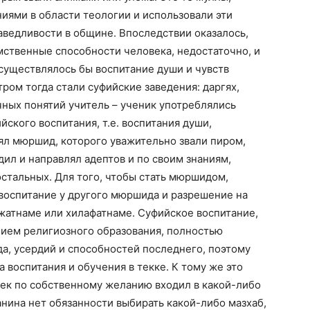
иями в области теологии и использовали эти
аведливости в общине. Впоследствии оказалось,
умственные способности человека, недостаточно, и
существлялось бы воспитание души и чувств
ром тогда стали суфийские заведения: даргях,
ычных понятий учитель – ученик употреблялись
ского воспитания, т.е. воспитания души,
ял мюршид, которого уважительно звали пиром,
дил и направлял адептов и по своим знаниям,
остальных. Для того, чтобы стать мюршидом,
воспитание у другого мюршида и разрешение на
жатнаме или хилафатнаме. Суфийское воспитание,
нием религиозного образования, полностью
а, усердий и способностей последнего, поэтому
 воспитания и обучения в текке. К тому же это
век по собственному желанию входил в какой-либо
анина нет обязанности выбирать какой-либо мазхаб,