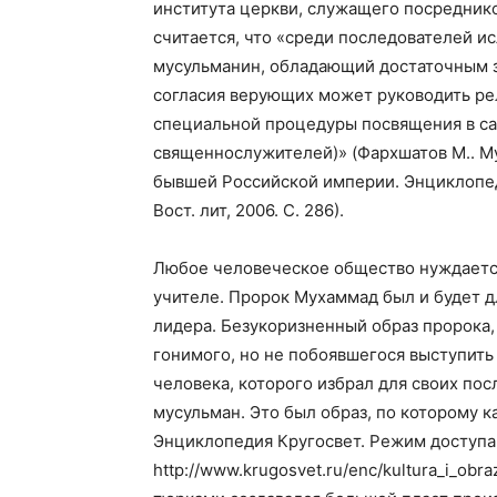
института церкви, служащего посредни
считается, что «среди последователей 
мусульманин, обладающий достаточным з
согласия верующих может руководить ре
специальной процедуры посвящения в сан
священнослужителей)» (Фархшатов М.. Му
бывшей Российской империи. Энциклопеди
Вост. лит, 2006. С. 286).
Любое человеческое общество нуждается
учителе. Пророк Мухаммад был и будет 
лидера. Безукоризненный образ пророка, 
гонимого, но не побоявшегося выступить
человека, которого избрал для своих по
мусульман. Это был образ, по которому к
Энциклопедия Кругосвет. Режим доступа
http://www.
krugosvet
.
ru
/
enc
/
kultura
_
i
_
obra