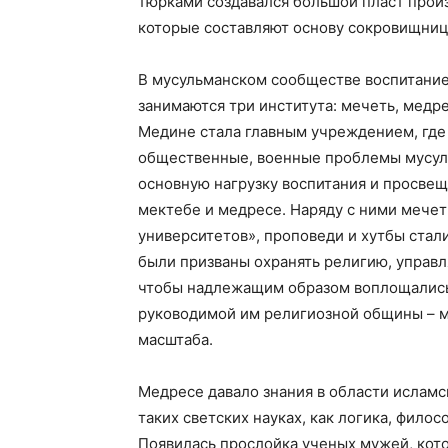
тюрками создавался большой пласт прои
которые составляют основу сокровищниц
В мусульманском сообществе воспитанием
занимаются три института: мечеть, медре
Медине стала главным учреждением, где
общественные, военные проблемы мусуль
основную нагрузку воспитания и просвещ
мектебе и медресе. Наряду с ними мече
университетов», проповеди и хутбы ста
были призваны охранять религию, управл
чтобы надлежащим образом воплощались
руководимой им религиозной общины – ма
масштаба.
Медресе давало знания в области исламски
таких светских науках, как логика, филос
Появилась прослойка ученых мужей, кото