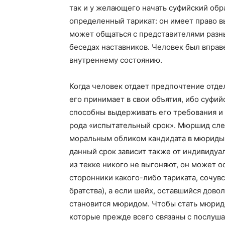
так и у желающего начать суфийский обр
определенный тарикат: он имеет право вы
может общаться с представителями разных
беседах наставников. Человек был вправе
внутреннему состоянию.
Когда человек отдает предпочтение отде
его принимает в свои объятия, ибо суфий
способны выдерживать его требования и 
рода «испытательный срок». Мюршид след
моральным обликом кандидата в мюриды,
данный срок зависит также от индивидуа
из текке никого не выгоняют, он может о
сторонники какого-либо тариката, сочу
братства), а если шейх, оставшийся дово
становится мюридом. Чтобы стать мюрид
которые прежде всего связаны с послуш