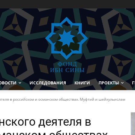
ФОНД
ИБН СИНЫ
ОВОСТИ
ИССЛЕДОВАНИЯ
КНИГИ
ПРОЕКТЫ
Г
ятеля в российском и османском обществах. Муфтий и шейхульислам
нского деятеля в