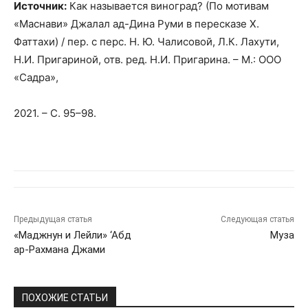
Источник:
Как называется виноград? (По мотивам
«Маснави» Джалал ад-Дина Руми в пересказе Х.
Фаттахи) / пер. с перс. Н. Ю. Чалисовой, Л.К. Лахути,
Н.И. Пригариной, отв. ред. Н.И. Пригарина. – М.: ООО
«Садра»,
2021. – С. 95–98.
Предыдущая статья
Следующая статья
«Маджнун и Лейли» ‘Абд
Муза
ар-Рахмана Джами
ПОХОЖИЕ СТАТЬИ