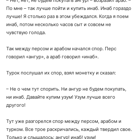
– Нет, нет, не будем покупать ангур! – возразил араб. –
По мне – так лучше пойти и купить инаб. Инаб гораздо
лучше! Я столько раз в этом убеждался. Когда я поем
инаб, потом несколько часов сыт и совсем не
чувствую голода.
Так между персом и арабом начался спор. Перс
говорил «ангур», а араб говорил «инаб».
Турок послушал их спор, взял монетку и сказал:
– Не о чем тут спорить. Ни ангур не будем покупать,
ни инаб. Давайте купим узум! Узум лучше всего
другого!
Тут уже разгорелся спор между персом, арабом и
турком. Все трое раскричались, каждый твердил свое.
Только и слышалось: ангур! инаб! узум!