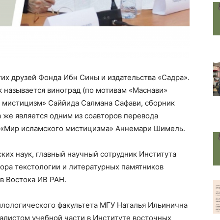
гих друзей Фонда Ибн Сины и издательства «Садра».
 называется виноград (по мотивам «Маснави»
 мистицизм» Саййида Салмана Сафави, сборник
 же является одним из соавторов перевода
а «Мир исламского мистицизма» Аннемари Шимель.
ких наук, главный научный сотрудник Института
ора текстологии и литературных памятников
в Востока ИВ РАН.
илологического факультета МГУ Наталья Ильинична
алистом учебной части в Институте восточных