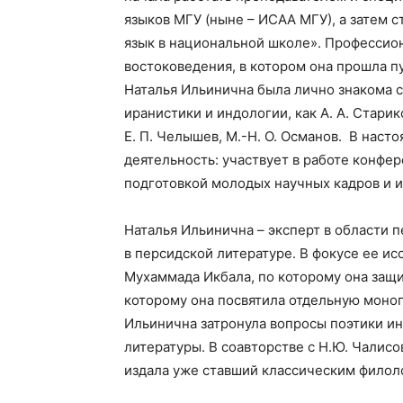
языков МГУ (ныне – ИСАА МГУ), а затем 
язык в национальной школе». Профессион
востоковедения, в котором она прошла пу
Наталья Ильинична была лично знакома 
иранистики и индологии, как А. А. Стариков
Е. П. Челышев, М.-Н. О. Османов.
В насто
деятельность: участвует в работе конфер
подготовкой молодых научных кадров и и
Наталья Ильинична – эксперт в области 
в персидской литературе. В фокусе ее и
Мухаммада Икбала, по которому она защи
которому она посвятила отдельную моно
Ильинична затронула вопросы поэтики ин
литературы. В соавторстве с Н.Ю. Чалисо
издала уже ставший классическим филол