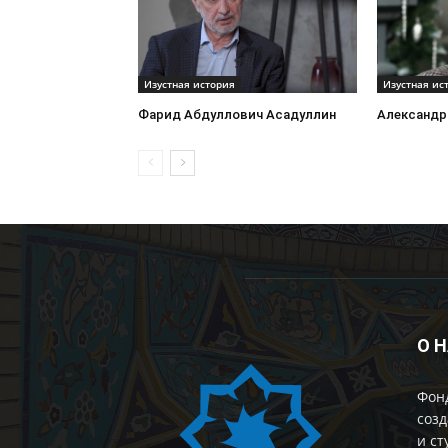
Изустная история
Изустная ис
Фарид Абдуллович Асадуллин
Александр
О 
Фон
созд
и ст