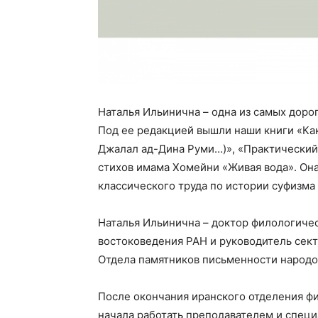
Наталья Ильинична – одна из самых доро
Под ее редакцией вышли наши книги «Как
Джалал ад-Дина Руми…)», «Практический
стихов имама Хомейни «Живая вода». Она
классического труда по истории суфизм
Наталья Ильинична – доктор филологичес
востоковедения РАН и руководитель сект
Отдела памятников письменности народо
После окончания иранского отделения ф
начала работать преподавателем и специ