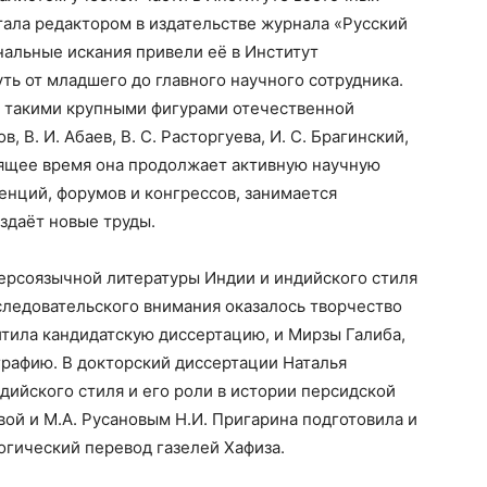
стала редактором в издательстве журнала «Русский
альные искания привели её в Институт
ть от младшего до главного научного сотрудника.
с такими крупными фигурами отечественной
, В. И. Абаев, В. С. Расторгуева, И. С. Брагинский,
ящее время она продолжает активную научную
енций, форумов и конгрессов, занимается
здаёт новые труды.
персоязычной литературы Индии и индийского стиля
сследовательского внимания оказалось творчество
тила кандидатскую диссертацию, и Мирзы Галиба,
графию. В докторский диссертации Наталья
дийского стиля и его роли в истории персидской
вой и М.А. Русановым Н.И. Пригарина подготовила и
огический перевод газелей Хафиза.