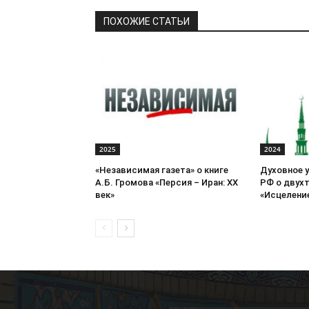
ПОХОЖИЕ СТАТЬИ
2025
2024
«Независимая газета» о книге
Духовное 
А.Б. Громова «Персия – Иран: ХХ
РФ о двух
век»
«Исцеление