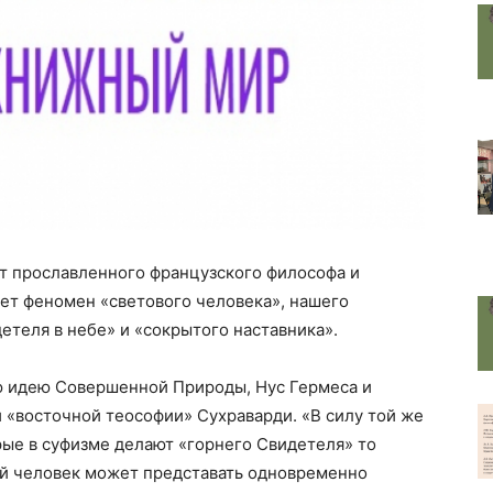
т прославленного французского философа и
ет феномен «светового человека», нашего
етеля в небе» и «сокрытого наставника».
ю идею Совершенной Природы, Нус Гермеса и
 «восточной теософии» Сухраварди. «В силу той же
ые в суфизме делают «горнего Свидетеля» то
й человек может представать одновременно