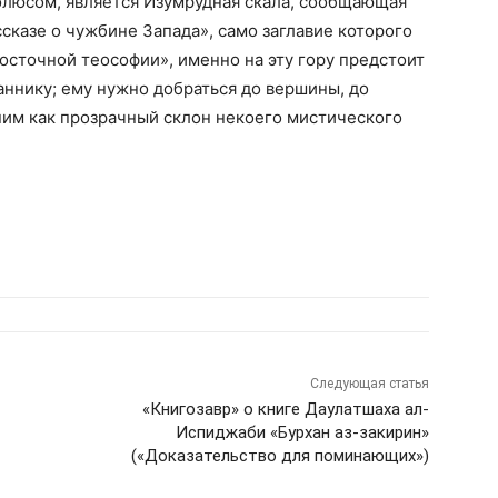
полюсом, является Изумрудная скала, сообщающая
ассказе о чужбине Запада», само заглавие которого
осточной теософии», именно на эту гору предстоит
ннику; ему нужно добраться до вершины, до
ним как прозрачный склон некоего мистического
Следующая статья
«Книгозавр» о книге Даулатшаха ал-
Испиджаби «Бурхан аз-закирин»
(«Доказательство для поминающих»)