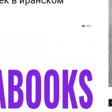
ек в иранском
897