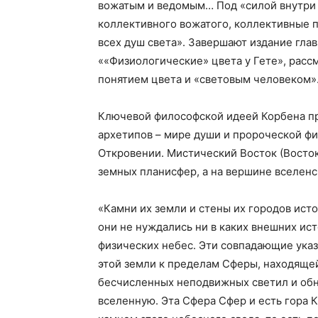
вожатым и ведомым… Под «силой внутри н
коллективного вожатого, коллективные 
всех душ света». Завершают издание гла
««Физиологические» цвета у Гете», рас
понятием цвета и «световым человеком»
Ключевой философской идеей Корбена пр
архетипов – мире души и пророческой фи
Откровении. Мистический Восток (Восток
земных планисфер, а на вершине вселенс
«Камни их земли и стены их городов исто
они не нуждались ни в каких внешних ист
физических небес. Эти совпадающие ука
этой земли к пределам Сферы, находяще
бесчисленных неподвижных светил и об
вселенную. Эта Сфера Сфер и есть гора 