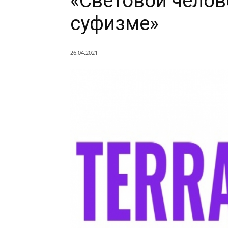
«Световой челов
суфизме»
26.04.2021