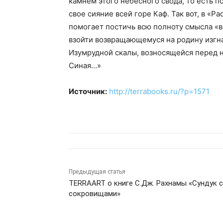
камнем этого небесного свода, то есть 
свое сияние всей горе Каф. Так вот, в «Р
помогает постичь всю полноту смысла «в
взойти возвращающемуся на родину изгна
Изумрудной скалы, возносящейся перед 
Синая…»
Источник:
http://terrabooks.ru/?p=1571
Предыдущая статья
TERRAART о книге С.Дж. Рахнамы «Сундук с
сокровищами»