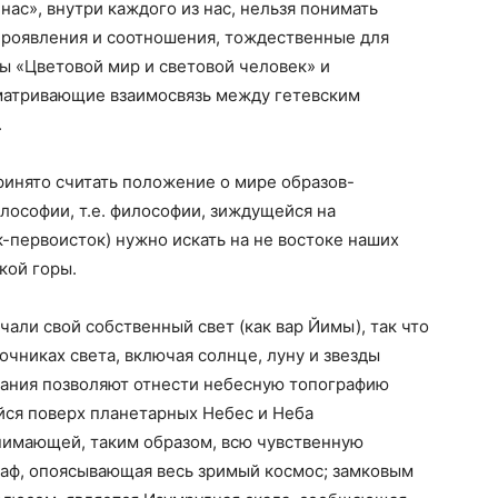
ас», внутри каждого из нас, нельзя понимать
проявления и соотношения, тождественные для
вы «Цветовой мир и световой человек» и
сматривающие взаимосвязь между гетевским
.
инято считать положение о мире образов-
лософии, т.е. философии, зиждущейся на
-первоисток) нужно искать на не востоке наших
кой горы.
чали свой собственный свет (как вар Йимы), так что
очниках света, включая солнце, луну и звезды
зания позволяют отнести небесную топографию
йся поверх планетарных Небес и Неба
нимающей, таким образом, всю чувственную
Каф, опоясывающая весь зримый космос; замковым