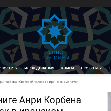
ФОНД
ИБН СИНЫ
ОВОСТИ
ИССЛЕДОВАНИЯ
КНИГИ
ПРОЕКТЫ
Г
ри Корбена «Световой человек в иранском суфизме»
иге Анри Корбена