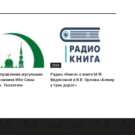
2024
управление мусульман
Радио «Книга» о книге М.Ф.
томнике Ибн-Сины
Видясовой и В.В. Орлова «Алжир
. Теология»
у трех дорог»