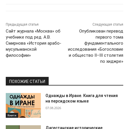
Предыдущая статья
Следующая статья
Сайт журнала «Москва» об
Опубликован перевод
учебнике под ред. А.В.
первого тома
Смирнова «История арабо-
фундаментального
мусульманской
исследования «Богословие
философии»
и общество II–III столетия
по хиджре»
ПОХОЖИЕ СТАТЬИ
Однажды в Иране. Книга для чтения
на персидском языке
07.08.2026
Книги
Дагестанские исторические