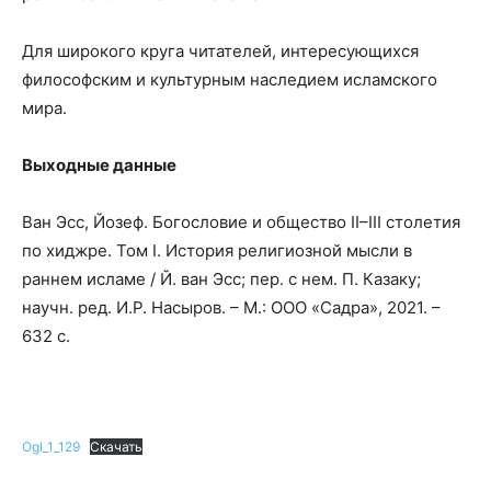
Для широкого круга читателей, интересующихся
философским и культурным наследием исламского
мира.
Выходные данные
Ван Эсс, Йозеф. Богословие и общество II–III столетия
по хиджре. Том I. История религиозной мысли в
раннем исламе / Й. ван Эсс; пер. с нем. П. Казаку;
научн. ред. И.Р. Насыров. – М.: ООО «Садра», 2021. –
632 с.
Ogl_1_129
Скачать