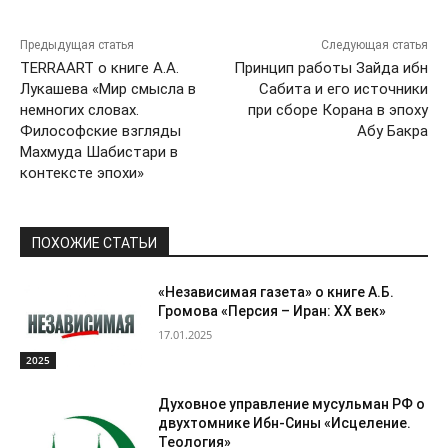
Предыдущая статья
Следующая статья
TERRAART о книге А.А.
Принцип работы Зайда ибн
Лукашева «Мир смысла в
Сабита и его источники
немногих словах.
при сборе Корана в эпоху
Философские взгляды
Абу Бакра
Махмуда Шабистари в
контексте эпохи»
ПОХОЖИЕ СТАТЬИ
«Независимая газета» о книге А.Б.
Громова «Персия – Иран: ХХ век»
17.01.2025
2025
Духовное управление мусульман РФ о
двухтомнике Ибн-Сины «Исцеление.
Теология»